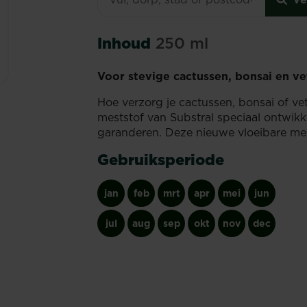
Inhoud
250 ml
Voor stevige cactussen, bonsai en v
Hoe verzorg je cactussen, bonsai of v
meststof van Substral speciaal ontwikk
garanderen. Deze nieuwe vloeibare mes
Gebruiksperiode
jan
feb
mrt
apr
mei
jun
jul
aug
sep
okt
nov
dec