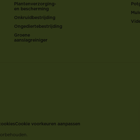
Plantenverzorging-
Pot
en bescherming
Mul
Onkruidbestrijding
Vid
Ongediertebestrijding
Groene
aanslagreiniger
cookies
Cookie voorkeuren aanpassen
oorbehouden.