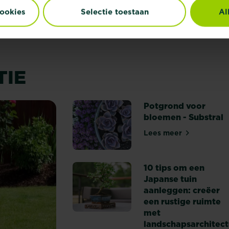
cookies
Selectie toestaan
Al
TIE
Potgrond voor
bloemen - Substral
Lees meer
Potgrond voor bl
10 tips om een
Japanse tuin
aanleggen: creëer
een rustige ruimte
met
landschapsarchitec