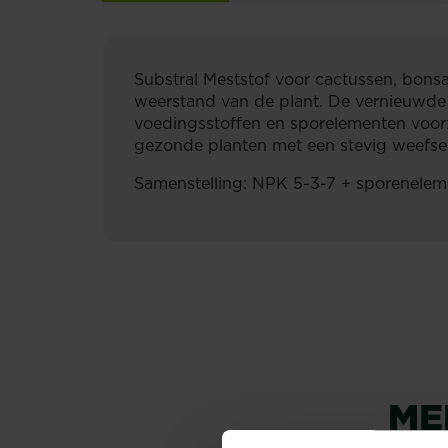
Substral Meststof voor cactussen, bonsai
weerstand van de plant. De vernieuwde f
voedingsstoffen en sporelementen voorz
gezonde planten met een stevig weefsel.
Samenstelling: NPK 5-3-7 + sporenelem
ME