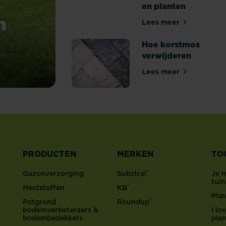
en planten
n
Lees meer
10 tips om een J
Hoe korstmos
verwijderen
?
Lees meer
Hoe korstmos ve
PRODUCTEN
MERKEN
TO
®
Gazonverzorging
Substral
Je 
tui
®
Meststoffen
KB
Pla
®
Potgrond
Roundup
bodemverbeteraars &
I l
bodembedekkers
pla