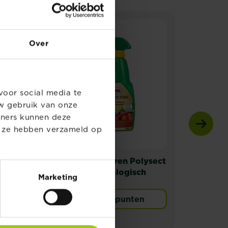
Over
voor social media te
w gebruik van onze
tners kunnen deze
e ze hebben verzameld op
®
Substral Naturen Polysect
KB
M
Gyo Spray biologisch
Gebr
Marketing
insecticide
Verkooppunten