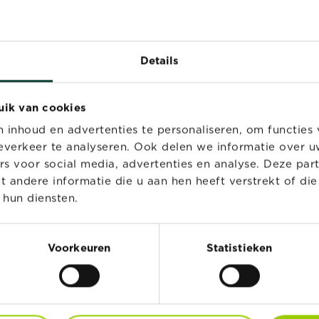
Details
uik van cookies
inhoud en advertenties te personaliseren, om functies 
verkeer te analyseren. Ook delen we informatie over u
rs voor social media, advertenties en analyse. Deze par
andere informatie die u aan hen heeft verstrekt of di
 hun diensten.
stral Naturen
Substral Naturen
stuinpotgrond
Gedroogde Mest Van
Voorkeuren
Statistieken
Koeien en Kippen
Verkooppunten
Verkooppunten