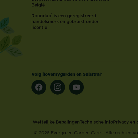
België
®
Roundup
is een geregistreerd
handelsmerk en gebruikt onder
licentie
Volg ilovemygarden en Substral®
Footer
Wettelijke Bepalingen
Technische info
Privacy en 
©
2026 Evergreen Garden Care – Alle rechten v