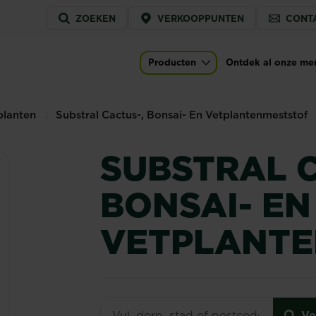
Service
ZOEKEN
VERKOOPPUNTEN
CONT
menu
- En Vetplantenmeststof
Producten
Ontdek al onze me
Main navigation
lanten
Substral Cactus-, Bonsai- En Vetplantenmeststof
SUBSTRAL C
BONSAI- EN
VETPLANTE
Ve