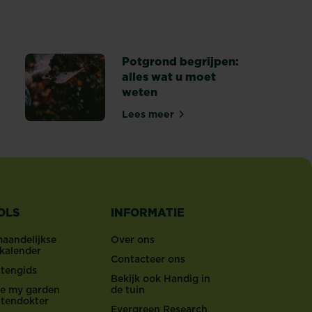
apanse tuin aanleggen: creëer een rustige ruimte met landscha
Potgrond begrijpen:
alles wat u moet
weten
rwijderen
Lees meer
Potgrond begrijpen: alles wat 
OLS
INFORMATIE
maandelijkse
Over ons
nkalender
Contacteer ons
ntengids
Bekijk ook Handig in
ove my garden
de tuin
ntendokter
Evergreen Research