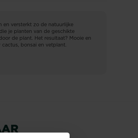
 en versterkt zo de natuurlijke
die je planten van de geschikte
oor de plant. Het resultaat? Mooie en
 cactus, bonsai en vetplant.
AAR