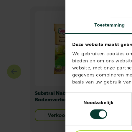
Toestemming
Deze website maakt gebr
We gebruiken cookies om 
bieden en om ons website
website, met onze partne
gegevens combineren met 
basis van uw gebruik van
Substral Naturen
Sub
Toestemmingsselectie
Bodemverbeteraar Gazon
Moe
Noodzakelijk
Verkooppunten