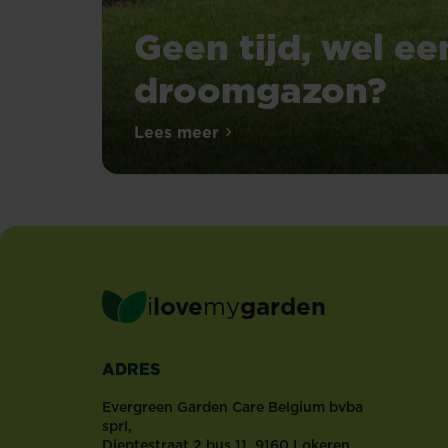
Geen tijd, wel ee
droomgazon?
Lees meer
Geen tijd, wel een droomgazon
i
love
my
garden
ADRES
Evergreen Garden Care Belgium bvba
sprl,
Dieptestraat 2 bus 11, 9160 Lokeren,