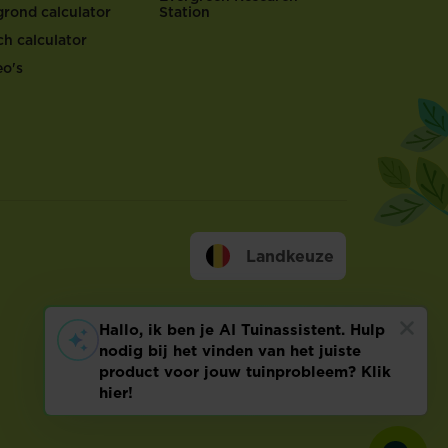
grond calculator
Station
ch calculator
eo's
Landkeuze