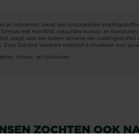
s en vetplanten, bevat alle noodzakelijke voedingsstoffen
ormule met Humifirst, natuurlijke humus- en fulvozuren 
iet, zorgt voor een betere opname van voedingsstoffen d
 Deze Substral vloeibare meststof is bruikbaar voor jouw
enten, humus- en fulvozuren
NSEN ZOCHTEN OOK N