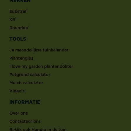
MERKEN
®
Substral
®
KB
®
Roundup
TOOLS
Je maandelijkse tuinkalender
Plantengids
I love my garden plantendokter
Potgrond calculator
Mulch calculator
Video's
INFORMATIE
Over ons
Contacteer ons
Bekijk ook Handig in de tuin