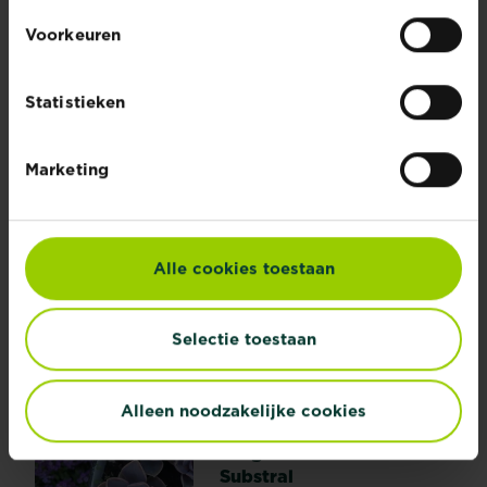
ADVIES & INSPIRATIE
Voorkeuren
Ontdek alle artikelen
Statistieken
Marketing
Alle cookies toestaan
Geen tijd, wel een
droomgazon?
Selectie toestaan
Lees meer
Geen tijd, wel een droomgazon?
Alleen noodzakelijke cookies
Potgrond voor bloemen -
Substral