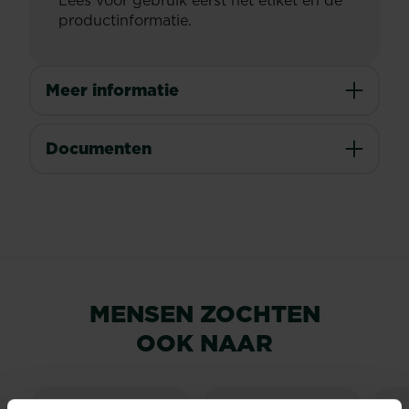
Lees vóór gebruik eerst het etiket en de
productinformatie.
Meer informatie
Documenten
MENSEN ZOCHTEN
OOK NAAR