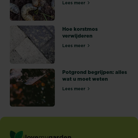
Lees meer
Hoe engerlingen bestrijden
Hoe korstmos
verwijderen
Lees meer
Hoe korstmos verwijderen
Potgrond begrijpen: alles
wat u moet weten
Lees meer
Potgrond begrijpen: alles w
i
love
my
garden