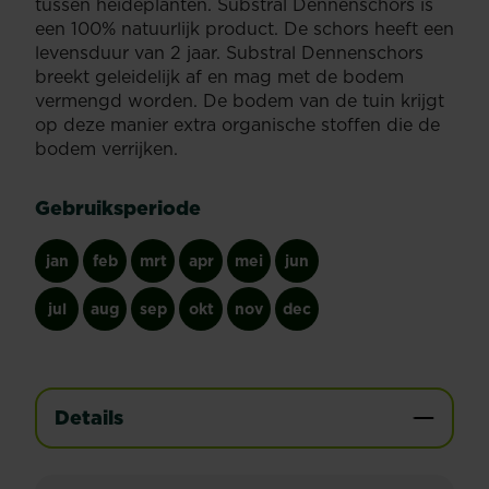
tussen heideplanten. Substral Dennenschors is
een 100% natuurlijk product. De schors heeft een
levensduur van 2 jaar. Substral Dennenschors
breekt geleidelijk af en mag met de bodem
vermengd worden. De bodem van de tuin krijgt
op deze manier extra organische stoffen die de
bodem verrijken.
Gebruiksperiode
jan
feb
mrt
apr
mei
jun
jul
aug
sep
okt
nov
dec
Details