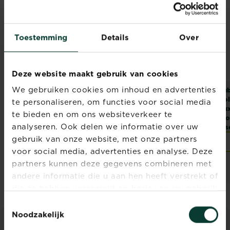
Toestemming
Details
Over
Deze website maakt gebruik van cookies
We gebruiken cookies om inhoud en advertenties
Substral Naturen
Substral Naturen
Sub
Polysect Spray
Polysect biologisch
Pol
te personaliseren, om functies voor social media
biologisch
insecticide
Bu
te bieden en om ons websiteverkeer te
insecticide
Bio
analyseren. Ook delen we informatie over uw
ins
gebruik van onze website, met onze partners
Verkooppunten
Verkooppunten
voor social media, advertenties en analyse. Deze
partners kunnen deze gegevens combineren met
andere informatie die u aan hen heeft verstrekt of
die ze hebben verzameld op basis van uw gebruik
van hun diensten.
Toestemmingsselectie
Noodzakelijk