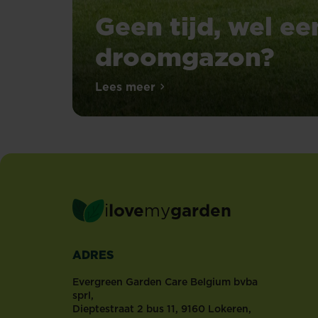
Geen tijd, wel ee
droomgazon?
Lees meer
Geen tijd, wel een droomgazon
i
love
my
garden
ADRES
Evergreen Garden Care Belgium bvba
sprl,
Dieptestraat 2 bus 11, 9160 Lokeren,