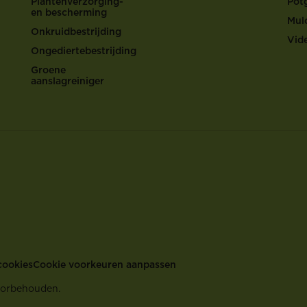
Plantenverzorging-
Pot
en bescherming
Mul
Onkruidbestrijding
Vid
Ongediertebestrijding
Groene
aanslagreiniger
cookies
Cookie voorkeuren aanpassen
oorbehouden.