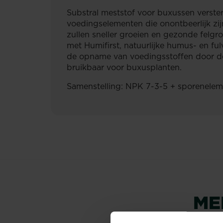
Substral meststof voor buxussen verster
voedingselementen die onontbeerlijk zi
zullen sneller groeien en gezonde felgro
met Humifirst, natuurlijke humus- en fu
de opname van voedingsstoffen door de 
bruikbaar voor buxusplanten.
Samenstelling: NPK 7-3-5 + sporenelem
ME