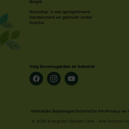
België
®
Roundup
is een geregistreerd
handelsmerk en gebruikt onder
licentie
Volg ilovemygarden en Substral®
Footer
Wettelijke Bepalingen
Technische info
Privacy en 
©
2026 Evergreen Garden Care – Alle rechten v