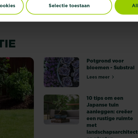
cookies
Selectie toestaan
Al
TIE
Potgrond voor
bloemen - Substral
Lees meer
Potgrond voor bl
10 tips om een
Japanse tuin
aanleggen: creëer
een rustige ruimte
met
landschapsarchitec