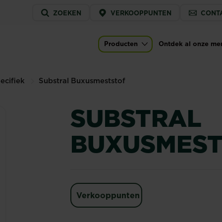
Service
ZOEKEN
VERKOOPPUNTEN
CONT
menu
Producten
Ontdek al onze me
Main navigation
ecifiek
Substral Buxusmeststof
SUBSTRAL
BUXUSMEST
Verkooppunten