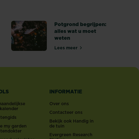
apanse tuin aanleggen: creëer een rustige ruimte met landscha
Potgrond begrijpen:
alles wat u moet
weten
rwijderen
Lees meer
Potgrond begrijpen: alles wat 
OLS
INFORMATIE
maandelijkse
Over ons
nkalender
Contacteer ons
ntengids
Bekijk ook Handig in
ove my garden
de tuin
ntendokter
Evergreen Research