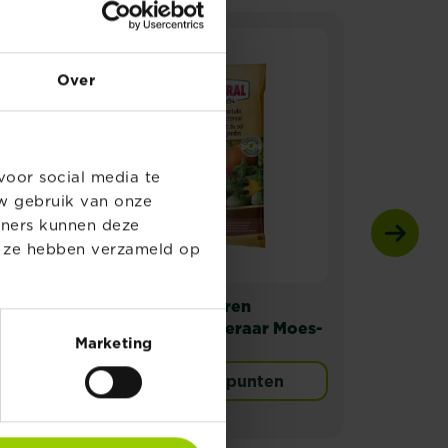
N
Over
voor social media te
w gebruik van onze
tners kunnen deze
e ze hebben verzameld op
Substral Naturen
Subs
Bodemverbeteraar Moes-
moes
Marketing
En Siertuin
Verkooppunten