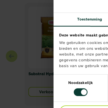
Toestemming
Deze website maakt gebr
We gebruiken cookies om 
bieden en om ons website
website, met onze partne
gegevens combineren met 
basis van uw gebruik van
Substral Hydrokorrels
Sub
Toestemmingsselectie
Lan
Noodzakelijk
uni
Verkooppunten