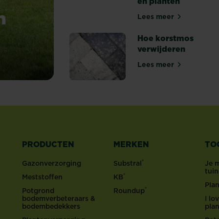
en planten
n
Lees meer
10 tips om een J
Hoe korstmos
verwijderen
?
Lees meer
Hoe korstmos ve
PRODUCTEN
MERKEN
TO
®
Gazonverzorging
Substral
Je 
tui
®
Meststoffen
KB
Pla
®
Potgrond
Roundup
bodemverbeteraars &
I l
bodembedekkers
pla