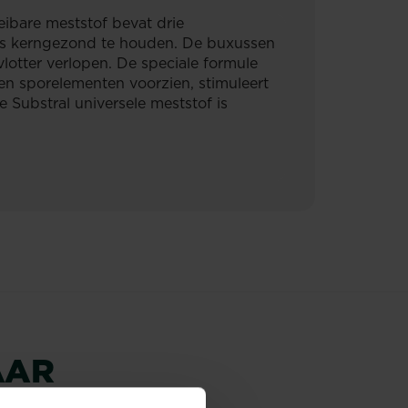
eibare meststof bevat drie
uxus kerngezond te houden. De buxussen
vlotter verlopen. De speciale formule
 en sporelementen voorzien, stimuleert
Substral universele meststof is
AAR