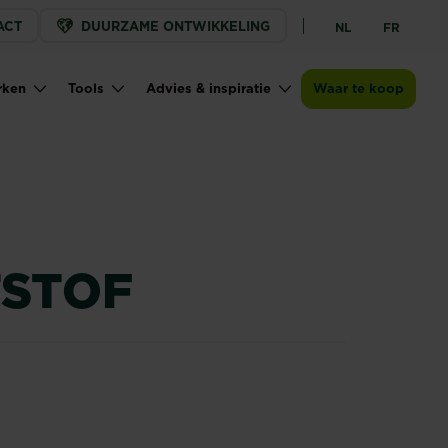
ACT
DUURZAME ONTWIKKELING
NL
FR
Verkooppunten
rken
Tools
Advies & inspiratie
Waar te koop
STOF