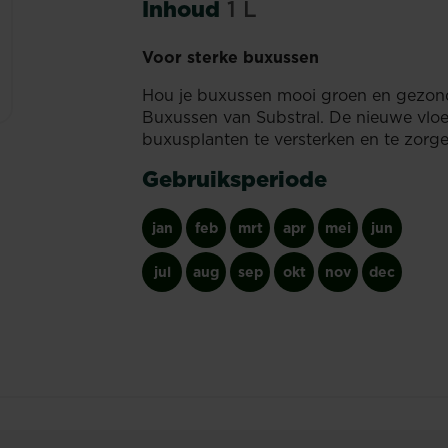
Inhoud
1 L
Voor sterke buxussen
Hou je buxussen mooi groen en gezond
Buxussen van Substral. De nieuwe vloe
buxusplanten te versterken en te zorge
Gebruiksperiode
jan
feb
mrt
apr
mei
jun
jul
aug
sep
okt
nov
dec