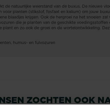
kt de natuurlijke weerstand van de buxus. De nieuwe vlo
jn voor planten (stikstof, fosfaat en kalium) om jouw b
ene blaadjes krijgen. Ook de hergroei na het snoeien zal 
lvozuren die je planten van de geschikte voedingsstoffen
plant en zo ook de groei en de wortelontwikkeling. Deze 
enten, humus- en fulvozuren
NSEN ZOCHTEN OOK N