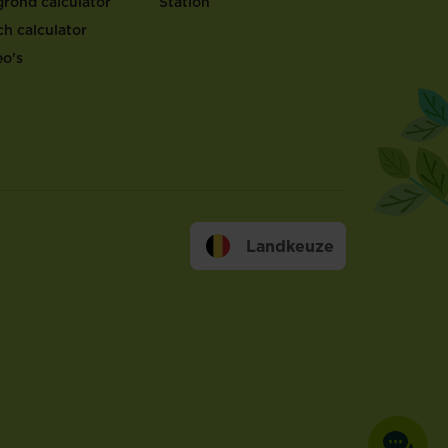
grond calculator
Station
ch calculator
eo's
Landkeuze