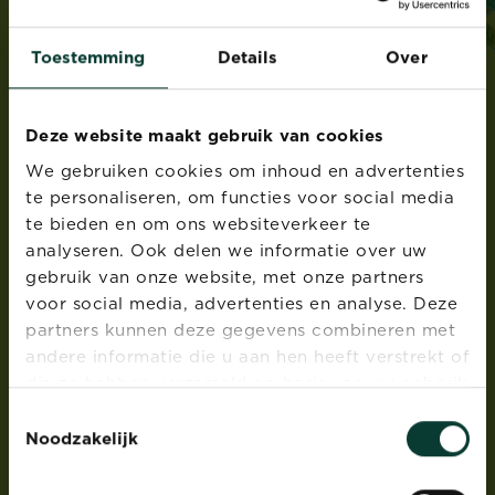
ADRES
Evergreen Garden Care Belgium bvba sprl,
Toestemming
Details
Over
Dieptestraat 2 bus 11, 9160 Lokeren, België
®
Roundup
is een geregistreerd handelsmerk en
gebruikt onder licentie
Deze website maakt gebruik van cookies
We gebruiken cookies om inhoud en advertenties
PRODUCTEN
te personaliseren, om functies voor social media
te bieden en om ons websiteverkeer te
Gazonverzorging
analyseren. Ook delen we informatie over uw
Meststoffen
gebruik van onze website, met onze partners
Potgrond bodemverbeteraars & bodembedekkers
voor social media, advertenties en analyse. Deze
Plantenverzorging- en bescherming
partners kunnen deze gegevens combineren met
Onkruidbestrijding
andere informatie die u aan hen heeft verstrekt of
Ongediertebestrijding
die ze hebben verzameld op basis van uw gebruik
van hun diensten.
Groene aanslagreiniger
Toestemmingsselectie
Noodzakelijk
MERKEN
®
Substral