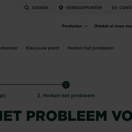
Service
ZOEKEN
VERKOOPPUNTEN
CONT
menu
Producten
Ontdek al onze me
Main navigation
erkenner
Kies jouw plant
Herken het probleem
2
el)
2.
Herken het probleem
HET PROBLEEM V