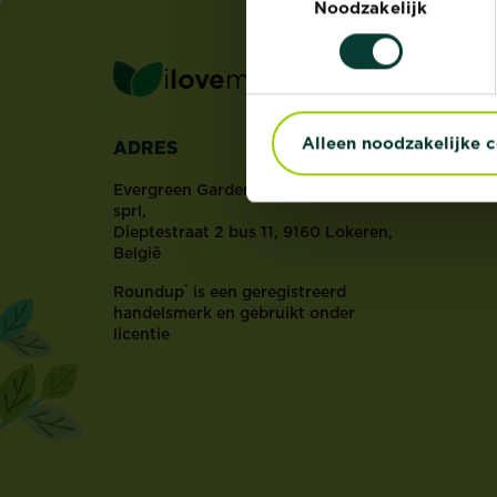
Noodzakelijk
i
love
my
garden
Alleen noodzakelijke 
ADRES
Evergreen Garden Care Belgium bvba
sprl,
Dieptestraat 2 bus 11, 9160 Lokeren,
België
®
Roundup
is een geregistreerd
handelsmerk en gebruikt onder
licentie