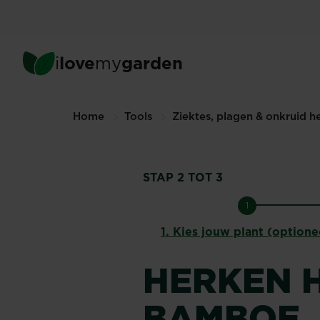
Skip
to
main
content
i
love
my
garden
Home
Tools
Ziektes, plagen & onkruid h
STAP 2 TOT 3
1
1.
Kies jouw plant (optione
HERKEN 
BAMBOE