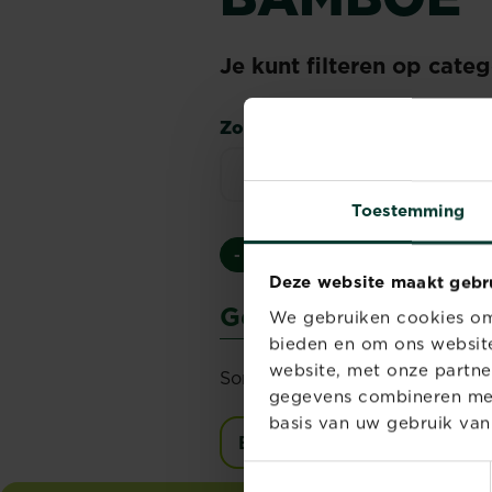
Je kunt filteren op cate
Zoeken op naam/ziekte
Toestemming
- Alle -
Ziektes
Plagen
O
Deze website maakt gebr
Geen resultaat
We gebruiken cookies om 
bieden en om ons website
website, met onze partne
Sorry, we kunnen niet vinden wa
gegevens combineren met 
basis van uw gebruik van
Bekijk alle ziektes
Toestemmingsselectie