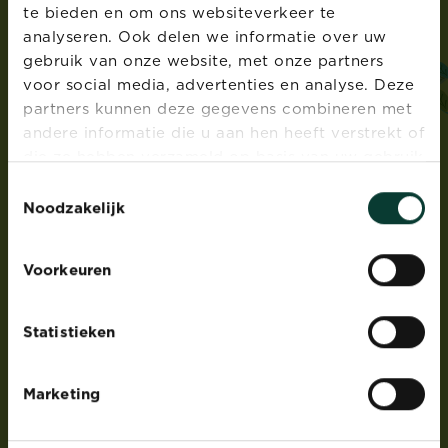
te bieden en om ons websiteverkeer te
i
love
my
garden
analyseren. Ook delen we informatie over uw
gebruik van onze website, met onze partners
ADRES
voor social media, advertenties en analyse. Deze
Evergreen Garden Care Belgium bvba sprl,
partners kunnen deze gegevens combineren met
Dieptestraat 2 bus 11, 9160 Lokeren, België
andere informatie die u aan hen heeft verstrekt of
®
Roundup
is een geregistreerd handelsmerk en
die ze hebben verzameld op basis van uw gebruik
gebruikt onder licentie
van hun diensten.
Toestemmingsselectie
Noodzakelijk
PRODUCTEN
Voorkeuren
Gazonverzorging
Meststoffen
Potgrond bodemverbeteraars & bodembedekkers
Statistieken
Plantenverzorging- en bescherming
Onkruidbestrijding
Marketing
Ongediertebestrijding
Groene aanslagreiniger