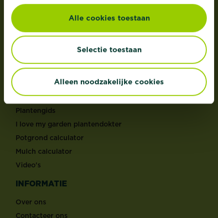
MERKEN
Alle cookies toestaan
®
Substral
®
KB
Selectie toestaan
®
Roundup
TOOLS
Alleen noodzakelijke cookies
Je maandelijkse tuinkalender
Plantengids
I love my garden plantendokter
Potgrond calculator
Mulch calculator
Video's
INFORMATIE
Over ons
Contacteer ons