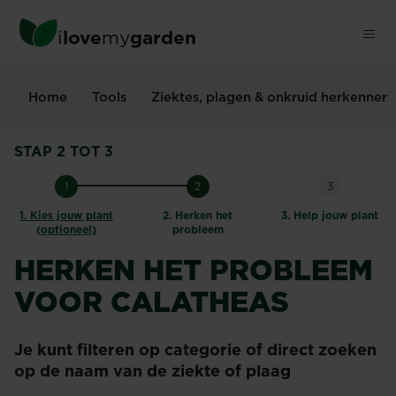
Skip
to
i
love
my
garden
main
content
Home
Tools
Ziektes, plagen & onkruid herkenner
STAP 2 TOT 3
1
2
3
1.
Kies jouw plant
2.
Herken het
3.
Help jouw plant
(optioneel)
probleem
HERKEN HET PROBLEEM
VOOR CALATHEAS
Je kunt filteren op categorie of direct zoeken
op de naam van de ziekte of plaag