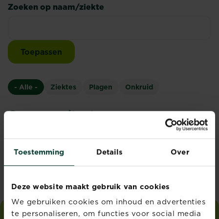
Zoeken op naam/ziekte
- Alle -
Ziektes
Plagen
Onkruid
Geen resultaat
Sorry, we kunnen niet vinden wat je zoekt. Probeer
Toestemming
Details
Over
een andere mogelijkheid.
Bekijk alle ziektes
Deze website maakt gebruik van cookies
We gebruiken cookies om inhoud en advertenties
te personaliseren, om functies voor social media