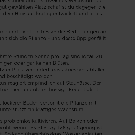
 das schnell durch schwaches Wachstum oder
gut gewählten Platz schaffst du dagegen die
h dein Hibiskus kräftig entwickelt und jedes
ärme und Licht. Je besser die Bedingungen am
hlt sich die Pflanze – und desto üppiger fällt
ehrere Stunden Sonne pro Tag sind ideal. Zu
nigen oder gar keinen Blüten.
zter Platz verhindert, dass Knospen abfallen
ind beschädigt werden.
us reagiert empfindlich auf Staunässe. Der
ufnehmen und überschüssige Feuchtigkeit
, lockerer Boden versorgt die Pflanze mit
unterstützt ein kräftiges Wachstum.
s problemlos kultivieren. Auf Balkon oder
s wohl, wenn das Pflanzgefäß groß genug ist
t. So kann überschüssiges Wasser ablaufen