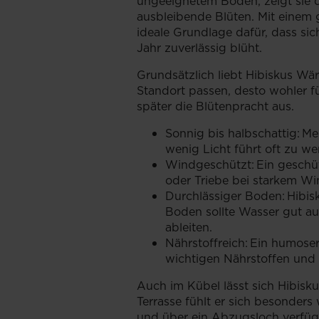
ungeeignetem Boden, zeigt sie
ausbleibende Blüten. Mit einem 
ideale Grundlage dafür, dass sic
Jahr zuverlässig blüht.
Grundsätzlich liebt Hibiskus W
Standort passen, desto wohler fü
später die Blütenpracht aus.
Sonnig bis halbschattig: M
wenig Licht führt oft zu we
Windgeschützt: Ein geschüt
oder Triebe bei starkem W
Durchlässiger Boden: Hibisk
Boden sollte Wasser gut a
ableiten.
Nährstoffreich: Ein humoser
wichtigen Nährstoffen und 
Auch im Kübel lässt sich Hibisku
Terrasse fühlt er sich besonder
und über ein Abzugsloch verfüg