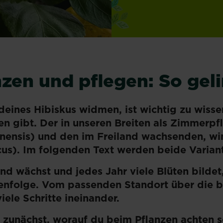
nzen und pflegen: So geli
deines Hibiskus widmen, ist wichtig zu wisse
en gibt. Der in unseren Breiten als Zimmerp
inensis) und den im Freiland wachsenden, wi
cus). Im folgenden Text werden beide Variant
d wächst und jedes Jahr viele Blüten bildet,
henfolge. Vom passenden Standort über die be
iele Schritte ineinander.
 zunächst, worauf du beim Pflanzen achten s