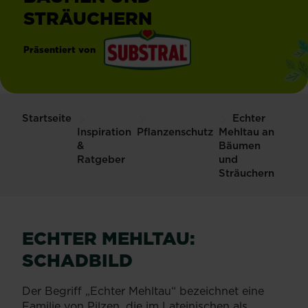
STRÄUCHERN
Präsentiert von
®
Substral
Startseite
Echter
Inspiration
Pflanzenschutz
Mehltau an
&
Bäumen
Ratgeber
und
Sträuchern
ECHTER MEHLTAU:
SCHADBILD
Der Begriff „Echter Mehltau“ bezeichnet eine
Familie von Pilzen, die im Lateinischen als