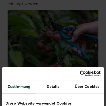
entsorgt werden.
MITTEL GEGEN ECHTEN
MEHLTAU AN APFELBÄUMEN
Zustimmung
Details
Über Cookies
UND EICHEN
In Kombination mit einem konsequenten
Diese Webseite verwendet Cookies