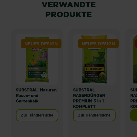
VERWANDTE
PRODUKTE
NEUES DESIGN
NEUES DESIGN
®
®
SUBSTRAL
Naturen
SUBSTRAL
SU
Rasen- und
RASENDÜNGER
RA
Gartenkalk
PREMIUM 3 in 1
PRE
KOMPLETT
KO
Zur Händlersuche
Zur Händlersuche