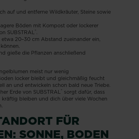
h auf und entferne Wildkräuter, Steine sowie
agere Böden mit Kompost oder lockerer
®
 von SUBSTRAL
.
t etwa 20–30 cm Abstand zueinander ein,
n können.
und gieße die Pflanzen anschließend
ngelblumen meist nur wenig
den locker bleibt und gleichmäßig feucht
ell an und entwickeln schon bald neue Triebe.
®
eicher Erde von SUBSTRAL
sorgt dafür, dass
kräftig bleiben und dich über viele Wochen
n.
TANDORT FÜR
EN: SONNE, BODEN