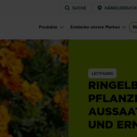
Service
SUCHE
HÄNDLERSUCH
menu
Produkte
Entdecke unsere Marken
Nü
Main navigation
LEITFADEN
RINGEL
PFLANZ
AUSSAA
UND ER