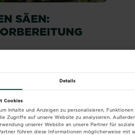
EN SÄEN:
VORBEREITUNG
ders unkompliziert säen und keimen bei
sig. Mit dem richtigen Zeitpunkt, etwas
rten Tipps legst du den Grundstein für
Details
 Blüte. Eine hochwertige Erde, zum Beispiel
ie Keimung von Anfang an.
AUSSÄEN IM FRÜHJAHR
t Cookies
m Inhalte und Anzeigen zu personalisieren, Funktionen 
tpunkt, um Ringelblumen auszusäen. Sobald
ie Zugriffe auf unsere Website zu analysieren. Außerd
warten sind, kannst du mit der Aussaat
erwendung unserer Website an unsere Partner für sozia
Partner führen diese Informationen möglicherweise mit 