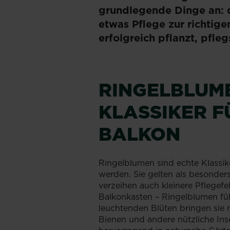
grundlegende Dinge an: 
etwas Pflege zur richtigen
erfolgreich pflanzt, pfleg
RINGELBLUM
KLASSIKER 
BALKON
Ringelblumen sind echte Klassike
werden. Sie gelten als besonder
verzeihen auch kleinere Pflegef
Balkonkasten – Ringelblumen fühl
leuchtenden Blüten bringen sie n
Bienen und andere nützliche Inse