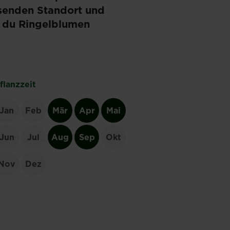
ssenden Standort und
ie du Ringelblumen
flanzzeit
Jan
Feb
Mär
Apr
Mai
Jun
Jul
Aug
Sep
Okt
Nov
Dez