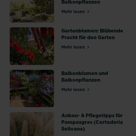
Balkonpflanzen
öffnen
sich
Mehr lesen
über Alles Wissenswerte z
bereits
vor
Gartenblumen: Blühende
dem
Pracht für den Garten
Laubaustrieb
und
Mehr lesen
über Gartenblumen: Blühend
lassen...
Balkonblumen und
Balkonpflanzen
Mehr lesen
über Balkonblumen und Bal
Anbau- & Pflegetipps für
Pampasgras (Cortaderia
Selloana)