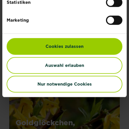
Statistiken
Jetzt anmelden
Marketing
Cookies zulassen
INSPIRATION & RATGEBER
Alle Artikel entdecken
Auswahl erlauben
Nur notwendige Cookies
Goldglöckchen,