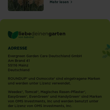
Mehr lesen
über Anbau- & Pflegetipps f
liebe
deinen
garten
®
von Substral
ADRESSE
Evergreen Garden Care Deutschland GmbH
Am Brand 41
55116 Mainz
Deutschland
ROUNDUP® und Osmocote® sind eingetragene Marken
und werden unter Lizenz verwendet.
Weedex®, Tomcat®, Magisches Rasen-Pflaster®,
EasyGreen®, EvenGreen® und HandyGreen® sind Marken
von OMS Investments, Inc und werden benutzt unter
der Lizenz von OMS Investments, Inc.