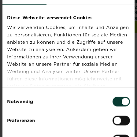
®
SUBSTRAL
Die
SUBSTRAL
SU
Blumenwiese
RASENDÜNGER
RA
PREMIUM 3 in 1
PRE
Diese Webseite verwendet Cookies
KOMPLETT
KO
Wir verwenden Cookies, um Inhalte und Anzeigen
Jetzt kaufen
Zur Händlersuche
SUBSTRAL® Die Blumenwiese
zu personalisieren, Funktionen für soziale Medien
anbieten zu können und die Zugriffe auf unsere
Website zu analysieren. Außerdem geben wir
Informationen zu Ihrer Verwendung unserer
Website an unsere Partner für soziale Medien,
Abonniere jetzt
Werbung und Analysen weiter. Unsere Partner
führen diese Informationen möglicherweise mit
den Liebe deinen
weiteren Daten zusammen, die Sie ihnen
Garten Newsletter
bereitgestellt haben oder die sie im Rahmen Ihrer
Einwilligungsauswahl
Nutzung der Dienste gesammelt haben.
Notwendig
Melde dich jetzt zu unserem
Newsletter an und erhalte
Inspiration, Tipps und
Präferenzen
Ratschläge von unseren
Experten.