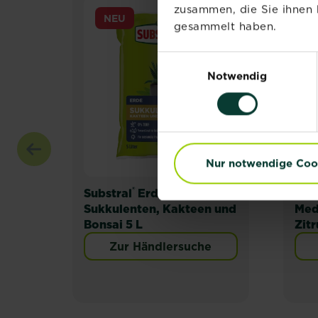
zusammen, die Sie ihnen 
NEU
gesammelt haben.
Einwilligungsauswahl
Notwendig
Nur notwendige Coo
®
Substral
Erde
Sub
Sukkulenten, Kakteen und
Med
Bonsai 5 L
Zitr
Zur Händlersuche