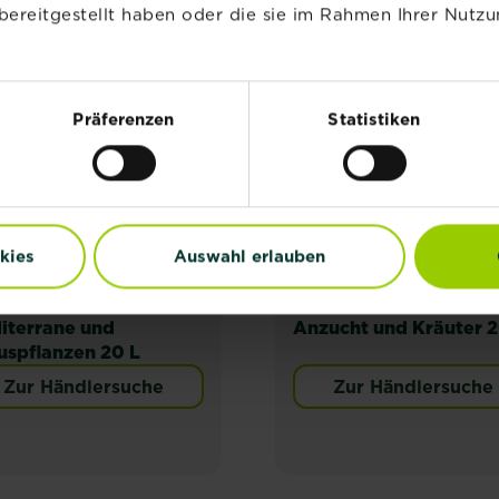
bereitgestellt haben oder die sie im Rahmen Ihrer Nutzu
NEU
NEU
Präferenzen
Statistiken
kies
Auswahl erlauben
®
®
®
®
stral
Naturen
Erde
Substral
Naturen
Erd
iterrane und
Anzucht und Kräuter 2
uspflanzen 20 L
Zur Händlersuche
Zur Händlersuche