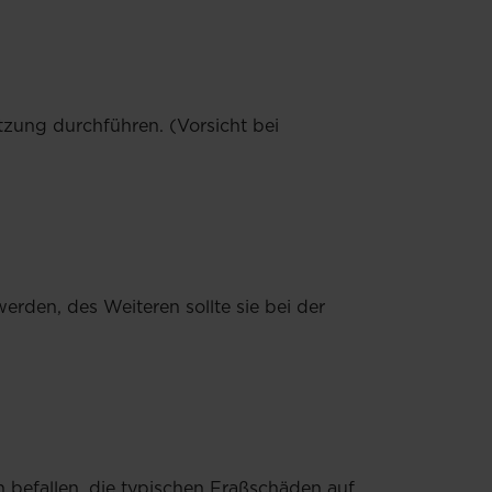
tzung durchführen. (Vorsicht bei
erden, des Weiteren sollte sie bei der
 befallen, die typischen Fraßschäden auf