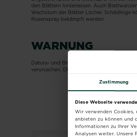
den Blättern hinterlassen. Auch Blattwanzen
Wachstum der Blätter Löcher. Schädlinge kön
Rosenspray bekämpft werden.
WARNUNG
Datura- und Brugmansia-Arten sind in allen
verursachen. Die Blüten enthalten etwa doppe
Zustimmung
Diese Webseite verwende
Wir verwenden Cookies, u
anbieten zu können und d
Informationen zu Ihrer V
Analysen weiter. Unsere 