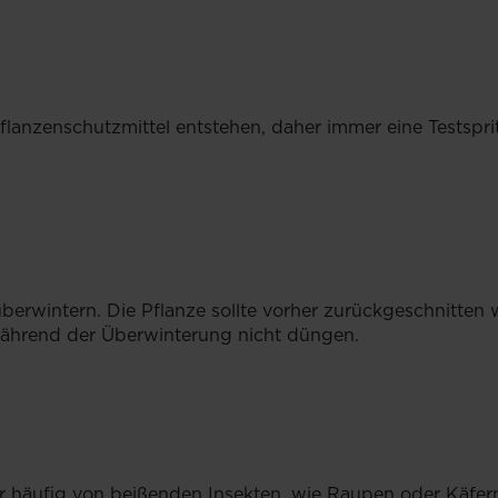
lanzenschutzmittel entstehen, daher immer eine Testspri
berwintern. Die Pflanze sollte vorher zurückgeschnitten w
Während der Überwinterung nicht düngen.
 häufig von beißenden Insekten, wie Raupen oder Käfern