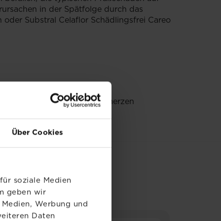
erursachen in der Spätfolge durch das
 oder Substral Celaflor Schädlingsfrei Careo
pfindlichen Menschen Kopfschmerzen
!
Über Cookies
E
für soziale Medien
em geben wir
le Medien, Werbung und
weiteren Daten