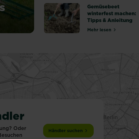
s
Gemüsebeet
winterfest machen:
Tipps & Anleitung
du Unebenheiten aus
Mehr lesen
über Gemüsebeet
dler
tung? Oder
Händler suchen
 Besuchen