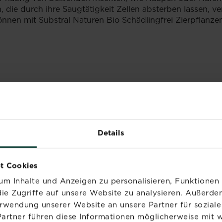
, die durch ihre Saugtätigkeit Zellen absterben lassen, v
nen mit Substral Naturen Bio Schädlingfrei Zierpflanzen
 Teilen giftig. Ihr betäubender Blütenduft kann bei em
lt soviel Giftstoffe wie die Blätter. Besonders gefährlich
Details
t Cookies
VERWANDTE PRODUKT
m Inhalte und Anzeigen zu personalisieren, Funktionen 
ie Zugriffe auf unsere Website zu analysieren. Außerd
erwendung unserer Website an unsere Partner für sozia
Partner führen diese Informationen möglicherweise mit 