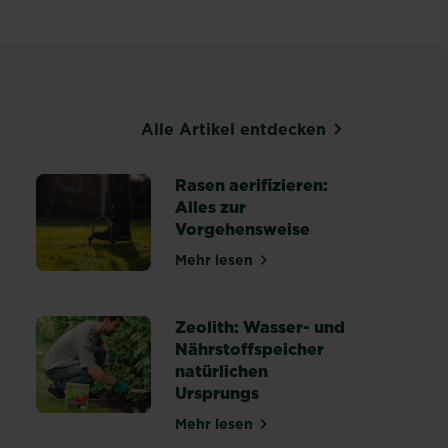
Alle Artikel entdecken
Rasen aerifizieren:
Alles zur
Vorgehensweise
Mehr lesen
über Rasen aerifizieren: Alles
heiten erkennen, behandeln und vorbeugen
Zeolith: Wasser- und
Nährstoffspeicher
natürlichen
r einen gesunden Rasen
Ursprungs
Mehr lesen
über Zeolith: Wasser- und Nähr