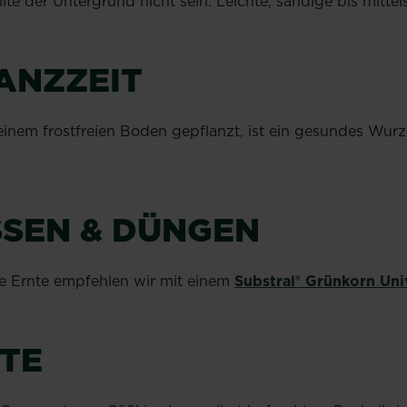
lte der Untergrund nicht sein. Leichte, sandige bis mitt
ANZZEIT
 einem frostfreien Boden gepflanzt, ist ein gesundes Wu
SEN & DÜNGEN
ge Ernte empfehlen wir mit einem
Substral® Grünkorn Un
TE