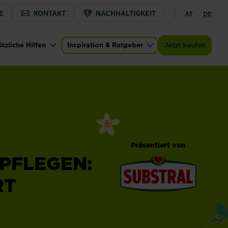
E
KONTAKT
NACHHALTIGKEIT
AT
DE
tzliche Hilfen
Inspiration & Ratgeber
Jetzt kaufen
Präsentiert von
 PFLEGEN:
RT
®
Substral