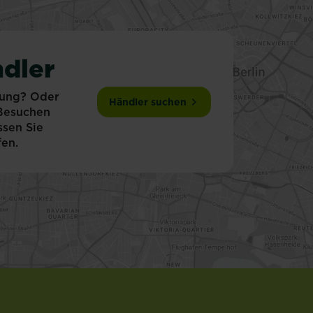
dler
tung? Oder
Händler suchen
 Besuchen
ssen Sie
fen.