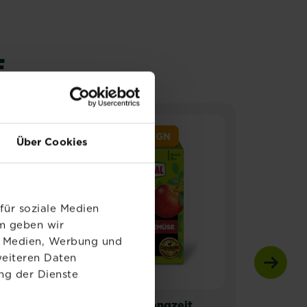
E
NEUES DESIGN
N
Über Cookies
für soziale Medien
em geben wir
le Medien, Werbung und
weiteren Daten
ng der Dienste
®
SUBSTRAL
Langzeit
Subs