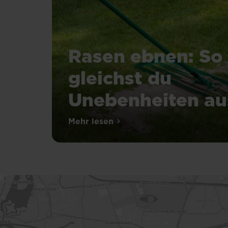
Rasen ebnen: So
gleichst du
Unebenheiten au
Mehr lesen
über Rasen ebnen: So gleichst 