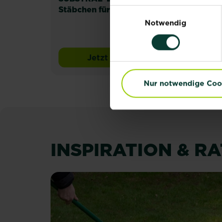
Stäbchen für Tomaten
Tom
Einwilligungsauswahl
Notwendig
Jetzt kaufen
SUBSTRAL® Dünger-Stäbch
Nur notwendige Coo
INSPIRATION & R