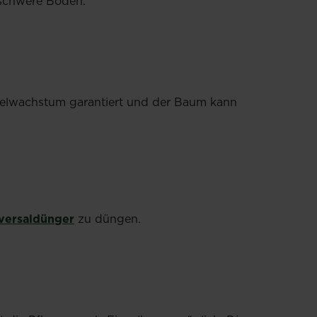
elschwere Böden.
rzelwachstum garantiert und der Baum kann
iversaldünger
zu düngen.