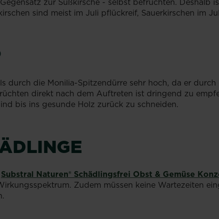
Gegensatz zur Süßkirsche - selbst befruchten. Deshalb i
kirschen sind meist im Juli pflückreif, Sauerkirschen im Ju
P
alls durch die Monilia-Spitzendürre sehr hoch, da er durch
chten direkt nach dem Auftreten ist dringend zu empfeh
ind bis ins gesunde Holz zurück zu schneiden.
ÄDLINGE
n
Substral Naturen® Schädlingsfrei Obst & Gemüse Konz
s Wirkungsspektrum. Zudem müssen keine Wartezeiten eing
h.