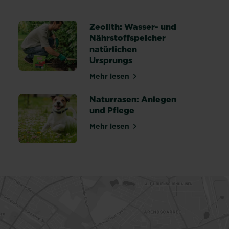
heiten erkennen, behandeln und vorbeugen
Zeolith: Wasser- und
Nährstoffspeicher
natürlichen
r einen gesunden Rasen
Ursprungs
Mehr lesen
über Zeolith: Wasser- und Nähr
Naturrasen: Anlegen
und Pflege
Mehr lesen
über Naturrasen: Anlegen und 
 winterfest machen: Tipps & Anleitung