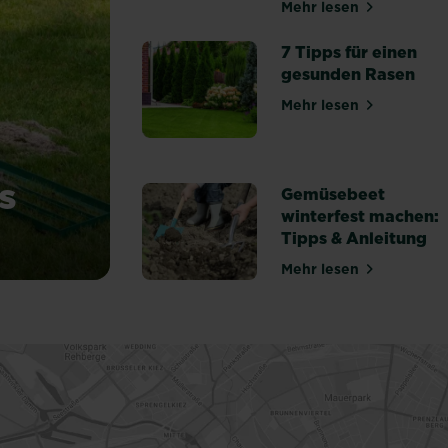
Mehr lesen
über Rasenkrank
7 Tipps für einen
gesunden Rasen
Mehr lesen
über 7 Tipps fü
s
Gemüsebeet
winterfest machen:
Tipps & Anleitung
du Unebenheiten aus
Mehr lesen
über Gemüsebeet