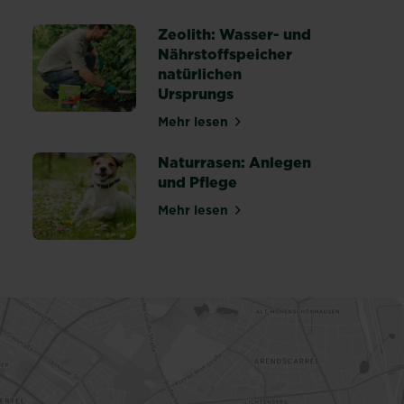
heiten erkennen, behandeln und vorbeugen
Zeolith: Wasser- und
Nährstoffspeicher
natürlichen
r einen gesunden Rasen
Ursprungs
Mehr lesen
über Zeolith: Wasser- und Nähr
Naturrasen: Anlegen
und Pflege
Mehr lesen
über Naturrasen: Anlegen und 
 winterfest machen: Tipps & Anleitung