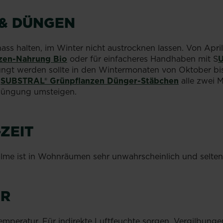
& DÜNGEN
t nass halten, im Winter nicht austrocknen lassen. Von Ap
zen-Nahrung Bio
oder für einfacheres Handhaben mit S
U
ngt werden sollte in den Wintermonaten von Oktober bis
h
SUBSTRAL® Grünpflanzen Dünger-Stäbchen
alle zwei M
düngung umsteigen.
ZEIT
lme ist in Wohnräumen sehr unwahrscheinlich und selten
ER
temperatur. Für indirekte Luftfeuchte sorgen. Vergilbung