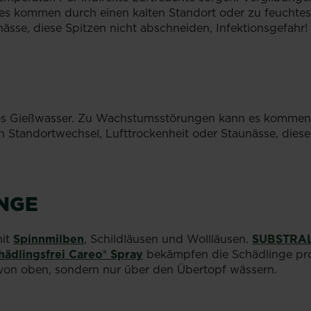
 kommen durch einen kalten Standort oder zu feuchtes 
ässe, diese Spitzen nicht abschneiden, Infektionsgefahr!
es Gießwasser. Zu Wachstumsstörungen kann es kommen d
h Standortwechsel, Lufttrockenheit oder Staunässe, diese
NGE
mit
Spinnmilben
, Schildläusen und Wollläusen.
SUBSTRAL®
hädlingsfrei Careo® Spray
bekämpfen die Schädlinge pr
von oben, sondern nur über den Übertopf wässern.