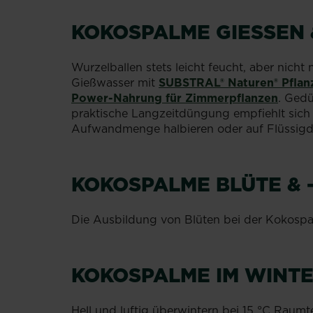
KOKOSPALME
GIESSEN 
Wurzelballen stets leicht feucht, aber nich
Gießwasser mit
SUBSTRAL® Naturen® Pflan
Power-Nahrung für Zimmerpflanzen
. Gedü
praktische Langzeitdüngung empfiehlt sic
Aufwandmenge halbieren oder auf Flüssig
KOKOSPALME BLÜTE & -
Die Ausbildung von Blüten bei der Kokospa
KOKOSPALME IM WINT
Hell und luftig überwintern bei 15 °C Raum