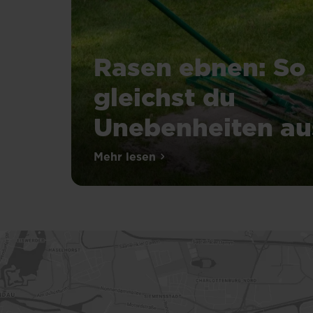
Rasen ebnen: So
gleichst du
Unebenheiten au
Mehr lesen
über Rasen ebnen: So gleichst 