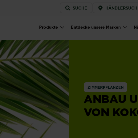
Service
SUCHE
HÄNDLERSUCH
menu
Produkte
Entdecke unsere Marken
Nü
Main navigation
ZIMMERPFLANZEN
ANBAU U
VON KO