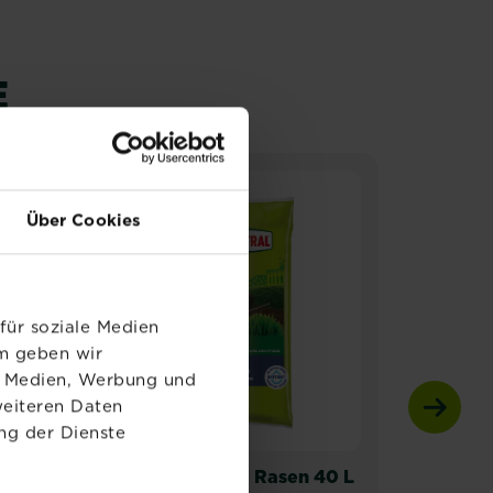
E
NEU
N
Über Cookies
für soziale Medien
em geben wir
le Medien, Werbung und
weiteren Daten
ng der Dienste
®
Substral
Erde Rasen 40 L
SUB