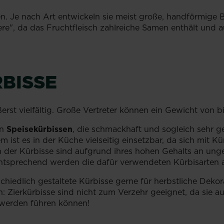
n. Je nach Art entwickeln sie meist große, handförmige Bl
ere", da das Fruchtfleisch zahlreiche Samen enthält und 
RBISSE
rst vielfältig. Große Vertreter können ein Gewicht von b
an
Speisekürbissen
, die schmackhaft und sogleich sehr ge
 ist es in der Küche vielseitig einsetzbar, da sich mit K
 der Kürbisse sind aufgrund ihres hohen Gehalts an ung
ntsprechend werden die dafür verwendeten Kürbisarten 
chiedlich gestaltete Kürbisse gerne für herbstliche Deko
n: Zierkürbisse sind nicht zum Verzehr geeignet, da sie a
erden führen können!