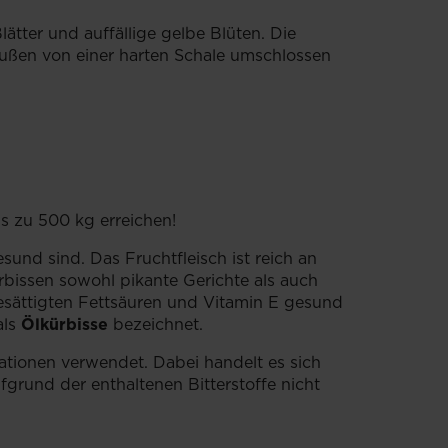
ätter und auffällige gelbe Blüten. Die
außen von einer harten Schale umschlossen
is zu 500 kg erreichen!
sund sind. Das Fruchtfleisch ist reich an
ürbissen sowohl pikante Gerichte als auch
esättigten Fettsäuren und Vitamin E gesund
als
Ölkürbisse
bezeichnet.
rationen verwendet. Dabei handelt es sich
ufgrund der enthaltenen Bitterstoffe nicht