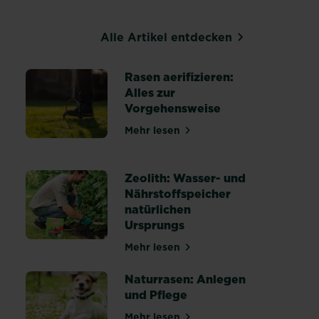
Alle Artikel entdecken
Rasen aerifizieren:
Alles zur
Vorgehensweise
Mehr lesen
über Rasen aerifizieren: Alles
heiten erkennen, behandeln und vorbeugen
Zeolith: Wasser- und
Nährstoffspeicher
natürlichen
r einen gesunden Rasen
Ursprungs
Mehr lesen
über Zeolith: Wasser- und Nähr
Naturrasen: Anlegen
und Pflege
Mehr lesen