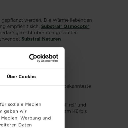
e gepflanzt werden. Die Wärme liebenden
ng empfiehlt sich,
Substral® Osmocote®
 bedarfsgerecht über den gesamten
verwendet
Substral Naturen
Über Cookies
merkürbisse" genannt. Der bekannteste
ilden Geschmack aus.
für soziale Medien
nser Tipp: Der Kürbis ist voll reif und
erholzt sein. Der Stiel sollte am Kürbis
em geben wir
.
le Medien, Werbung und
weiteren Daten