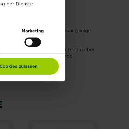
ng der Dienste
sto länger ist der Kürbis haltbar (einige
Marketing
rbisse sollten trocken und frostfrei bei
ind beispielsweise entsprechende
Cookies zulassen
E