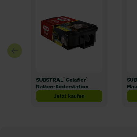
®
®
SUBSTRAL
Celaflor
SUB
Ratten-Köderstation
Mau
Jetzt kaufen
SUBSTRAL® Celaflor® Ratte