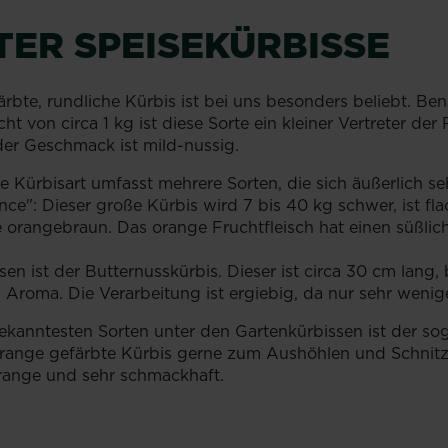
ER SPEISEKÜRBISSE
ärbte, rundliche Kürbis ist bei uns besonders beliebt. Be
t von circa 1 kg ist diese Sorte ein kleiner Vertreter de
 der Geschmack ist mild-nussig.
e Kürbisart umfasst mehrere Sorten, die sich äußerlich se
ce": Dieser große Kürbis wird 7 bis 40 kg schwer, ist fl
fe orangebraun. Das orange Fruchtfleisch hat einen süßl
en ist der Butternusskürbis. Dieser ist circa 30 cm lang
es Aroma. Die Verarbeitung ist ergiebig, da nur sehr weni
ekanntesten Sorten unter den Gartenkürbissen ist der s
he, orange gefärbte Kürbis gerne zum Aushöhlen und Schni
orange und sehr schmackhaft.