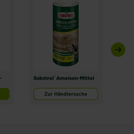
®
-
Substral
Ameisen-Mittel
SUB
Köde
Zur Händlersuche
® Wühlmaus-Falle Ultra Power