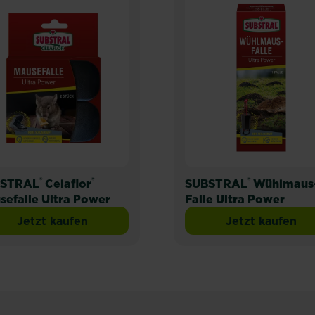
®
®
®
STRAL
Celaflor
SUBSTRAL
Wühlmaus
sefalle Ultra Power
Falle Ultra Power
Jetzt kaufen
Jetzt kaufen
n-Köderstation
SUBSTRAL® Celaflor® Mausefalle Ultra Power
SUBSTRAL