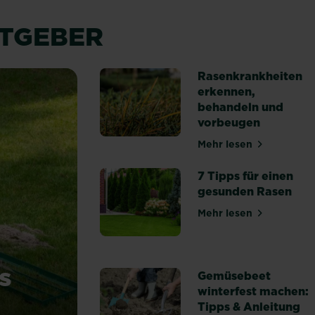
ATGEBER
Rasenkrankheiten
erkennen,
behandeln und
vorbeugen
Mehr lesen
über Rasenkrank
7 Tipps für einen
gesunden Rasen
Mehr lesen
über 7 Tipps fü
s
Gemüsebeet
winterfest machen:
Tipps & Anleitung
du Unebenheiten aus