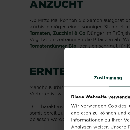
ANZUCHT
Ab Mitte Mai können die Samen ausgesät od
Kürbisse mögen einen sonnigen Standort mit
Tomaten, Zucchini & Co
Dünger im Frühjahr
Vegetationszeitraum an die Pflanzen ab. W
Tomatendünger Bio
, der sich sehr gut für 
ERNTE
Zustimmung
Manche Kürbisarten können bereits im So
Vertreter ist wohl die Zucchini. Sommerkür
Diese Webseite verwende
Wir verwenden Cookies, u
Die charakteristischen Speisekürbisse wie Ho
somit bereit zur Ernte, wenn er beim Klopfen 
anbieten zu können und d
belassen werden, damit keine Schaderreger 
Informationen zu Ihrer V
Analysen weiter. Unsere 