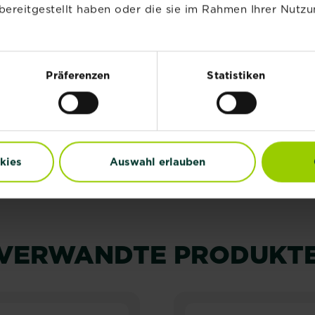
bereitgestellt haben oder die sie im Rahmen Ihrer Nutzu
bgewischt werden. Generell gilt: Je dicker die Schale, de
Präferenzen
Statistiken
ten im Gemüsefach des Kühlschrankes gelagert. Winterkü
. Eine gute Belüftung ist ebenfalls wichtig. Geeignet s
kies
Auswahl erlauben
VERWANDTE PRODUKT