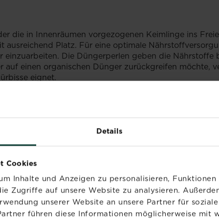
er die in Innenräumen vorgezogenen Keimlinge ins Frei
 ausreichend Platz. Für eine optimale Nährstoffversorgu
 einzuarbeiten. Die Düngerperlen geben die Nährstoffe
er auf einen organischen Dünger zurückgreifen möchte, 
Kürbisse eignet.
Details
mmer geerntet werden und werden dementsprechend "Som
bisse zeichnen sich durch eine dünne Schale und meist m
t Cookies
m Inhalte und Anzeigen zu personalisieren, Funktionen 
kkaido sind "Winterkürbisse", die im Herbst reif werden. U
hohl klingt. Außerdem sollte der Stiel hart, trocken und v
ie Zugriffe auf unsere Website zu analysieren. Außerd
eindringen und die Frucht möglichst lange haltbar bleibt
erwendung unserer Website an unsere Partner für sozia
Partner führen diese Informationen möglicherweise mit 