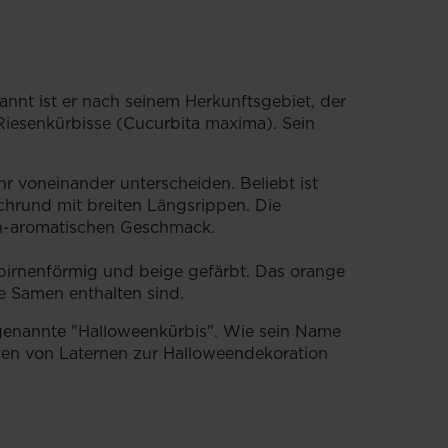
nannt ist er nach seinem Herkunftsgebiet, der
r Riesenkürbisse (Cucurbita maxima). Sein
hr voneinander unterscheiden. Beliebt ist
achrund mit breiten Längsrippen. Die
ich-aromatischen Geschmack.
, birnenförmig und beige gefärbt. Das orange
ge Samen enthalten sind.
ogenannte "Halloweenkürbis". Wie sein Name
tzen von Laternen zur Halloweendekoration