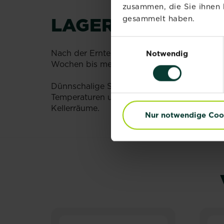
zusammen, die Sie ihnen 
LAGERUNG
gesammelt haben.
Einwilligungsauswahl
Nach der Ernte sollte noch anhaftende Erde a
Notwendig
Wochen bis mehrere Monate).
Dünnschalige Sommerkürbisse werden am bes
Temperaturen um circa 10 °C gelagert werden
Kellerräume.
Nur notwendige Coo