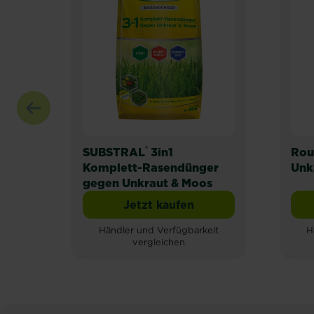
®
SUBSTRAL
3in1
Rou
Komplett-Rasendünger
Unk
gegen Unkraut & Moos
Jetzt kaufen
SUBSTRAL® 3in1 Komplett-
Händler und Verfügbarkeit
H
vergleichen