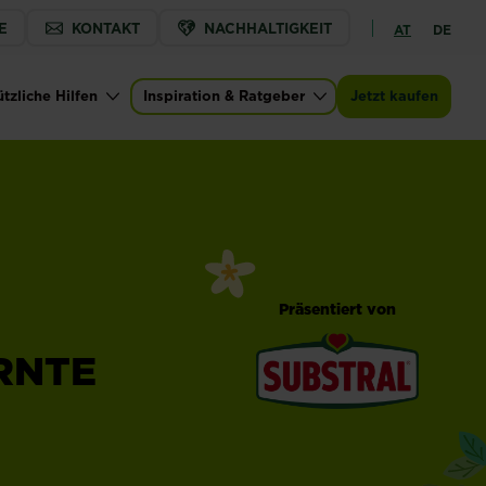
E
KONTAKT
NACHHALTIGKEIT
AT
DE
tzliche Hilfen
Inspiration & Ratgeber
Jetzt kaufen
Präsentiert von
RNTE
®
Substral