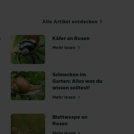
Alle Artikel entdecken
n
Käfer an Rosen
Mehr lesen
 im Rasen
über Käfer an Rosen
Schnecken im
Garten: Alles was du
wissen solltest!
Mehr lesen
über Schnecken im Garten: Alles
ve beißender Insekten an Bäumen & Sträuchern
Blattwespe an
Rosen
 an Obst
Mehr lesen