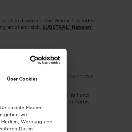
e gepflanzt werden. Die Wärme liebenden
ng empfiehlt sich,
SUBSTRAL® Naturen®
merkürbisse" genannt. Der bekannteste
Über Cookies
ilden Geschmack aus.
nser Tipp: Der Kürbis ist voll reif und
erholzt sein. Der Stiel sollte am Kürbis
für soziale Medien
.
em geben wir
le Medien, Werbung und
weiteren Daten