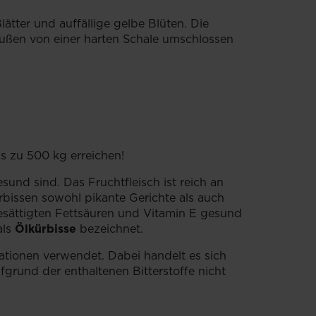
ätter und auffällige gelbe Blüten. Die
außen von einer harten Schale umschlossen
is zu 500 kg erreichen!
sund sind. Das Fruchtfleisch ist reich an
ürbissen sowohl pikante Gerichte als auch
esättigten Fettsäuren und Vitamin E gesund
als
Ölkürbisse
bezeichnet.
rationen verwendet. Dabei handelt es sich
ufgrund der enthaltenen Bitterstoffe nicht