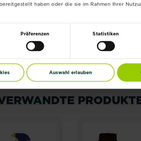
bereitgestellt haben oder die sie im Rahmen Ihrer Nutzu
bgewischt werden. Generell gilt: Je dicker die Schale, de
Präferenzen
Statistiken
ten im Gemüsefach des Kühlschrankes gelagert. Winterkü
. Eine gute Belüftung ist ebenfalls wichtig. Geeignet s
kies
Auswahl erlauben
VERWANDTE PRODUKT