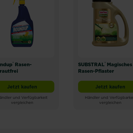
®
®
ndup
Rasen-
SUBSTRAL
Magisches
rautfrei
Rasen-Pflaster
Jetzt kaufen
Jetzt kaufen
Rasendünger gegen Unkraut & Moos
Roundup® Rasen-Unkrautfrei
SUBSTRAL
ändler und Verfügbarkeit
Händler und Verfügbarke
vergleichen
vergleichen