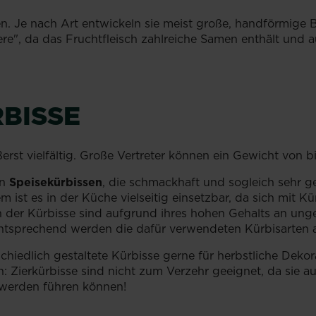
n. Je nach Art entwickeln sie meist große, handförmige Bl
ere", da das Fruchtfleisch zahlreiche Samen enthält und 
RBISSE
rst vielfältig. Große Vertreter können ein Gewicht von b
an
Speisekürbissen
, die schmackhaft und sogleich sehr ge
 ist es in der Küche vielseitig einsetzbar, da sich mit K
 der Kürbisse sind aufgrund ihres hohen Gehalts an ung
ntsprechend werden die dafür verwendeten Kürbisarten 
chiedlich gestaltete Kürbisse gerne für herbstliche Deko
n: Zierkürbisse sind nicht zum Verzehr geeignet, da sie a
erden führen können!