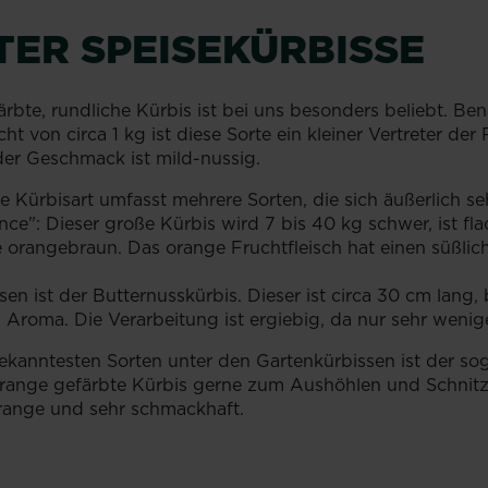
ER SPEISEKÜRBISSE
ärbte, rundliche Kürbis ist bei uns besonders beliebt. Be
t von circa 1 kg ist diese Sorte ein kleiner Vertreter de
 der Geschmack ist mild-nussig.
e Kürbisart umfasst mehrere Sorten, die sich äußerlich se
ce": Dieser große Kürbis wird 7 bis 40 kg schwer, ist fl
fe orangebraun. Das orange Fruchtfleisch hat einen süßl
en ist der Butternusskürbis. Dieser ist circa 30 cm lang
es Aroma. Die Verarbeitung ist ergiebig, da nur sehr weni
ekanntesten Sorten unter den Gartenkürbissen ist der s
he, orange gefärbte Kürbis gerne zum Aushöhlen und Schni
orange und sehr schmackhaft.