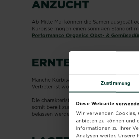
ANZUCHT
Ab Mitte Mai können die Samen ausgesät od
Kürbisse mögen einen sonnigen Standort mit
Performance Organics Obst- & Gemüsedü
ERNTE
Manche Kürbisarten können bereits im So
Zustimmung
Vertreter ist wohl die Zucchini. Sommerkür
Die charakteristischen Speisekürbisse wie Ho
Diese Webseite verwende
somit bereit zur Ernte, wenn er beim Klopfen 
Wir verwenden Cookies, u
belassen werden, damit keine Schaderreger 
anbieten zu können und d
Informationen zu Ihrer V
Analysen weiter. Unsere 