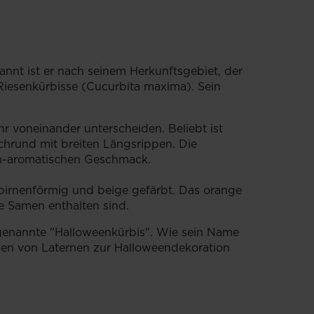
nannt ist er nach seinem Herkunftsgebiet, der
r Riesenkürbisse (Cucurbita maxima). Sein
hr voneinander unterscheiden. Beliebt ist
achrund mit breiten Längsrippen. Die
ich-aromatischen Geschmack.
, birnenförmig und beige gefärbt. Das orange
ge Samen enthalten sind.
ogenannte "Halloweenkürbis". Wie sein Name
tzen von Laternen zur Halloweendekoration