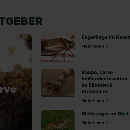
ATGEBER
Engerlinge im Rase
Mehr lesen
über Engerlinge
Raupe, Larve
beißender Insekten
rve
an Bäumen &
Sträuchern
Mehr lesen
über Raupe, Lar
Blattsauger an Obst
Mehr lesen
über Blattsauger
larve an Bäumen & Sträuchern