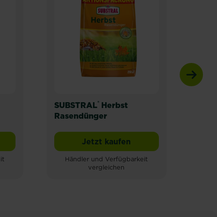
®
SUBSTRAL
Herbst
SUB
Rasendünger
RAS
3 in
Jetzt kaufen
® Magisches Rasen-Pflaster
SUBSTRAL® Herbst Rasendü
it
Händler und Verfügbarkeit
Hä
vergleichen