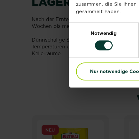
LAGERUNG
zusammen, die Sie ihnen 
gesammelt haben.
Nach der Ernte sollte noch anhaftende Erde a
Einwilligungsauswahl
Wochen bis mehrere Monate).
Notwendig
Dünnschalige Sommerkürbisse werden am bes
Temperaturen um circa 10 °C gelagert werden
Kellerräume.
Nur notwendige Coo
NEU