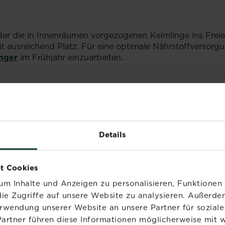
er die in Innenräumen vorgezogenen Keimlinge ins Frei
 ausreichend Platz. Für eine optimale Nährstoffversorgu
nger
im Frühjahr einzuarbeiten..
mmer geerntet werden und werden dementsprechend "Som
Details
bisse zeichnen sich durch eine dünne Schale und meist m
kkaido sind "Winterkürbisse", die im Herbst reif werden. U
t Cookies
hohl klingt. Außerdem sollte der Stiel hart, trocken und v
m Inhalte und Anzeigen zu personalisieren, Funktionen 
eindringen und die Frucht möglichst lange haltbar bleibt
ie Zugriffe auf unsere Website zu analysieren. Außerd
erwendung unserer Website an unsere Partner für sozia
Partner führen diese Informationen möglicherweise mit 