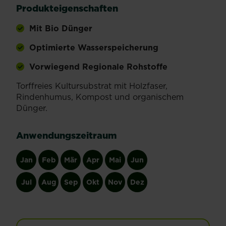
Produkteigenschaften
Mit Bio Dünger
Optimierte Wasserspeicherung
Vorwiegend Regionale Rohstoffe
Torffreies Kultursubstrat mit Holzfaser,
Rindenhumus, Kompost und organischem
Dünger.
Anwendungszeitraum
Jan
Feb
Mär
Apr
Mai
Jun
Jul
Aug
Sep
Okt
Nov
Dez