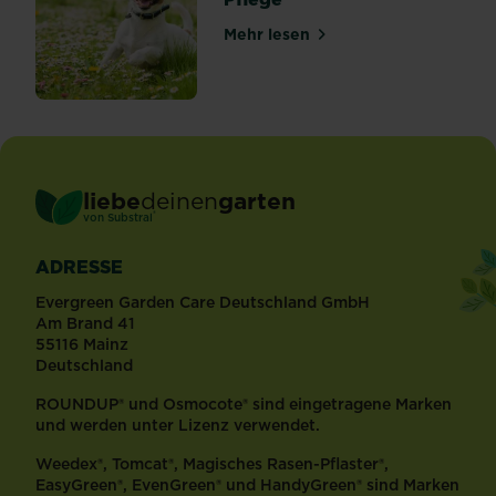
Mehr lesen
über Naturrasen: Anlegen u
liebe
deinen
garten
®
von Substral
ADRESSE
Evergreen Garden Care Deutschland GmbH
Am Brand 41
55116 Mainz
Deutschland
ROUNDUP® und Osmocote® sind eingetragene Marken
und werden unter Lizenz verwendet.
Weedex®, Tomcat®, Magisches Rasen-Pflaster®,
EasyGreen®, EvenGreen® und HandyGreen® sind Marken