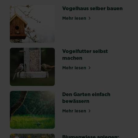
dir
Vogelhaus selber bauen
ein
alter
Mehr lesen
über Vogelhaus selber bau
Baumstumpf
im
Weg
steht,
Vogelfutter selbst
hast
machen
du
mehrere
Mehr lesen
über Vogelfutter selbst ma
Möglichkeiten.
Doch
nicht
alle
Den Garten einfach
sind
bewässern
geeignet.
Mehr lesen
Den...
über Den Garten einfach b
Blumenwiese anlegen: