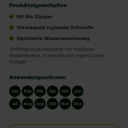
Produkteigenschaften
Mit Bio Dünger
Vorwiegend regionale Rohstoffe
Optimierte Wasserspeicherung
Torffreies Kultursubstrat mit Holzfaser,
Rindenhumus, Kompost und organischem
Dünger.
Anwendungszeitraum
Jan
Feb
Mär
Apr
Mai
Jun
Jul
Aug
Sep
Okt
Nov
Dez