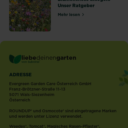
Unser Ratgeber
Mehr lesen
über Blumenwiese anlegen:
liebe
deinen
garten
®
von Substral
ADRESSE
Evergreen Garden Care Österreich GmbH
Franz-Brötzner-Straße 11-13
5071 Wals-Siezenheim
Österreich
ROUNDUP® und Osmocote® sind eingetragene Marken
und werden unter Lizenz verwendet.
Weedex®, Tomcat®, Magisches Rasen-Pflaster®,