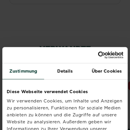
VERWANDTE
PRODUKTE
Zustimmung
Details
Über Cookies
NEUES DESIGN
Diese Webseite verwendet Cookies
Wir verwenden Cookies, um Inhalte und Anzeigen
zu personalisieren, Funktionen für soziale Medien
anbieten zu können und die Zugriffe auf unsere
Website zu analysieren. Außerdem geben wir
Informationen zu Ihrer Verwendung unserer
®
®
®
SUBSTRAL
Naturen
SUBSTRAL
Naturen
Sub