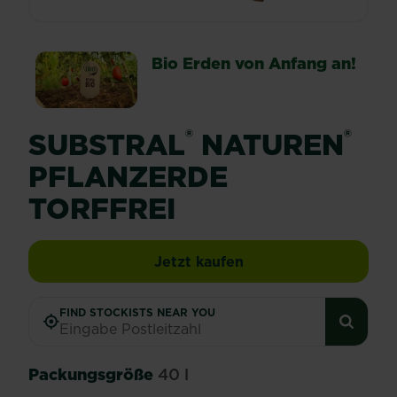
Bio Erden von Anfang an!
®
®
SUBSTRAL
NATUREN
PFLANZERDE
TORFFREI
SUBSTRAL® Naturen® P
Jetzt kaufen
FIND STOCKISTS NEAR YOU
Packungsgröße
40 l