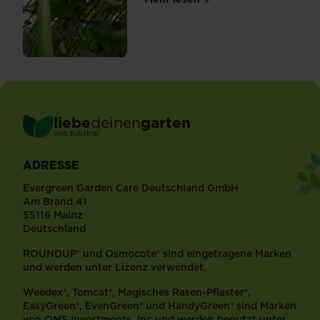
über Leckeres Klettergemü
liebe
deinen
garten
®
von Substral
ADRESSE
Evergreen Garden Care Deutschland GmbH
Am Brand 41
55116 Mainz
Deutschland
ROUNDUP® und Osmocote® sind eingetragene Marken
und werden unter Lizenz verwendet.
Weedex®, Tomcat®, Magisches Rasen-Pflaster®,
EasyGreen®, EvenGreen® und HandyGreen® sind Marken
von OMS Investments, Inc und werden benutzt unter