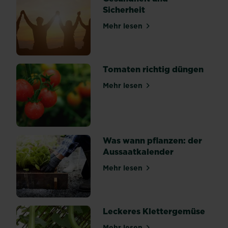
falschen
Sicherheit
Tageszeit
oder
Mehr lesen
über Gesundheit und Sicher
lagern
unsere
Früchte
Tomaten richtig düngen
falsch.
Hier
Mehr lesen
über Tomaten richtig düng
finden
Sie
Tipps
und...
Was wann pflanzen: der
Aussaatkalender
Mehr lesen
über Was wann pflanzen: d
Leckeres Klettergemüse
Mehr lesen