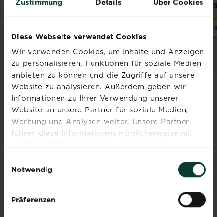
Zustimmung
Details
Über Cookies
Kakteen und Bonsai
und Zitruspflanzen
Krä
5 L
20 L
Zur Händlersuche
Zur Händlersuche
Diese Webseite verwendet Cookies
Wir verwenden Cookies, um Inhalte und Anzeigen
zu personalisieren, Funktionen für soziale Medien
anbieten zu können und die Zugriffe auf unsere
Website zu analysieren. Außerdem geben wir
Informationen zu Ihrer Verwendung unserer
Website an unsere Partner für soziale Medien,
Werbung und Analysen weiter. Unsere Partner
Abonniere jetzt
führen diese Informationen möglicherweise mit
weiteren Daten zusammen, die Sie ihnen
den Liebe deinen
bereitgestellt haben oder die sie im Rahmen Ihrer
Einwilligungsauswahl
Garten Newsletter
Nutzung der Dienste gesammelt haben.
Notwendig
Melde dich jetzt zu unserem
Newsletter an und erhalte
Präferenzen
Inspiration, Tipps und
Ratschläge von unseren