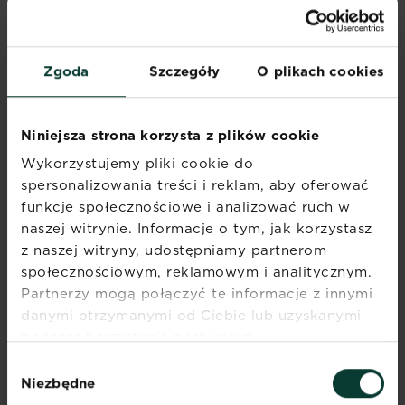
Lubią ciszę. Aby je zwalczać można stosować
wiatraczki, odstraszacze, świece gazowe, czy
pułapki. Ziemię z kopców rozrzucać.
Zgoda
Szczegóły
O plikach cookies
Niniejsza strona korzysta z plików cookie
Wykorzystujemy pliki cookie do
spersonalizowania treści i reklam, aby oferować
funkcje społecznościowe i analizować ruch w
naszej witrynie. Informacje o tym, jak korzystasz
z naszej witryny, udostępniamy partnerom
społecznościowym, reklamowym i analitycznym.
Partnerzy mogą połączyć te informacje z innymi
danymi otrzymanymi od Ciebie lub uzyskanymi
podczas korzystania z ich usług.
MĄCZNIAK WŁAŚCIWY LUB
Wybór
PRAWDZIWY
Niezbędne
zgody