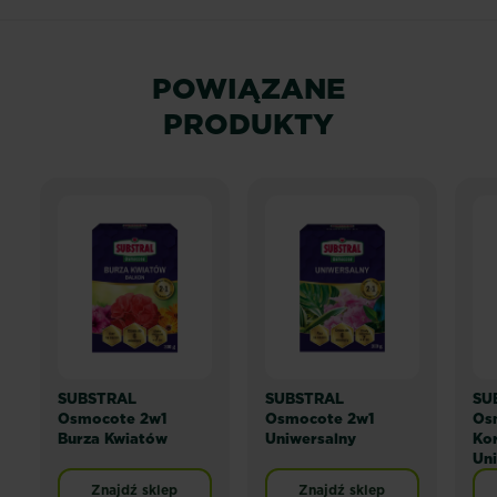
POWIĄZANE
PRODUKTY
SUBSTRAL
SUBSTRAL
SU
Osmocote 2w1
Osmocote 2w1
Os
Burza Kwiatów
Uniwersalny
Ko
Uni
Znajdź sklep
Znajdź sklep