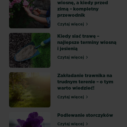
wiosnę, a kiedy przed
nas
zimą – kompletny
właśnie
przewodnik
dla
tych
Czytaj więcej
Kiedy przycinać róże na w
leczniczych
Kiedy siać trawę –
właściwości
najlepsze terminy wiosną
hodują
i jesienią
lawendę
w
Czytaj więcej
Kiedy siać trawę – najlepsz
ogrodzie.
Z
kolei...
Zakładanie trawnika na
trudnym terenie – o tym
warto wiedzieć!
Czytaj więcej
Zakładanie trawnika na tr
Podlewanie storczyków
Czytaj więcej
Podlewanie storczyków