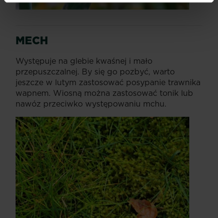
MECH
Występuje na glebie kwaśnej i mało
przepuszczalnej. By się go pozbyć, warto
jeszcze w lutym zastosować posypanie trawnika
wapnem. Wiosną można zastosować tonik lub
nawóz przeciwko występowaniu mchu.