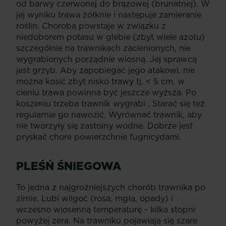
od barwy czerwonej do brązowej (brunatnej). W
jej wyniku trawa żółknie i następuje zamieranie
roślin. Choroba powstaje w związku z
niedoborem potasu w glebie (zbyt wiele azotu)
szczególnie na trawnikach zacienionych, nie
wygrabionych porządnie wiosną. Jej sprawcą
jest grzyb. Aby zapobiegać jego atakowi, nie
można kosić zbyt nisko trawy tj. < 5 cm, w
cieniu trawa powinna być jeszcze wyższa. Po
koszeniu trzeba trawnik wygrabi . Starać się też
regularnie go nawozić. Wyrównać trawnik, aby
nie tworzyły się zastoiny wodne. Dobrze jest
pryskać chore powierzchnie fugnicydami.
PLEŚŃ ŚNIEGOWA
To jedna z najgroźniejszych chorób trawnika po
zimie. Lubi wilgoć (rosa, mgła, opady) i
wczesno wiosenną temperaturę - kilka stopni
powyżej zera. Na trawniku pojawiają się szare