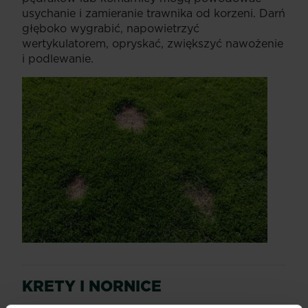
usychanie i zamieranie trawnika od korzeni. Darń
głęboko wygrabić, napowietrzyć
wertykulatorem, opryskać, zwiększyć nawożenie
i podlewanie.
KRETY I NORNICE