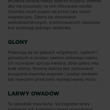
wczesną wiosną należy dobrze oczyścić trawnik,
aby nie pozostały na nim sfilcowane resztki.
Choroba może pojawi się przez cały sezon
wegetacyjny. Zaleca się stosowanie
wieloskładnikowych, zróżnicowanych nawozów
bez przewagi jednego składnika.
GLONY
Pojawiają się na glebach wilgotnych, ciężkich i
gliniastych w postaci ciemno-zielonego nalotu.
Ich rozwojowi sprzyja kwaśna, zbita gleba oraz
brak słońca. Wiosną dobrze jest zastosować
posypanie trawnika wapnem i podlać tonikiem
lub nawozem przeciwko występowaniu mchu.
LARWY OWADÓW
To szkodniki trawników. Szczególnie larwy
pędraków lub komarnicy mogą powodować