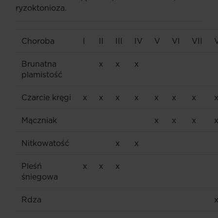
ryzoktonioza.
Choroba
I
II
III
IV
V
VI
VII
V
Brunatna
x
x
x
plamistość
Czarcie kręgi
x
x
x
x
x
x
x
Mączniak
x
x
x
Nitkowatość
x
x
Pleśń
x
x
x
śniegowa
Rdza