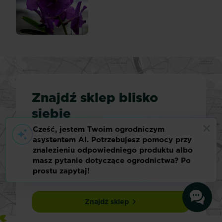
Znajdź sklep blisko
siebie
Szukasz specjalistycznej porady
ogrodniczej? A może po prostu
szukasz konkretnego produktu?
Odwiedź lokalny sklep i uzyskaj
pomoc od personelu.
Znajdź sklep