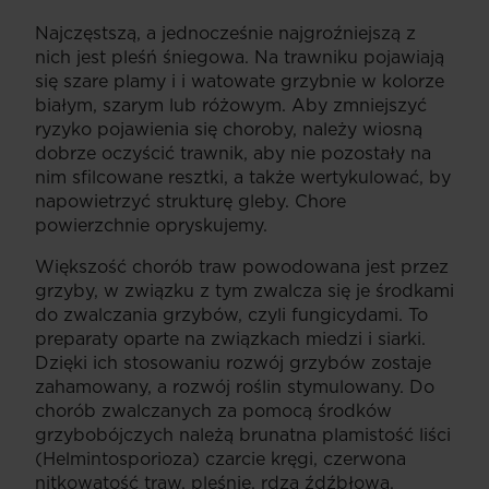
Najczęstszą, a jednocześnie najgroźniejszą z
nich jest pleśń śniegowa. Na trawniku pojawiają
się szare plamy i i watowate grzybnie w kolorze
białym, szarym lub różowym. Aby zmniejszyć
ryzyko pojawienia się choroby, należy wiosną
dobrze oczyścić trawnik, aby nie pozostały na
nim sfilcowane resztki, a także wertykulować, by
napowietrzyć strukturę gleby. Chore
powierzchnie opryskujemy.
Większość chorób traw powodowana jest przez
grzyby, w związku z tym zwalcza się je środkami
do zwalczania grzybów, czyli fungicydami. To
preparaty oparte na związkach miedzi i siarki.
Dzięki ich stosowaniu rozwój grzybów zostaje
zahamowany, a rozwój roślin stymulowany. Do
chorób zwalczanych za pomocą środków
grzybobójczych należą brunatna plamistość liści
(Helmintosporioza) czarcie kręgi, czerwona
nitkowatość traw, pleśnie, rdza źdźbłowa,