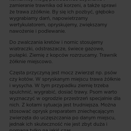
zamieranie trawnika od korzeni, a także sprawi
że trawa zżółknie. By się ich pozbyć, głęboko
wygrabiamy darń, napowietrzamy
wertykulatorem, opryskujemy, zwiększamy
nawożenie i podlewanie.
Do zwalczania kretów i nornic stosujemy
wiatraczki, odstraszacze, świece gazowe,
pułapki. Ziemię z kopców rozrzucamy. Trawnik
żółknie miejscowo.
Częsta przyczyną jest mocz zwierząt np. psów
czy kotów. W spryskanym miejscu trawa żółknie
i wysycha. W tym przypadku ziemię trzeba
spulchnić, wygrabić, dosiać trawy. Psom warto
wyznaczyć w ogrodzie przestrzeń specjalnie dla
nich. Z kotami sytuacja jest trudniejsza. Można
stosować oprysk preparatem zniechęcającym
zwierzęta do uczęszczania po danym miejscu,
jednak ich skuteczność nie jest zbyt duża i
pomaga tylko na jakiś czas.