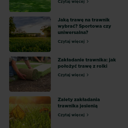
Czytaj więcej
mocno
Jak wyhodować trawnik w 
nasłonecznionym
lub
zacienionym,
Jaką trawę na trawnik
może
wybrać? Sportowa czy
w
uniwersalna?
przyszłości
sprawiać
Czytaj więcej
problemy.
Jaką trawę na trawnik wyb
Aby
tego
uniknąć
Zakładanie trawnika: jak
kluczem
położyć trawę z rolki
jest
odpowiednie...
Czytaj więcej
Zakładanie trawnika: jak po
Zalety zakładania
trawnika jesienią
Czytaj więcej
Zalety zakładania trawnika