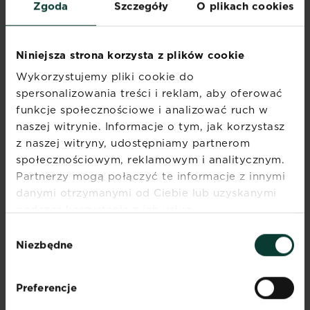
Zgoda
Szczegóły
O plikach cookies
Niniejsza strona korzysta z plików cookie
Wykorzystujemy pliki cookie do
spersonalizowania treści i reklam, aby oferować
funkcje społecznościowe i analizować ruch w
naszej witrynie. Informacje o tym, jak korzystasz
z naszej witryny, udostępniamy partnerom
Pielęgnacja trawnika wiosną
społecznościowym, reklamowym i analitycznym.
Systematyczna, całoroczna pielęgnacja trawnika...
Partnerzy mogą połączyć te informacje z innymi
Czytaj więcej
danymi otrzymanymi od Ciebie lub uzyskanymi
Pielęgnacja trawnika wiosną
podczas korzystania z ich usług.
Wybór
Niezbędne
zgody
Preferencje