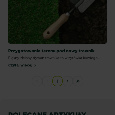
Przygotowanie terenu pod nowy trawnik
Piękny zielony dywan trawnika to wizytówka każdego...
Czytaj więcej
Przygotowanie terenu pod nowy trawnik
PAGINATION
1
First disabled
Previous disabled
››
Last »
POLECANE ARTYKUŁY