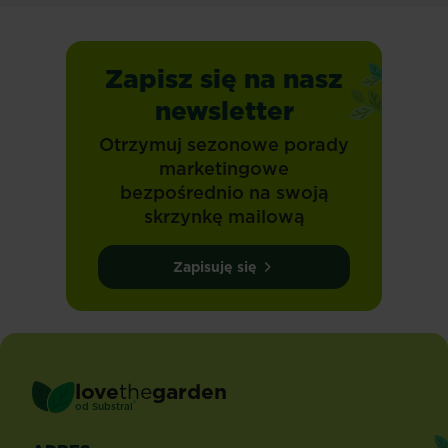
Zapisz się na nasz
newsletter
Otrzymuj sezonowe porady
marketingowe
bezpośrednio na swoją
skrzynkę mailową
Zapisuję się
love
the
garden
®
od
Substral