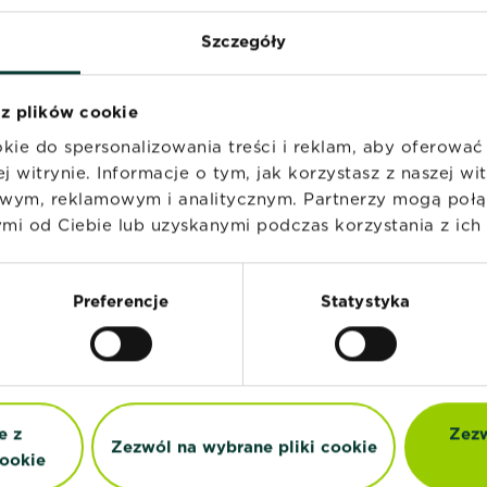
szkodników
Szczegóły
Czytaj więcej
Naturalne zwal
Pielęgnacja roślin
 z plików cookie
domowych
kie do spersonalizowania treści i reklam, aby oferowa
ę
Czytaj więcej
Pielęgnacja ro
j witrynie. Informacje o tym, jak korzystasz z naszej w
wym, reklamowym i analitycznym. Partnerzy mogą połąc
i od Ciebie lub uzyskanymi podczas korzystania z ich 
Preferencje
Statystyka
 W SIERPNIU
e z
Zezw
Zezwól na wybrane pliki cookie
ookie