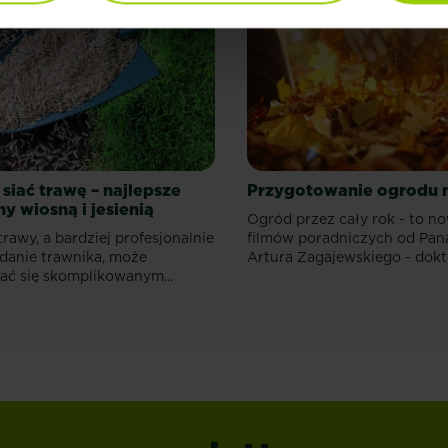
siać trawę – najlepsze
Przygotowanie ogrodu 
y wiosną i jesienią
Ogród przez cały rok - to no
trawy, a bardziej profesjonalnie
filmów poradniczych od Pan
adanie trawnika, może
Artura Zagajewskiego - dokto
ć się skomplikowanym...