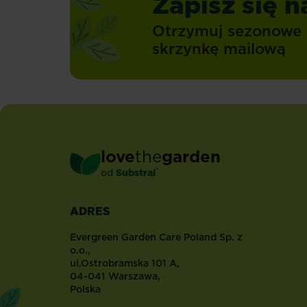
Zapisz się n
Otrzymuj sezonowe 
skrzynkę mailową
love
the
garden
®
od
Substral
ADRES
Evergreen Garden Care Poland Sp. z
o.o.,
ul.Ostrobramska 101 A,
04-041 Warszawa,
Polska