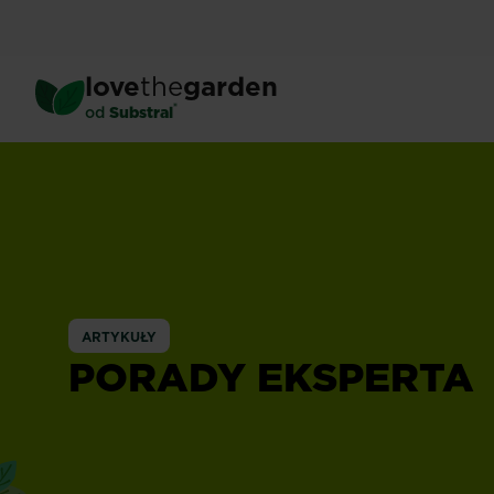
Skip
to
main
love
the
garden
content
®
od
Substral
ARTYKUŁY
PORADY EKSPERTA