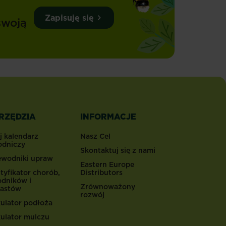
Zapisuję się
swoją
RZĘDZIA
INFORMACJE
j kalendarz
Nasz Cel
odniczy
Skontaktuj się z nami
ewodniki upraw
Eastern Europe
tyfikator chorób,
Distributors
odników i
Zrównoważony
astów
rozwój
kulator podłoża
kulator mulczu