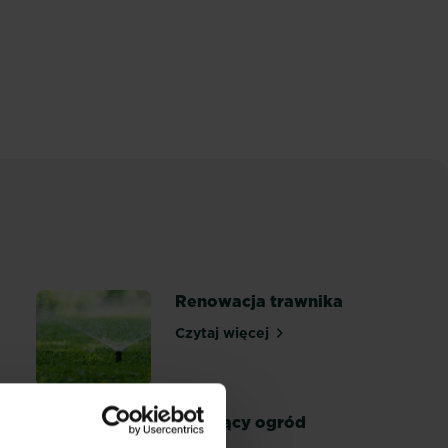
Renowacja trawnika
Czytaj więcej
Renowacja trawnika
ek kwiatowych
Kwitnący ogród