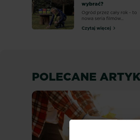
wybrać?
Ogród przez cały rok - to
nowa seria filmów...
Czytaj więcej
Jakie nasiona tra
POLECANE ARTYK