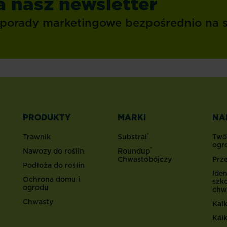
a nasz newsletter
porady marketingowe bezpośrednio na 
PRODUKTY
MARKI
NA
®
Trawnik
Substral
Twó
ogr
®
Nawozy do roślin
Roundup
Chwastobójczy
Prz
Podłoża do roślin
Iden
Ochrona domu i
szk
ogrodu
chw
Chwasty
Kal
Kal