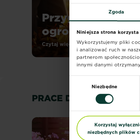
Zgoda
Przygotowanie
ogrodu na zimę
Niniejsza strona korzysta
Wykorzystujemy pliki coo
Ogród
Czytaj więcej
Przygotowanie ogrodu na zim
przez
i analizować ruch w nasze
cały
partnerom społecznościo
rok
innymi danymi otrzymanym
-
to
nowa
Wybór
seria
Niezbędne
zgody
filmów
PRACE DO WYKONANIA
poradniczych
od
Pana
dr
Artura
Korzystaj wyłączni
Zagajewskiego
-
niezbędnych plików c
doktora