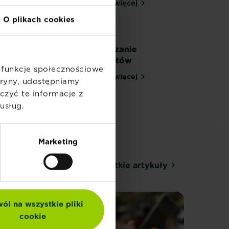
Czytaj więcej
Kwitnący ogród
O plikach cookies
czanie szkodników
Zwalczanie
chwastów
ć funkcje społecznościowe
Czytaj więcej
ślin domowych
Zwalczanie chwastów
itryny, udostępniamy
zyć te informacje z
usług.
Marketing
Odkryj wszystkie artykuły
ól na wszystkie pliki
cookie