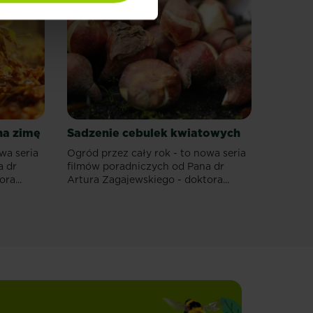
na zimę
Sadzenie cebulek kwiatowych
wa seria
Ogród przez cały rok - to nowa seria
a dr
filmów poradniczych od Pana dr
ra...
Artura Zagajewskiego - doktora...