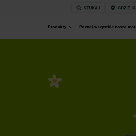
Service
SZUKAJ
GDZIE K
menu
Produkty
Poznaj wszystkie nasze mar
Main navigation