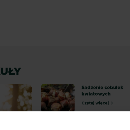
w wybrać?
UŁY
Sadzenie cebulek
kwiatowych
Czytaj więcej
Sadzenie cebul
Naturalne
zwalczanie