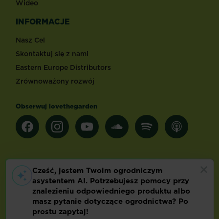
Wideo
INFORMACJE
Nasz Cel
Skontaktuj się z nami
Eastern Europe Distributors
Zrównoważony rozwój
Obserwuj lovethegarden
Inne kraje
Footer
Warunki korzystania
Polityka prywatności
Preferencje dotyczące plików cookie