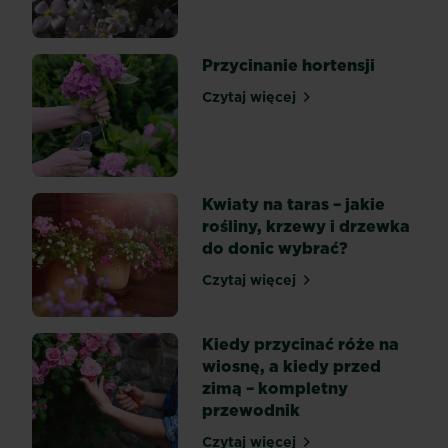
dokładnie
gatunek
storczyka.
Przycinanie hortensji
Niektóre
odmiany
Czytaj więcej
Przycinanie hortensji
tej
rośliny
wymagają
przycinania,
Kwiaty na taras – jakie
a
rośliny, krzewy i drzewka
inne
do donic wybrać?
wcale
tego
Czytaj więcej
Kwiaty na taras – jakie roś
nie
potrzebują...
Kiedy przycinać róże na
wiosnę, a kiedy przed
zimą – kompletny
przewodnik
Czytaj więcej