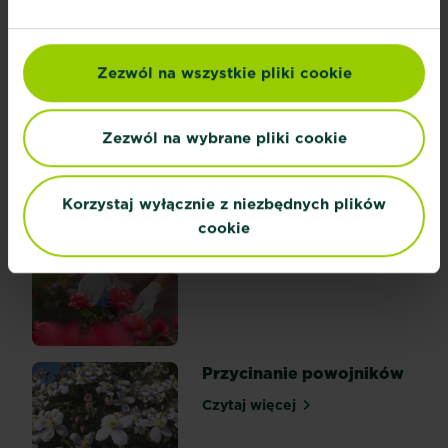
Zezwól na wszystkie pliki cookie
Jak i kiedy przycinać
storczyki?
Zezwól na wybrane pliki cookie
Przycinać
Czytaj więcej
Jak i kiedy przycinać storczyki?
czy
nie
Korzystaj wyłącznie z niezbędnych plików
przycinać?
cookie
Przycinanie róż
-
oto
Czytaj więcej
Przycinanie róż
jest
pytanie!
By
na
nie
Przycinanie powojników
odpowiedzieć,
Czytaj więcej
trzeba
Przycinanie powojników
znać