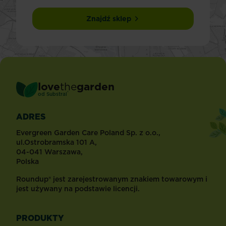
Znajdź sklep
love
the
garden
®
od
Substral
ADRES
Evergreen Garden Care Poland Sp. z o.o.,
ul.Ostrobramska 101 A,
04-041 Warszawa,
Polska
Roundup® jest zarejestrowanym znakiem towarowym i
jest używany na podstawie licencji.
PRODUKTY