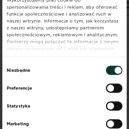
Wykorzystujemy pliki cookie do
®
naturalny do
Osmocote
Gotowe
Mag
spersonalizowania treści i reklam, aby oferować
Owoców
Podłoże
Ow
Uniwersalne
funkcje społecznościowe i analizować ruch w
naszej witrynie. Informacje o tym, jak korzystasz
Znajdź sklep
Znajdź sklep
z naszej witryny, udostępniamy partnerom
społecznościowym, reklamowym i analitycznym.
Partnerzy mogą połączyć te informacje z innymi
danymi otrzymanymi od Ciebie lub uzyskanymi
podczas korzystania z ich usług.
Wybór
Niezbędne
zgody
PORADY I INSPIRACJE
Preferencje
Odkryj wszystkie artykuły
Statystyka
Marketing