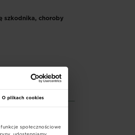
ę szkodnika, choroby
O plikach cookies
ć funkcje społecznościowe
itryny, udostępniamy