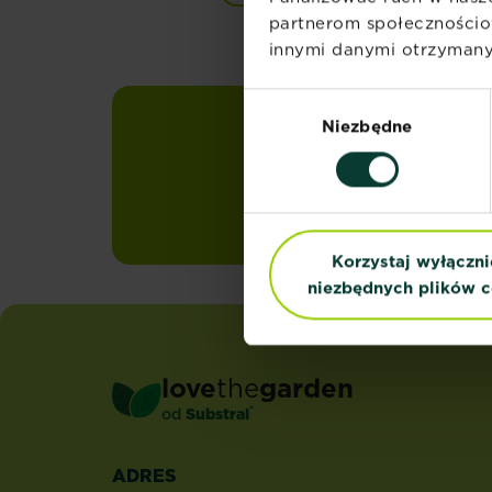
partnerom społecznościo
innymi danymi otrzymanym
Wybór
Niezbędne
zgody
Zapisz się n
Otrzymuj sezonowe 
skrzynkę mailową
Korzystaj wyłączni
niezbędnych plików c
love
the
garden
®
od
Substral
ADRES