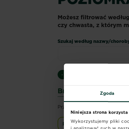
Możesz filtrować wedłu
czy chwasta, z którym m
Szukaj według nazwy/chorob
- Wszystkie -
Choroby
Szko
Brak wyników
Zgoda
Przepraszamy, nie możemy znal
Niniejsza strona korzysta
Wykorzystujemy pliki coo
Przejrzyj wszystkie chorob
i analizować ruch w nasze