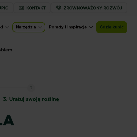
UPIĆ
KONTAKT
ZRÓWNOWAŻONY ROZWÓJ
ki
Narzędzia
Porady i inspiracje
Gdzie kupić
oblem
3
3.
Uratuj swoją roślinę
LA