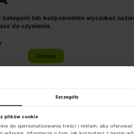
g kategorii lub bezpośrednio wyszukać nazw
asz do czynienia.
y
dniki
Chwasty
Szczegóły
eźć tego, czego szukasz. Spróbuj ponownie.
 z plików cookie
kie do spersonalizowania treści i reklam, aby oferowa
y
j witrynie. Informacje o tym, jak korzystasz z naszej w