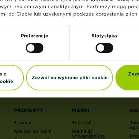
wym, reklamowym i analitycznym. Partnerzy mogą połąc
i od Ciebie lub uzyskanymi podczas korzystania z ich 
Preferencje
Statystyka
a nasz newsletter
porady marketingowe bezpośrednio na 
e z
Zezw
Zezwól na wybrane pliki cookie
ookie
PRODUKTY
MARKI
NA
®
Trawnik
Substral
Twó
ogr
®
Nawozy do roślin
Roundup
Chwastobójczy
Prz