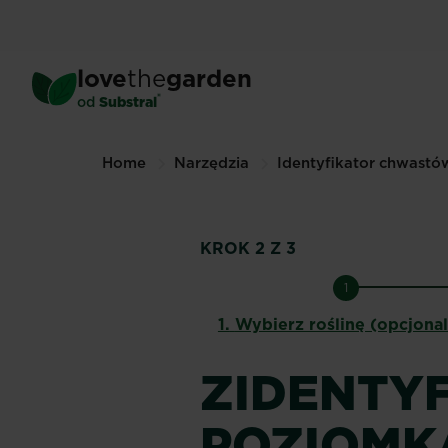
Skip
to
main
love
the
garden
content
®
od
Substral
Home
Narzędzia
Identyfikator chwastó
KROK 2 Z 3
1
1.
Wybierz roślinę (opcjona
ZIDENTYF
POZIOMK