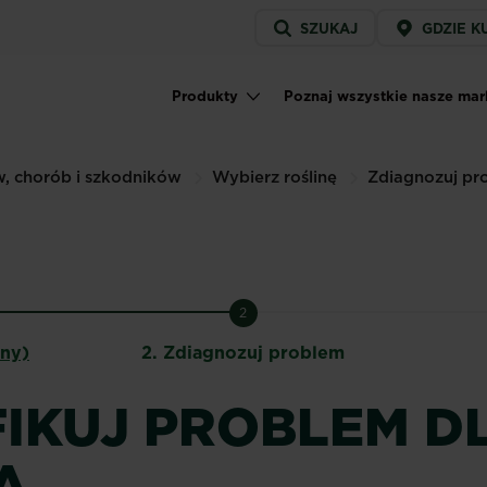
Service
SZUKAJ
GDZIE K
menu
Produkty
Poznaj wszystkie nasze mar
Main navigation
w, chorób i szkodników
Wybierz roślinę
Zdiagnozuj pr
2
lny)
2.
Zdiagnozuj problem
IKUJ PROBLEM D
A