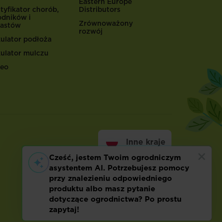
Eastern Europe
tyfikator chorób,
Distributors
odników i
Zrównoważony
astów
rozwój
kulator podłoża
kulator mulczu
eo
Inne kraje