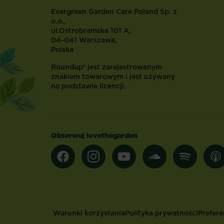
Evergreen Garden Care Poland Sp. z
o.o.,
ul.Ostrobramska 101 A,
04-041 Warszawa,
Polska
Roundup® jest zarejestrowanym
znakiem towarowym i jest używany
na podstawie licencji.
Obserwuj lovethegarden
Footer
Warunki korzystania
Polityka prywatności
Prefere