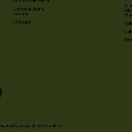
Podłoża do roślin
Iden
Ochrona domu i
szk
ogrodu
chw
Chwasty
Kal
Kal
Wid
ncje dotyczące plików cookie