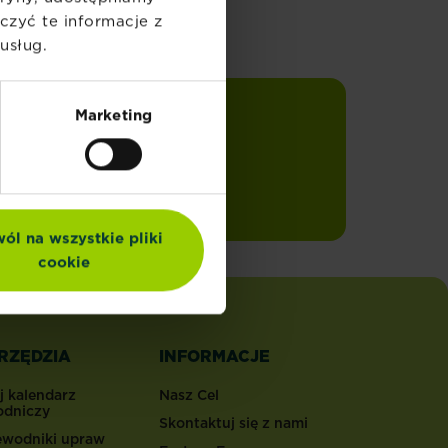
zyć te informacje z
usług.
Marketing
Zapisuję się
swoją
ól na wszystkie pliki
cookie
RZĘDZIA
INFORMACJE
j kalendarz
Nasz Cel
odniczy
Skontaktuj się z nami
ewodniki upraw