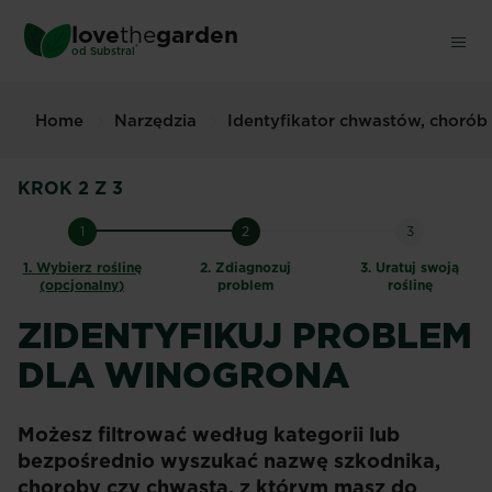
Skip
love
the
garden
to
®
od
Substral
main
content
Home
Narzędzia
Identyfikator chwastów, chorób
KROK 2 Z 3
1
2
3
1.
Wybierz roślinę
2.
Zdiagnozuj
3.
Uratuj swoją
(opcjonalny)
problem
roślinę
ZIDENTYFIKUJ PROBLEM
DLA WINOGRONA
Możesz filtrować według kategorii lub
bezpośrednio wyszukać nazwę szkodnika,
choroby czy chwasta, z którym masz do