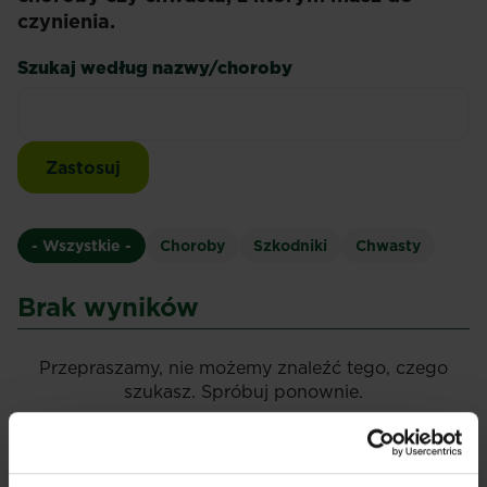
czynienia.
Szukaj według nazwy/choroby
- Wszystkie -
Choroby
Szkodniki
Chwasty
Brak wyników
Przepraszamy, nie możemy znaleźć tego, czego
szukasz. Spróbuj ponownie.
Przejrzyj wszystkie choroby