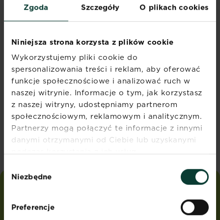
Zgoda
Szczegóły
O plikach cookies
Zapisz się na nasz
Niniejsza strona korzysta z plików cookie
newsletter
Wykorzystujemy pliki cookie do
spersonalizowania treści i reklam, aby oferować
Otrzymuj sezonowe porady
funkcje społecznościowe i analizować ruch w
marketingowe
naszej witrynie. Informacje o tym, jak korzystasz
bezpośrednio na swoją
z naszej witryny, udostępniamy partnerom
skrzynkę mailową
społecznościowym, reklamowym i analitycznym.
Partnerzy mogą połączyć te informacje z innymi
Zapisuję się
danymi otrzymanymi od Ciebie lub uzyskanymi
podczas korzystania z ich usług.
Wybór
Niezbędne
zgody
love
the
garden
®
Preferencje
od
Substral