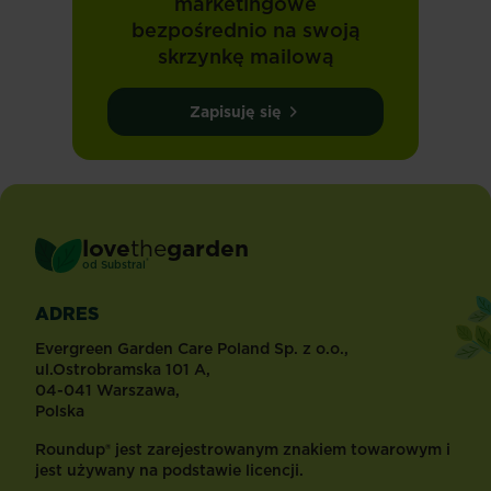
marketingowe
bezpośrednio na swoją
skrzynkę mailową
Zapisuję się
love
the
garden
®
od
Substral
ADRES
Evergreen Garden Care Poland Sp. z o.o.,
ul.Ostrobramska 101 A,
04-041 Warszawa,
Polska
Roundup® jest zarejestrowanym znakiem towarowym i
jest używany na podstawie licencji.