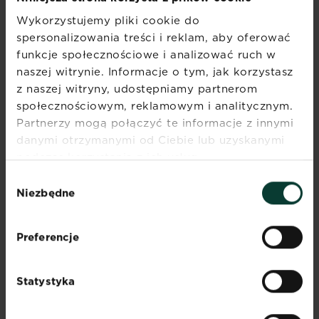
Wykorzystujemy pliki cookie do
spersonalizowania treści i reklam, aby oferować
funkcje społecznościowe i analizować ruch w
naszej witrynie. Informacje o tym, jak korzystasz
z naszej witryny, udostępniamy partnerom
społecznościowym, reklamowym i analitycznym.
Partnerzy mogą połączyć te informacje z innymi
Wyhoduj sam! Bazylia
danymi otrzymanymi od Ciebie lub uzyskanymi
Naucz się z naszym video jak uprawiać własną...
podczas korzystania z ich usług.
Obejrzyj teraz
Wybór
Niezbędne
zgody
Preferencje
Statystyka