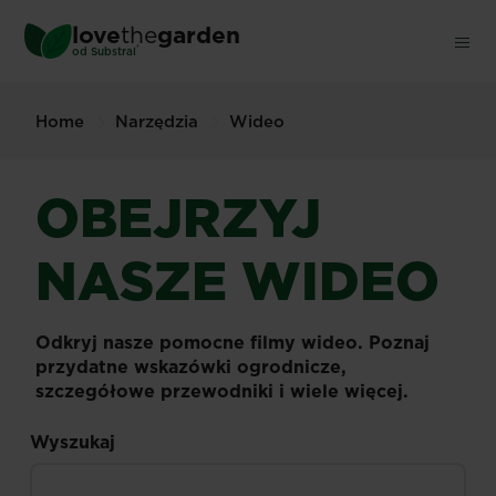
Skip
love
the
garden
to
®
od
Substral
main
content
Home
Narzędzia
Wideo
OBEJRZYJ
NASZE WIDEO
Odkryj nasze pomocne filmy wideo. Poznaj
przydatne wskazówki ogrodnicze,
szczegółowe przewodniki i wiele więcej.
Wyszukaj