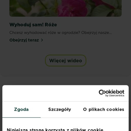
Wyhoduj sam! Róże
Chcesz wyhodować róże w ogrodzie? Obejrzyj nasze...
Obejrzyj teraz
Więcej wideo
KROK PO KROKU
Zgoda
Szczegóły
O plikach cookies
Niniejsza strona korzysta z plików cookie