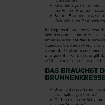
roten Blüten
Kleinblättrige Brunnenkres
der Echten Brunnenkresse,
Braune Brunnenkresse (Nast
Kleinblättriger Brunnenkre
Im Gegensatz zu ihrer Verwandte
sich das ganze Jahr über auf e
anbauen lässt, hat die Brunnenk
Standort. Sie wird schließlich 
genannt. Darüber hinaus kann s
und geerntet werden und gilt dah
erfährst du in den nächsten Abs
DAS BRAUCHST 
BRUNNENKRESS
Brunnenkresse-Samen oder
oder selbst gesammelt)
Gartenteich oder Schlamm
einen Pflanztopf