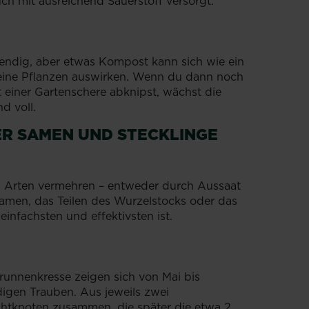
h mit ausreichend Sauerstoff versorgt.
endig, aber etwas Kompost kann sich wie ein
ine Pflanzen auswirken. Wenn du dann noch
t einer Gartenschere abknipst, wächst die
d voll.
R SAMEN UND STECKLINGE
ei Arten vermehren – entweder durch Aussaat
amen, das Teilen des Wurzelstocks oder das
infachsten und effektivsten ist.
Brunnenkresse zeigen sich von Mai bis
igen Trauben. Aus jeweils zwei
chtknoten zusammen, die später die etwa 2