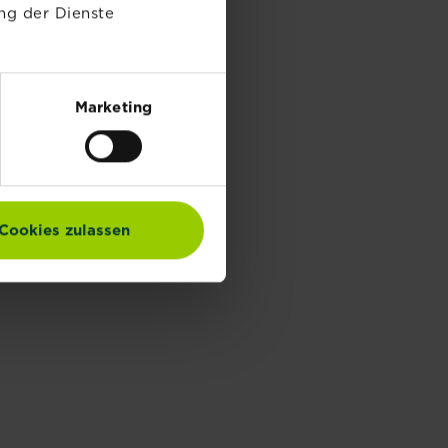
ng der Dienste
Marketing
Cookies zulassen