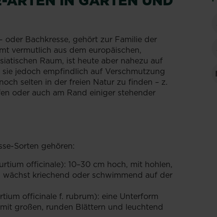
-ARTEN IN GARTEN UND
 oder Bachkresse, gehört zur Familie der
t vermutlich aus dem europäischen,
iatischen Raum, ist heute aber nahezu auf
a sie jedoch empfindlich auf Verschmutzung
r noch selten in der freien Natur zu finden – z.
ufen oder auch am Rand einiger stehender
sse-Sorten gehören:
rtium officinale): 10–30 cm hoch, mit hohlen,
n, wächst kriechend oder schwimmend auf der
ium officinale f. rubrum): eine Unterform
mit großen, runden Blättern und leuchtend