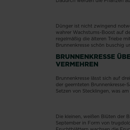
Dadurch werden die Pflanzen auc
Dünger ist nicht zwingend notw
wahrer Wachstums-Boost auf de
regelmäßig die älteren Triebe mi
Brunnenkresse schön buschig un
BRUNNENKRESSE ÜBE
VERMEHREN
Brunnenkresse lässt sich auf dr
der geernteten Brunnenkresse-S
Setzen von Stecklingen, was am e
Die kleinen, weißen Blüten der 
September in Form von trugdold
Fruchtblättern wachsen die Fru