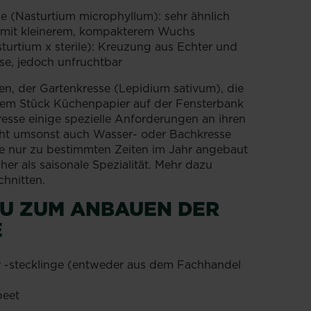
se (Nasturtium microphyllum): sehr ähnlich
 mit kleinerem, kompakterem Wuchs
urtium x sterile): Kreuzung aus Echter und
sse, jedoch unfruchtbar
n, der Gartenkresse (Lepidium sativum), die
inem Stück Küchenpapier auf der Fensterbank
resse einige spezielle Anforderungen an ihren
nicht umsonst auch Wasser- oder Bachkresse
ie nur zu bestimmten Zeiten im Jahr angebaut
er als saisonale Spezialität. Mehr dazu
chnitten.
DU ZUM ANBAUEN DER
E
 -stecklinge (entweder aus dem Fachhandel
beet