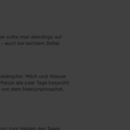
r sollte man allerdings auf
 auch bei leichtem Befall.
z bekämpfen. Milch und Wasser
Pflanze alle paar Tage besprüht
nze von dem Natriumphosphat,
ron) zum Helden des Tages.