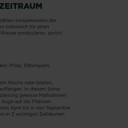
SZEITRAUM
zählen beispielsweise der
 risikoreich für einen
 Wasser produzieren, sprich:
en: Phlox, Rittersporn,
tem Wuchs oder breiten,
 auffangen. In diesem Sinne
tenplanung gewisse Maßnahmen
n Auge auf die Pflanzen
wa April bis in den September
lem in 2 wichtigen Zeiträumen