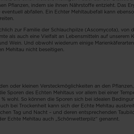
en Pflanzen, indem sie ihnen Nährstoffe entzieht. Das Er
die eventuell abfallen. Ein Echter Mehltaubefall kann ebe
ereiten.
chlich zur Familie der Schlauchpilze (Ascomycota), von
mte als auch eine Vielfalt an Lebensmitteln auf unserem K
r und Wein. Und obwohl wiederum einige Marienkäferarten
den Mehltau nicht beseitigen.
en oder kleinen Versteckmöglichkeiten an den Pflanzen
ie Sporen des Echten Mehltaus vor allem bei einer Temp
70 % wohl. So können die Sporen sich bei idealen Bedin
uch bei Trockenheit kann sich der Echte Mehltau ausbreit
hen Tag und Nacht – und deren entsprechenden Taubild
der Echte Mehltau auch „Schönwetterpilz“ genannt.