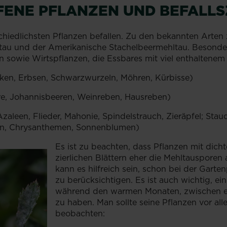
FENE PFLANZEN UND BEFALL
chiedlichsten Pflanzen befallen. Zu den bekannten Arten 
au und der Amerikanische Stachelbeermehltau. Besonders
n sowie Wirtspflanzen, die Essbares mit viel enthaltenem
ken, Erbsen, Schwarzwurzeln, Möhren, Kürbisse)
e, Johannisbeeren, Weinreben, Hausreben)
zaleen, Flieder, Mahonie, Spindelstrauch, Zieräpfel; Staud
ien, Chrysanthemen, Sonnenblumen)
Es ist zu beachten, dass Pflanzen mit dich
zierlichen Blättern eher die Mehltausporen
kann es hilfreich sein, schon bei der Gar
zu berücksichtigen. Es ist auch wichtig, ei
während den warmen Monaten, zwischen et
zu haben. Man sollte seine Pflanzen vor al
beobachten: