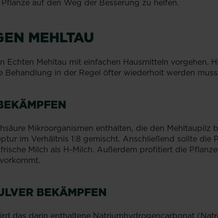
en Pflanze auf den Weg der Besserung zu helfen.
GEN MEHLTAU
 Echten Mehltau mit einfachen Hausmitteln vorgehen. Hie
Behandlung in der Regel öfter wiederholt werden muss –
 BEKÄMPFEN
Milchsäure Mikroorganismen enthalten, die den Mehltaupil
tur im Verhältnis 1:8 gemischt. Anschließend sollte die 
frische Milch als H-Milch. Außerdem profitiert die Pfla
h vorkommt.
ULVER BEKÄMPFEN
ird das darin enthaltene Natriumhydrogencarbonat (Nat