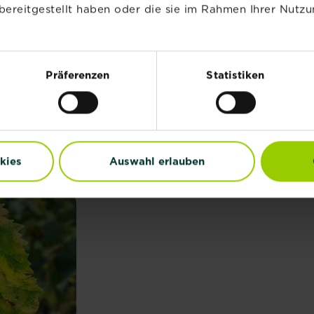
bereitgestellt haben oder die sie im Rahmen Ihrer Nutzu
WISCHEN ECHTEM UND FALSC
Präferenzen
Statistiken
n zwischen dem Echten und dem Falschen Mehltau unters
en
, aber auch auf Reben, Salat oder sonstiges sind:
auf der Unterseite der Blätter zu sehen
ag lässt sich schwer abwischen
kies
Auswahl erlauben
braune Flecken auf der Oberseite auf