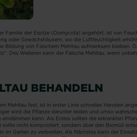
r Familie der Eipilze (Oomycota) angehört, ist von Feuch
ung oder Gewächshäusern, wo die Luftfeuchtigkeit erhöht
ie Bildung von Falschem Mehltau aufmerksam bleiben. 
ilz“. Des Weiteren kann der Falsche Mehltau, wenn unbe
LTAU BEHANDELN
em Mehltau fest, ist in erster Linie schnelles Handeln ang
ger wird die Pflanze darunter leiden und umso wahrschein
 eindämmen kann. Als Erstes sollten die erkrankten Pflan
l sollte nicht kompostiert, sondern über den Biomüll ent
in im Garten zu verbreiten. Als Nächstes kann der Einsat