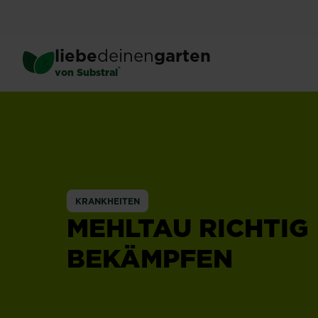
Skip
to
main
liebe
deinen
garten
content
®
von Substral
KRANKHEITEN
MEHLTAU RICHTIG
BEKÄMPFEN