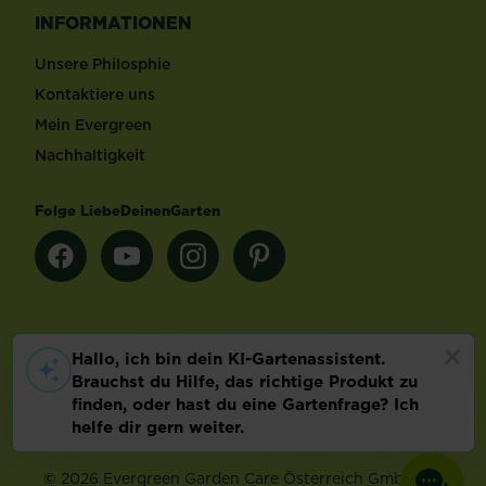
INFORMATIONEN
Unsere Philosphie
Kontaktiere uns
Mein Evergreen
Nachhaltigkeit
Folge LiebeDeinenGarten
Länderauswahl
Footer
Impressum & AGB
Datenschutz
Cookie-Einstellungen
©
2026 Evergreen Garden Care Österreich GmbH