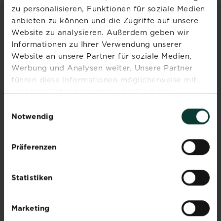
zu personalisieren, Funktionen für soziale Medien
anbieten zu können und die Zugriffe auf unsere
INSPIRATION & RATGEBER
Website zu analysieren. Außerdem geben wir
Informationen zu Ihrer Verwendung unserer
Alle Artikel entdecken
Website an unsere Partner für soziale Medien,
Werbung und Analysen weiter. Unsere Partner
führen diese Informationen möglicherweise mit
weiteren Daten zusammen, die Sie ihnen
bereitgestellt haben oder die sie im Rahmen Ihrer
Einwilligungsauswahl
Nutzung der Dienste gesammelt haben.
Notwendig
Zeolith: Wasser- und
Präferenzen
Nährstoffspeicher
natürlichen Ursprungs
Statistiken
Unserere
Mehr lesen
über Zeolith: Wasser- und Nährstoffspeic
Spezialdünger
unter
Marketing
SUBSTRAL®