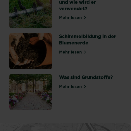
und wie wird er
ähnliche...
verwendet?
Mehr lesen
über Was ist ein Vertikutie
Schimmelbildung in der
Blumenerde
Mehr lesen
über Schimmelbildung in d
Was sind Grundstoffe?
Mehr lesen
über Was sind Grundstoffe?