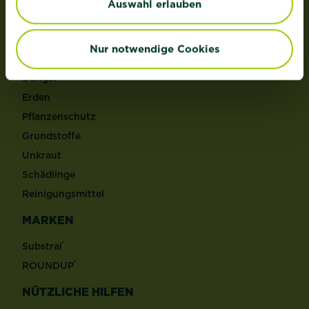
Auswahl erlauben
PRODUKTE
Nur notwendige Cookies
Rasen
Dünger
Erden
Pflanzenschutz
Grundstoffe
Unkraut
Schädlinge
Reinigungsmittel
MARKEN
®
Substral
®
ROUNDUP
NÜTZLICHE HILFEN