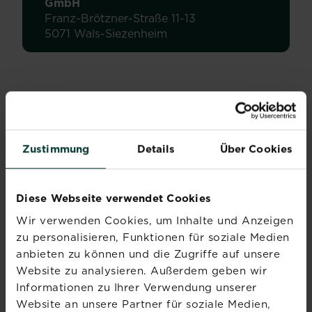
GmbH
Franz-Brötzner-Straße 11-13
5071 Wals-Siezenheim
Abonniere jetzt
Zustimmung
Details
Über Cookies
den Liebe deinen
Garten Newsletter
Diese Webseite verwendet Cookies
Melde dich jetzt zu unserem
Wir verwenden Cookies, um Inhalte und Anzeigen
Newsletter an und erhalte
zu personalisieren, Funktionen für soziale Medien
Inspiration, Tipps und
anbieten zu können und die Zugriffe auf unsere
Ratschläge von unseren
Website zu analysieren. Außerdem geben wir
Experten.
Informationen zu Ihrer Verwendung unserer
Website an unsere Partner für soziale Medien,