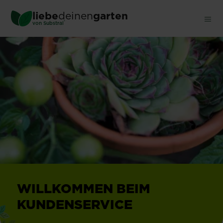
Skip
liebe
deinen
garten
to
®
von Substral
main
content
WILLKOMMEN BEIM
KUNDENSERVICE