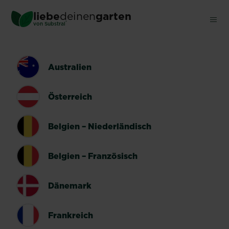
Skip
liebe
deinen
garten
to
®
von Substral
main
content
LÄNDERUMSCHALTER
Australien
Österreich
Belgien – Niederländisch
Belgien – Französisch
Dänemark
Frankreich