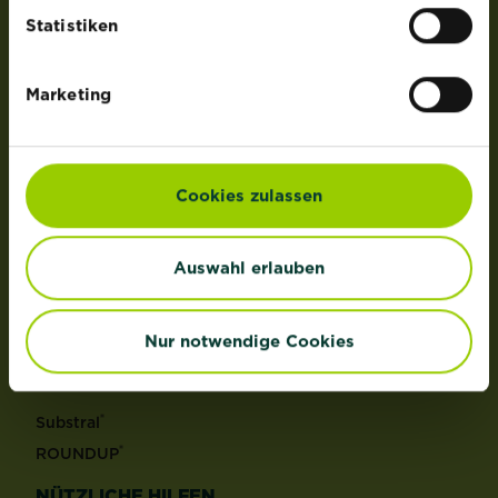
der Lizenz von OMS Investments, Inc.
Statistiken
PRODUKTE
Marketing
Rasen
Dünger
Erden
Cookies zulassen
Pflanzenschutz
Grundstoffe
Auswahl erlauben
Unkraut
Schädlinge
Reinigungsmittel
Nur notwendige Cookies
MARKEN
®
Substral
®
ROUNDUP
NÜTZLICHE HILFEN