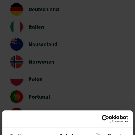
Deutschland
Italien
Neuseeland
Norwegen
Polen
Portugal
Spanien
Schweden