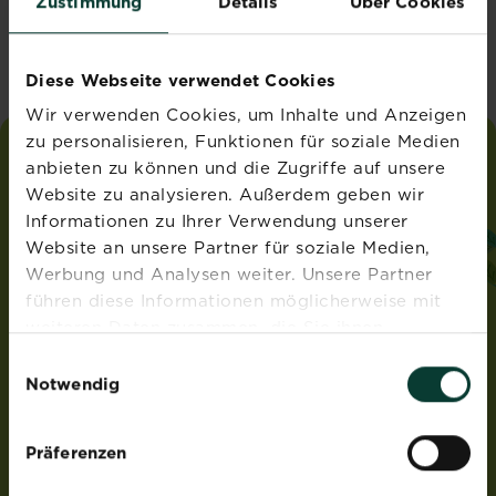
Zustimmung
Details
Über Cookies
Vereinigtes Königreich
Diese Webseite verwendet Cookies
Wir verwenden Cookies, um Inhalte und Anzeigen
zu personalisieren, Funktionen für soziale Medien
anbieten zu können und die Zugriffe auf unsere
liebe
deinen
garten
Website zu analysieren. Außerdem geben wir
®
von Substral
Informationen zu Ihrer Verwendung unserer
ADRESSE
Website an unsere Partner für soziale Medien,
Werbung und Analysen weiter. Unsere Partner
Evergreen Garden Care Österreich GmbH
führen diese Informationen möglicherweise mit
Franz-Brötzner-Straße 11-13
5071 Wals-Siezenheim
weiteren Daten zusammen, die Sie ihnen
Österreich
bereitgestellt haben oder die sie im Rahmen Ihrer
Einwilligungsauswahl
Nutzung der Dienste gesammelt haben.
Notwendig
ROUNDUP® und Osmocote® sind eingetragene Marken
und werden unter Lizenz verwendet.
Weedex®, Tomcat®, Magisches Rasen-Pflaster®,
Präferenzen
EasyGreen®, EvenGreen® und HandyGreen® sind Marken
von OMS Investments, Inc und werden benutzt unter