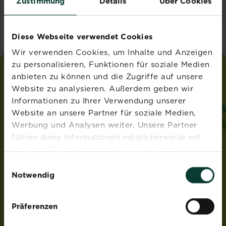
Zustimmung
Details
Über Cookies
Vereinigtes Königreich
Diese Webseite verwendet Cookies
Wir verwenden Cookies, um Inhalte und Anzeigen
zu personalisieren, Funktionen für soziale Medien
anbieten zu können und die Zugriffe auf unsere
liebe
deinen
garten
Website zu analysieren. Außerdem geben wir
®
von Substral
Informationen zu Ihrer Verwendung unserer
ADRESSE
Website an unsere Partner für soziale Medien,
Werbung und Analysen weiter. Unsere Partner
Evergreen Garden Care Österreich GmbH
führen diese Informationen möglicherweise mit
Franz-Brötzner-Straße 11-13
5071 Wals-Siezenheim
weiteren Daten zusammen, die Sie ihnen
Österreich
bereitgestellt haben oder die sie im Rahmen Ihrer
Einwilligungsauswahl
Nutzung der Dienste gesammelt haben.
Notwendig
ROUNDUP® und Osmocote® sind eingetragene Marken
und werden unter Lizenz verwendet.
Weedex®, Tomcat®, Magisches Rasen-Pflaster®,
Präferenzen
EasyGreen®, EvenGreen® und HandyGreen® sind Marken
von OMS Investments, Inc und werden benutzt unter