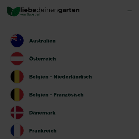
Skip
liebe
deinen
garten
to
®
von Substral
main
content
LÄNDERUMSCHALTER
Australien
Österreich
Belgien – Niederländisch
Belgien – Französisch
Dänemark
Frankreich