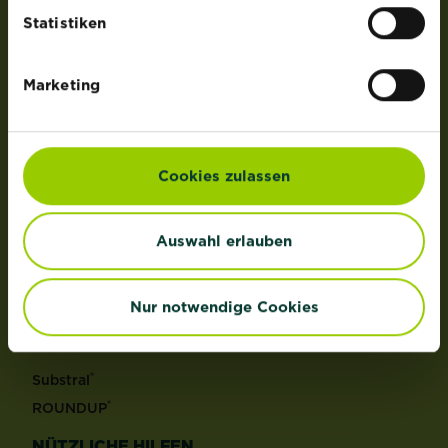
der Lizenz von OMS Investments, Inc.
Statistiken
PRODUKTE
Marketing
Rasen
Dünger
Erden
Cookies zulassen
Pflanzenschutz
Grundstoffe
Auswahl erlauben
Unkraut
Schädlinge
Reinigungsmittel
Nur notwendige Cookies
MARKEN
®
Substral
®
ROUNDUP
NÜTZLICHE HILFEN