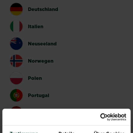
Deutschland
Italien
Neuseeland
Norwegen
Polen
Portugal
Spanien
Schweden