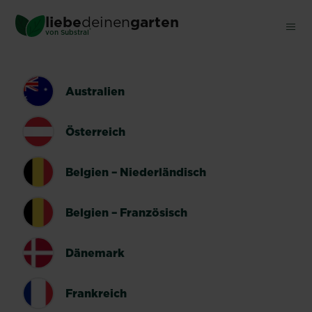
Skip
liebe
deinen
garten
to
®
von Substral
main
content
LÄNDERUMSCHALTER
Australien
Österreich
Belgien – Niederländisch
Belgien – Französisch
Dänemark
Frankreich