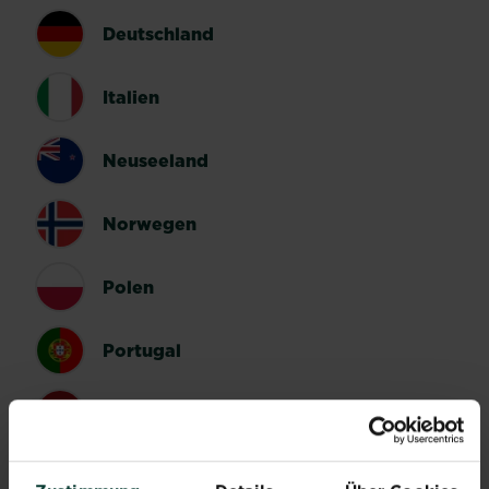
Deutschland
Italien
Neuseeland
Norwegen
Polen
Portugal
Spanien
Schweden