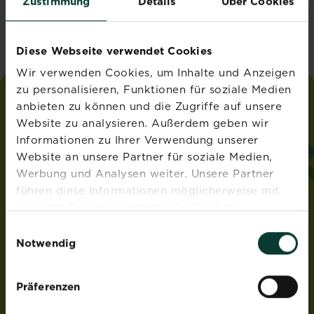
Zustimmung
Details
Über Cookies
Vereinigtes Königreich
Diese Webseite verwendet Cookies
Wir verwenden Cookies, um Inhalte und Anzeigen
zu personalisieren, Funktionen für soziale Medien
anbieten zu können und die Zugriffe auf unsere
liebe
deinen
garten
Website zu analysieren. Außerdem geben wir
®
von Substral
Informationen zu Ihrer Verwendung unserer
ADRESSE
Website an unsere Partner für soziale Medien,
Werbung und Analysen weiter. Unsere Partner
Evergreen Garden Care Österreich GmbH
führen diese Informationen möglicherweise mit
Franz-Brötzner-Straße 11-13
5071 Wals-Siezenheim
weiteren Daten zusammen, die Sie ihnen
Österreich
bereitgestellt haben oder die sie im Rahmen Ihrer
Einwilligungsauswahl
Nutzung der Dienste gesammelt haben.
Notwendig
ROUNDUP® und Osmocote® sind eingetragene Marken
und werden unter Lizenz verwendet.
Weedex®, Tomcat®, Magisches Rasen-Pflaster®,
Präferenzen
EasyGreen®, EvenGreen® und HandyGreen® sind Marken
von OMS Investments, Inc und werden benutzt unter