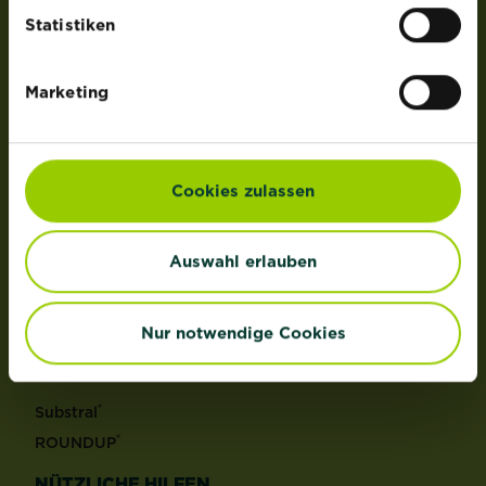
der Lizenz von OMS Investments, Inc.
Statistiken
PRODUKTE
Marketing
Rasen
Dünger
Erden
Cookies zulassen
Pflanzenschutz
Grundstoffe
Auswahl erlauben
Unkraut
Schädlinge
Reinigungsmittel
Nur notwendige Cookies
MARKEN
®
Substral
®
ROUNDUP
NÜTZLICHE HILFEN