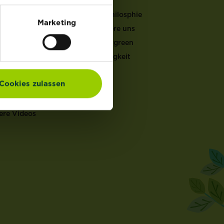
LFEN
Unsere Philosphie
Marketing
Kontaktiere uns
er Gartenkalender
Mein Evergreen
ucht & Pflege
Nachhaltigkeit
ten Doktor
en Rechner
Cookies zulassen
ch Rechner
en Coach
ere Videos