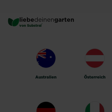
Skip
to
main
liebe
deinen
garten
content
®
von Substral
LÄNDERUMSC
Australien
Österreich