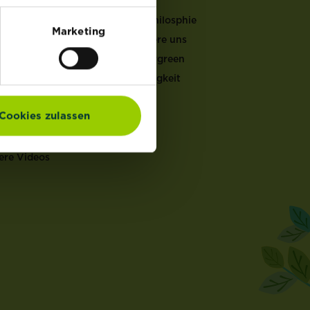
LFEN
Unsere Philosphie
Marketing
Kontaktiere uns
er Gartenkalender
Mein Evergreen
ucht & Pflege
Nachhaltigkeit
ten Doktor
en Rechner
Cookies zulassen
ch Rechner
en Coach
ere Videos