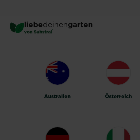
Skip
to
main
liebe
deinen
garten
content
®
von Substral
LÄNDERUMSC
Australien
Österreich