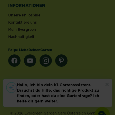
INFORMATIONEN
Unsere Philosphie
Kontaktiere uns
Mein Evergreen
Nachhaltigkeit
Folge LiebeDeinenGarten
Länderauswahl
Footer
Impressum & AGB
Datenschutz
Cookie-Einstellungen
©
2026 Evergreen Garden Care Österreich GmbH