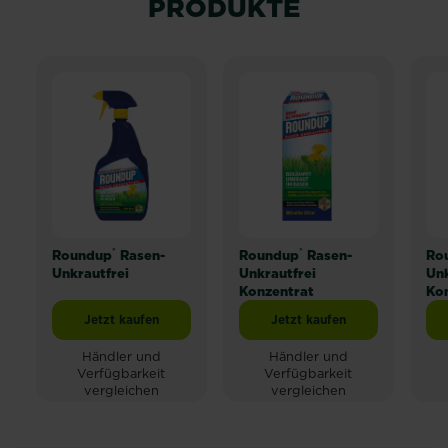
PRODUKTE
®
®
Roundup
Rasen-
Roundup
Rasen-
Ro
Unkrautfrei
Unkrautfrei
Unk
Konzentrat
Kon
Jetzt kaufen
Jetzt kaufen
Roundup® Rasen-Unkrautfrei
Roundup® Rasen-Unkrau
Händler und
Händler und
Verfügbarkeit
Verfügbarkeit
vergleichen
vergleichen