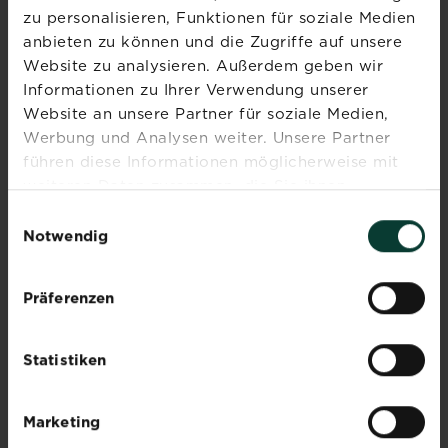
Hutpilze im Rasen
Gelegenheit,
zu personalisieren, Funktionen für soziale Medien
noch
anbieten zu können und die Zugriffe auf unsere
Mehr lesen
über Hutpilze im Rasen
Staudenbeete
Website zu analysieren. Außerdem geben wir
zu
Informationen zu Ihrer Verwendung unserer
gestalten,
Website an unsere Partner für soziale Medien,
Hecken
Werbung und Analysen weiter. Unsere Partner
und
Die richtige Rasenpflege
führen diese Informationen möglicherweise mit
Bäume
im Herbst
weiteren Daten zusammen, die Sie ihnen
zu
Mehr lesen
bereitgestellt haben oder die sie im Rahmen Ihrer
pflanzen,
über Die richtige Rasenpfle
Einwilligungsauswahl
Nutzung der Dienste gesammelt haben.
damit
Notwendig
der
Garten
Herbstliche
Präferenzen
im
Kübelbepflanzung
nächsten
Frühjahr
Mehr lesen
über Herbstliche Kübelbep
Statistiken
in
seiner
vollen
Marketing
Naturrasen anlegen und
Pracht