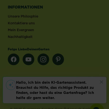
INFORMATIONEN
Unsere Philosphie
Kontaktiere uns
Mein Evergreen
Nachhaltigkeit
Folge LiebeDeinenGarten
Länderauswahl
Footer
Impressum & AGB
Datenschutz
Cookie-Einstellungen