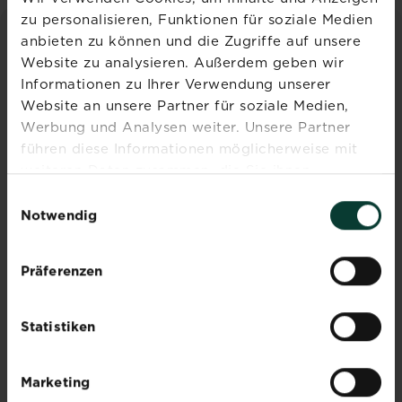
zu personalisieren, Funktionen für soziale Medien
anbieten zu können und die Zugriffe auf unsere
INSPIRATION & RATGEBER
Website zu analysieren. Außerdem geben wir
Informationen zu Ihrer Verwendung unserer
Alle Artikel entdecken
Website an unsere Partner für soziale Medien,
Werbung und Analysen weiter. Unsere Partner
führen diese Informationen möglicherweise mit
weiteren Daten zusammen, die Sie ihnen
bereitgestellt haben oder die sie im Rahmen Ihrer
Einwilligungsauswahl
Nutzung der Dienste gesammelt haben.
Notwendig
Käfer- und
Präferenzen
Schmetterlingslarve an
Bäumen & Sträuchern
Statistiken
Beschreibung
Mehr lesen
über Käfer- und Schmetterlingslarve an 
An
Marketing
heimischen