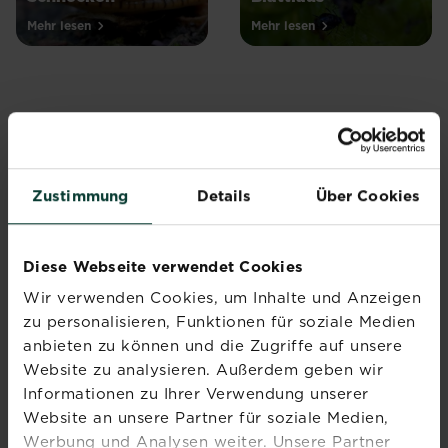
Mehr lesen
Mehr lesen
Abonniere jetzt
Zustimmung
Details
Über Cookies
den Liebe deinen
Garten Newsletter
Diese Webseite verwendet Cookies
Melde dich jetzt zu unserem
Wir verwenden Cookies, um Inhalte und Anzeigen
Newsletter an und erhalte
zu personalisieren, Funktionen für soziale Medien
Inspiration, Tipps und
anbieten zu können und die Zugriffe auf unsere
Ratschläge von unseren
Website zu analysieren. Außerdem geben wir
Experten.
Informationen zu Ihrer Verwendung unserer
Website an unsere Partner für soziale Medien,
Jetzt anmelden
Werbung und Analysen weiter. Unsere Partner