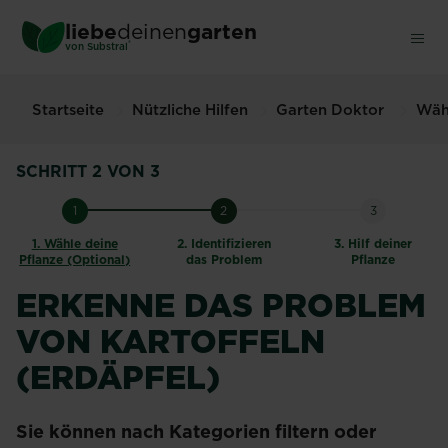
Skip
liebe
deinen
garten
to
®
von Substral
main
content
Startseite
Nützliche Hilfen
Garten Doktor
Wähl
SCHRITT 2 VON 3
1
2
3
1.
Wähle deine
2.
Identifizieren
3.
Hilf deiner
Pflanze (Optional)
das Problem
Pflanze
ERKENNE DAS PROBLEM
VON KARTOFFELN
(ERDÄPFEL)
Sie können nach Kategorien filtern oder