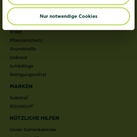
PRODUKTE
Rasen
Nur notwendige Cookies
Dünger
Erden
Pflanzenschutz
Grundstoffe
Unkraut
Schädlinge
Reinigungsmittel
MARKEN
®
Substral
®
ROUNDUP
NÜTZLICHE HILFEN
Unser Gartenkalender