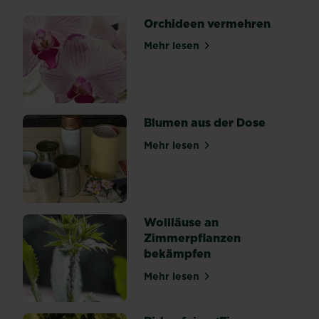
die
Orchideen vermehren
beliebteste
Zimmerpflanze
Mehr lesen
über Orchideen vermehren
ist,
solltest
du
diese
auch
Blumen aus der Dose
regelmäßig
Mehr lesen
schneiden
über Blumen aus der Dose
und
umtopfen.
Denn
es
Wollläuse an
ist
Zimmerpflanzen
nicht
bekämpfen
nur
wichtig
Mehr lesen
über Wollläuse an Zimmerp
den
Wurzeln