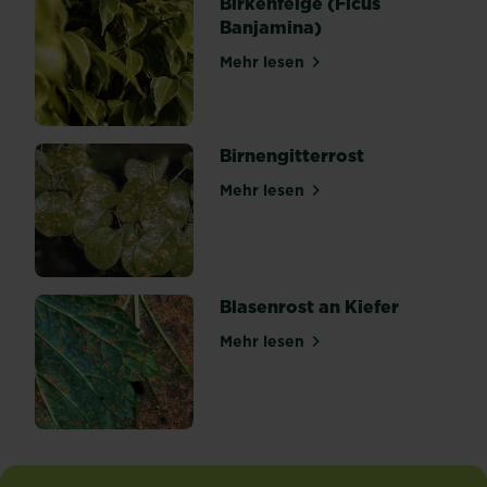
Birkenfeige (Ficus
genügend
Banjamina)
Raum
zu
Mehr lesen
über Birkenfeige (Ficus Ban
geben,
sondern
auch
die...
Birnengitterrost
Mehr lesen
über Birnengitterrost
Blasenrost an Kiefer
Mehr lesen
über Blasenrost an Kiefer