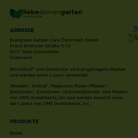
liebe
deinen
garten
®
von Substral
ADRESSE
Evergreen Garden Care Österreich GmbH
Franz-Brötzner-Straße 11-13
5071 Wals-Siezenheim
Österreich
ROUNDUP® und Osmocote® sind eingetragene Marken
und werden unter Lizenz verwendet.
Weedex®, Tomcat®, Magisches Rasen-Pflaster®,
EasyGreen®, EvenGreen® und HandyGreen® sind Marken
von OMS Investments, Inc und werden benutzt unter
der Lizenz von OMS Investments, Inc.
PRODUKTE
Rasen