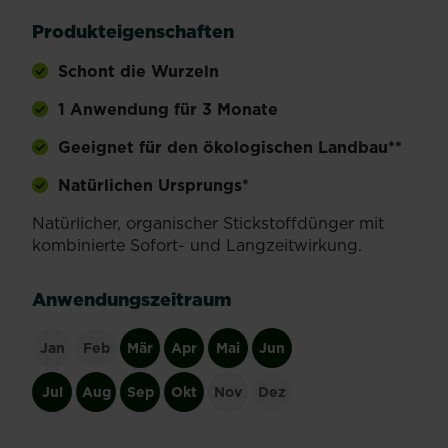
Produkteigenschaften
Schont die Wurzeln
1 Anwendung für 3 Monate
Geeignet für den ökologischen Landbau**
Natürlichen Ursprungs*
Natürlicher, organischer Stickstoffdünger mit
kombinierte Sofort- und Langzeitwirkung.
Anwendungszeitraum
Jan
Feb
Mär
Apr
Mai
Jun
Jul
Aug
Sep
Okt
Nov
Dez