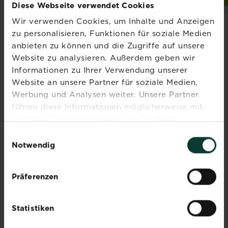
Diese Webseite verwendet Cookies
Wir verwenden Cookies, um Inhalte und Anzeigen
zu personalisieren, Funktionen für soziale Medien
anbieten zu können und die Zugriffe auf unsere
Website zu analysieren. Außerdem geben wir
Abonniere jetzt
Informationen zu Ihrer Verwendung unserer
Website an unsere Partner für soziale Medien,
den Liebe deinen
Werbung und Analysen weiter. Unsere Partner
Garten Newsletter
führen diese Informationen möglicherweise mit
weiteren Daten zusammen, die Sie ihnen
Melde dich jetzt zu unserem
bereitgestellt haben oder die sie im Rahmen Ihrer
Newsletter an und erhalte
Einwilligungsauswahl
Nutzung der Dienste gesammelt haben.
Notwendig
Inspiration, Tipps und
Ratschläge von unseren
Experten.
Präferenzen
Jetzt anmelden
Statistiken