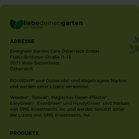
liebe
deinen
garten
®
von Substral
ADRESSE
Evergreen Garden Care Österreich GmbH
Franz-Brötzner-Straße 11-13
5071 Wals-Siezenheim
Österreich
ROUNDUP® und Osmocote® sind eingetragene Marken
und werden unter Lizenz verwendet.
Weedex®, Tomcat®, Magisches Rasen-Pflaster®,
EasyGreen®, EvenGreen® und HandyGreen® sind Marken
von OMS Investments, Inc und werden benutzt unter
der Lizenz von OMS Investments, Inc.
PRODUKTE