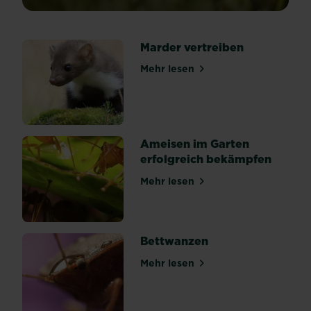
können
aufgrund
ihrer
Marder vertreiben
Fraß-
und
Mehr lesen
über Marder vertreiben
Grabtätigkeit
erhebliche
Schäden
im
Garten
Ameisen im Garten
anrichten.
erfolgreich bekämpfen
Merkmale
Mehr lesen
Aus
über Ameisen im Garten er
der
großen
Familie
Bettwanzen
der
Wühlmäuse,
Mehr lesen
über Bettwanzen
die
mehr
als