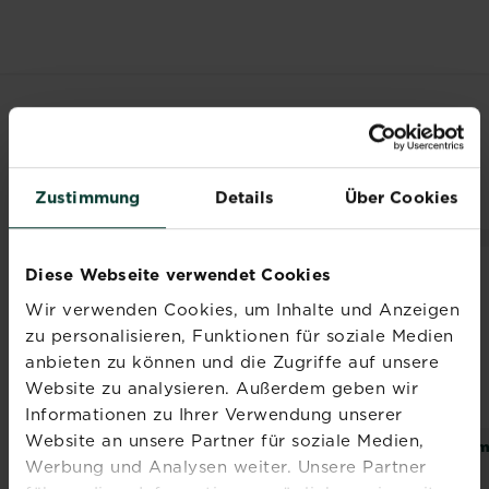
VERWANDTE
PRODUKTE
Zustimmung
Details
Über Cookies
Diese Webseite verwendet Cookies
Wir verwenden Cookies, um Inhalte und Anzeigen
zu personalisieren, Funktionen für soziale Medien
anbieten zu können und die Zugriffe auf unsere
Website zu analysieren. Außerdem geben wir
Informationen zu Ihrer Verwendung unserer
Website an unsere Partner für soziale Medien,
®
®
®
SUBSTRAL
Celaflor
SUBSTRAL
Ame
Werbung und Analysen weiter. Unsere Partner
Ratten-
Wühlmaus-Falle
Köderstation
Ultra Power