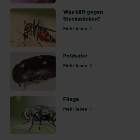
150
Was hilft gegen
Arten
Stechmücken?
umfasst,
tritt
Mehr lesen
über Was hilft gegen Stec
bei
uns
vor
allem...
Pelzkäfer
Mehr lesen
über Pelzkäfer
Fliege
Mehr lesen
über Fliege