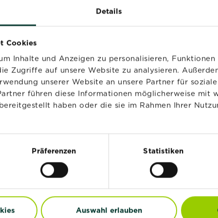
Details
NEUES DESIGN
NEU
t Cookies
m Inhalte und Anzeigen zu personalisieren, Funktionen 
ie Zugriffe auf unsere Website zu analysieren. Außerd
erwendung unserer Website an unsere Partner für sozia
Partner führen diese Informationen möglicherweise mit 
bereitgestellt haben oder die sie im Rahmen Ihrer Nutzu
®
®
®
STRAL
Langzeit
Substral
Naturen
otdünger für
Langzeitdünger
Präferenzen
Statistiken
dodendren &
Koniferen, Hecken und
tensien
Sträucher 1,2 kg
Jetzt kaufen
Jetzt kaufen
dünger für Buchs & Hecken
SUBSTRAL® Langzeit Depotdünger für Rhodo
Substral®
ändler und Verfügbarkeit
Händler und Verfügbarke
kies
Auswahl erlauben
vergleichen
vergleichen