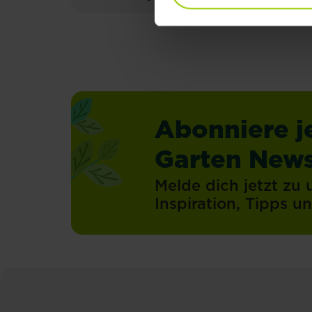
Abonniere j
Garten News
Melde dich jetzt zu
Inspiration, Tipps 