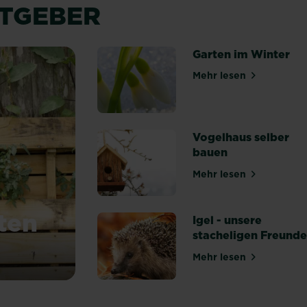
ATGEBER
Garten im Winter
Mehr lesen
über Garten im 
Vogelhaus selber
bauen
Mehr lesen
über Vogelhaus 
ten
Igel - unsere
stacheligen Freund
Mehr lesen
über Igel - unse