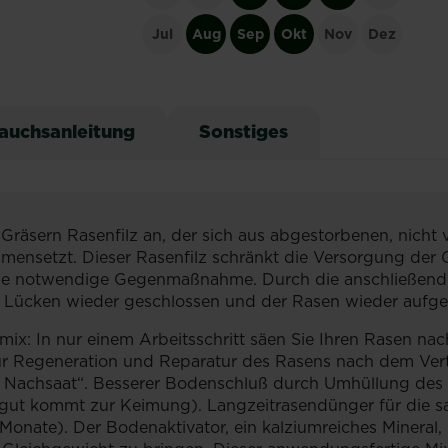
Jul
Aug
Sep
Okt
Nov
Dez
auchsanleitung
Sonstiges
Gräsern Rasenfilz an, der sich aus abgestorbenen, nicht 
ensetzt. Dieser Rasenfilz schränkt die Versorgung der 
ist die notwendige Gegenmaßnahme. Durch die anschlie
 Lücken wieder geschlossen und der Rasen wieder aufgef
mix: In nur einem Arbeitsschritt säen Sie Ihren Rasen na
für Regeneration und Reparatur des Rasens nach dem Vert
achsaat“. Besserer Bodenschluß durch Umhüllung des S
atgut kommt zur Keimung). Langzeitrasendünger für die 
nate). Der Bodenaktivator, ein kalziumreiches Mineral, 