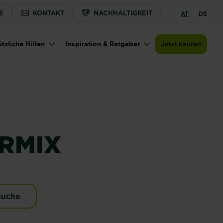
E
KONTAKT
NACHHALTIGKEIT
AT
DE
Jetzt kaufen
Zur Händlersuche
SUBSTRAL® Vertikutiermix
tzliche Hilfen
Inspiration & Ratgeber
Jetzt kaufen
ERMIX
ermix
suche