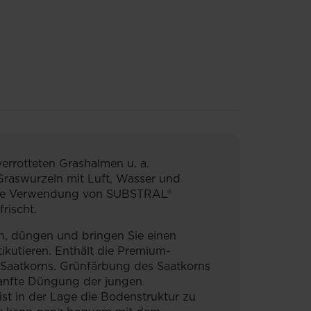
verrotteten Grashalmen u. a.
Graswurzeln mit Luft, Wasser und
ßende Verwendung von SUBSTRAL®
rischt.
ch, düngen und bringen Sie einen
ikutieren. Enthält die Premium-
aatkorns. Grünfärbung des Saatkorns
sanfte Düngung der jungen
ist in der Lage die Bodenstruktur zu