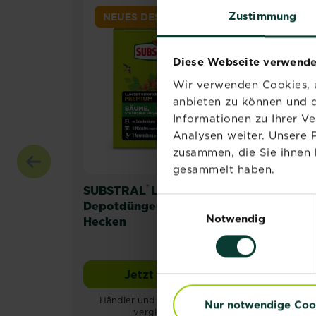
Zustimmung
NEUES DESIGN
Diese Webseite verwende
Wir verwenden Cookies, u
anbieten zu können und d
Informationen zu Ihrer V
Analysen weiter. Unsere 
zusammen, die Sie ihnen 
gesammelt haben.
®
SUBSTRAL
Langzeit
SUB
Einwilligungsauswahl
Depotdünger für Buchs &
Dep
Notwendig
Hecken
Rho
Hor
Jetzt kaufen
SUBSTRAL® Langzeit Depot
Händler und Verfügbarkeit
H
Nur notwendige Coo
vergleichen