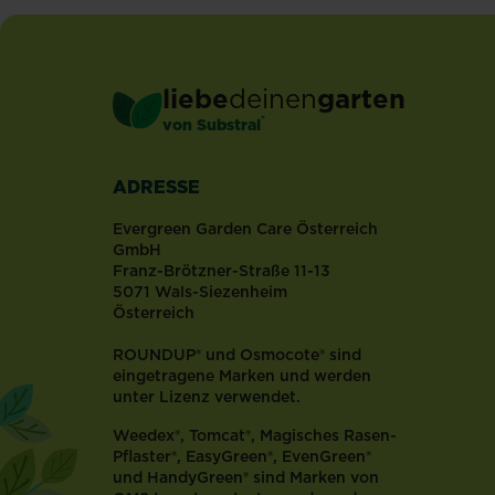
lässt
sich
eine
ausrangierte
liebe
deinen
garten
Palette
®
von Substral
im
Nu
in
ADRESSE
ein
herrliches,
Evergreen Garden Care Österreich
"vertikales
GmbH
Franz-Brötzner-Straße 11-13
Blumenbeet"
5071 Wals-Siezenheim
verwandeln.
Österreich
Es
wird
ROUNDUP® und Osmocote® sind
einfach
eingetragene Marken und werden
eine
unter Lizenz verwendet.
Palette
Weedex®, Tomcat®, Magisches Rasen-
mit
Pflaster®, EasyGreen®, EvenGreen®
Erde
und HandyGreen® sind Marken von
gefüllt,