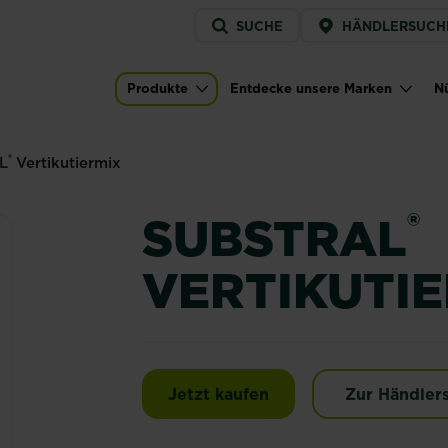
Service
SUCHE
HÄNDLERSUCH
menu
ix
Produkte
Entdecke unsere Marken
Nü
Main navigation
®
L
Vertikutiermix
®
SUBSTRAL
VERTIKUTI
SUBSTRAL® Vertikuti
Jetzt kaufen
Zur Händler