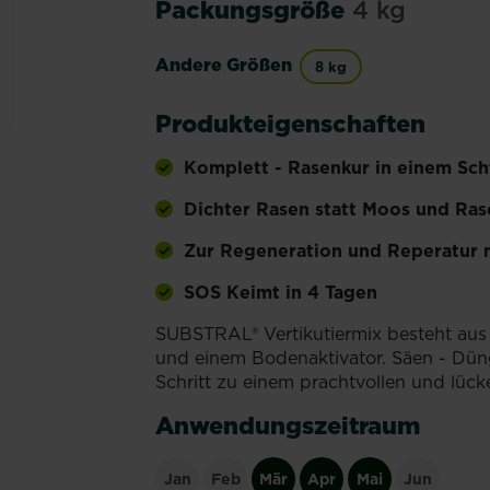
Packungsgröße
4 kg
Andere Größen
8 kg
Produkteigenschaften
Komplett - Rasenkur in einem Scht
Dichter Rasen statt Moos und Rase
Zur Regeneration und Reperatur 
SOS Keimt in 4 Tagen
SUBSTRAL® Vertikutiermix besteht aus 
und einem Bodenaktivator. Säen - Düng
Schritt zu einem prachtvollen und lüc
Anwendungszeitraum
Jan
Feb
Mär
Apr
Mai
Jun