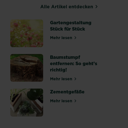
Alle Artikel entdecken
Gartengestaltung
Stück für Stück
Winter
Mehr lesen
über Gartengestaltung Stück fü
Baumstumpf
entfernen: So geht’s
richtig!
selber bauen
Mehr lesen
über Baumstumpf entfernen: So 
Zementgefäße
e
Mehr lesen
über Zementgefäße
re stacheligen Freunde