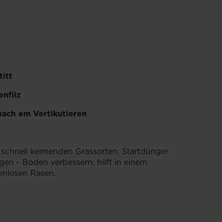
itt
nfilz
nach em Vertikutieren
schnell keimenden Grassorten, Startdünger
en - Boden verbessern: hilft in einem
kenlosen Rasen.