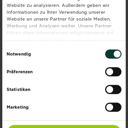
Website zu analysieren. Außerdem geben wir
Informationen zu Ihrer Verwendung unserer
®
®
Substral
Naturen
Langzeitdünger Rosen
Website an unsere Partner für soziale Medien,
und Blühgehölze 1,2 kg
Werbung und Analysen weiter. Unsere Partner
Jetzt kaufen
führen diese Informationen möglicherweise mit
Substral® Naturen® Langzeitdünger R
weiteren Daten zusammen, die Sie ihnen
bereitgestellt haben oder die sie im Rahmen Ihrer
Einwilligungsauswahl
Nutzung der Dienste gesammelt haben.
Notwendig
NEU
Präferenzen
Statistiken
Marketing