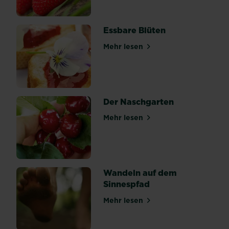
sich
der
Wunsch
Essbare Blüten
nach
Mehr lesen
selbst
über Essbare Blüten
angebautem
Gemüse
ganz
einfach
Der Naschgarten
verwirklichen.
Das
Mehr lesen
über Der Naschgarten
Frühjahr
ist
ein
idealer
Wandeln auf dem
Zeitpunkt,
Sinnespfad
um
ein
Mehr lesen
über Wandeln auf dem Sinn
Gemüsebeet
anzulegen...