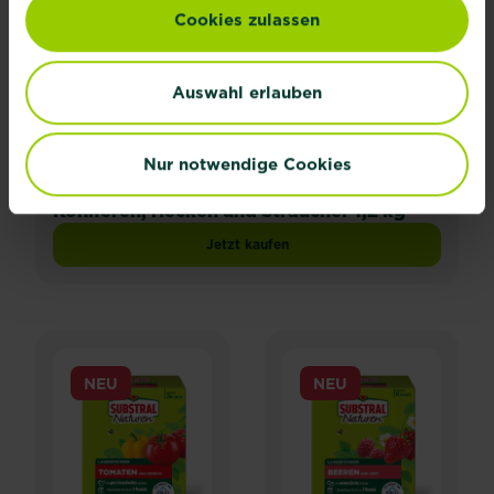
Cookies zulassen
Auswahl erlauben
Nur notwendige Cookies
®
®
Substral
Naturen
Langzeitdünger
Koniferen, Hecken und Sträucher 1,2 kg
Jetzt kaufen
Substral® Naturen® Langzeitdünger Ko
NEU
NEU