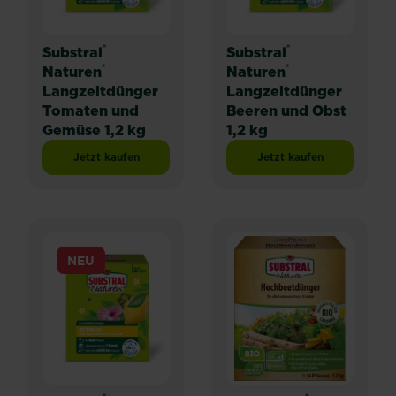
®
®
Substral
Substral
®
®
Naturen
Naturen
Langzeitdünger
Langzeitdünger
Tomaten und
Beeren und Obst
Gemüse 1,2 kg
1,2 kg
Jetzt kaufen
Jetzt kaufen
Substral® Naturen® Langzeitdünger Tomaten und Gemüs
Substral® Naturen® 
NEU