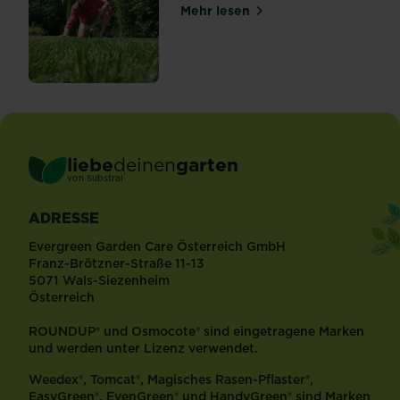
Mehr lesen
über Rasenratgeber
liebe
deinen
garten
®
von Substral
ADRESSE
Evergreen Garden Care Österreich GmbH
Franz-Brötzner-Straße 11-13
5071 Wals-Siezenheim
Österreich
ROUNDUP® und Osmocote® sind eingetragene Marken
und werden unter Lizenz verwendet.
Weedex®, Tomcat®, Magisches Rasen-Pflaster®,
EasyGreen®, EvenGreen® und HandyGreen® sind Marken