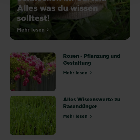
Alles was du wissen
solltest!
Schnecken
Mehr lesen
über Schnecken im Garten: Alles was du w
sind
in
unseren
Rosen - Pflanzung und
Gärten
Gestaltung
nicht
gern
Mehr lesen
über Rosen - Pflanzung und
gesehen.
Die
Übeltäter
kriechen
Alles Wissenswerte zu
in
Rasendünger
deine
Mehr lesen
Beete
über Alles Wissenswerte z
und
machen
sich