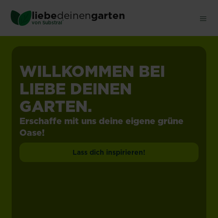
Skip
liebe
deinen
garten
to
®
von Substral
main
content
WILLKOMMEN BEI
LIEBE DEINEN
GARTEN.
Erschaffe mit uns deine eigene grüne
Oase!
Lass dich inspirieren!