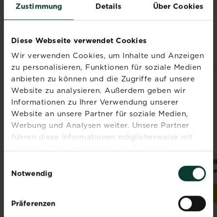
Zustimmung
Details
Über Cookies
wie wir unsere Oase gestalten und pflegen.
Hier findest du alles, was du brauchst, um
deine Grüne Oase zu gestalten und zu
Diese Webseite verwendet Cookies
pflegen
Wir verwenden Cookies, um Inhalte und Anzeigen
zu personalisieren, Funktionen für soziale Medien
anbieten zu können und die Zugriffe auf unsere
NEU
Website zu analysieren. Außerdem geben wir
Informationen zu Ihrer Verwendung unserer
Website an unsere Partner für soziale Medien,
Werbung und Analysen weiter. Unsere Partner
führen diese Informationen möglicherweise mit
weiteren Daten zusammen, die Sie ihnen
bereitgestellt haben oder die sie im Rahmen Ihrer
®
®
®
SUBSTRAL
SUBSTRAL
Naturen
SU
Einwilligungsauswahl
Magisches Rasen-
Herbst Rasendünger
Ver
Nutzung der Dienste gesammelt haben.
Notwendig
Pflaster
Jetzt kaufen
Jetzt kaufen
SUBSTRAL® Magisches Rasen-Pflaster
SUBSTRAL® Naturen® H
Präferenzen
Händler und
Händler und