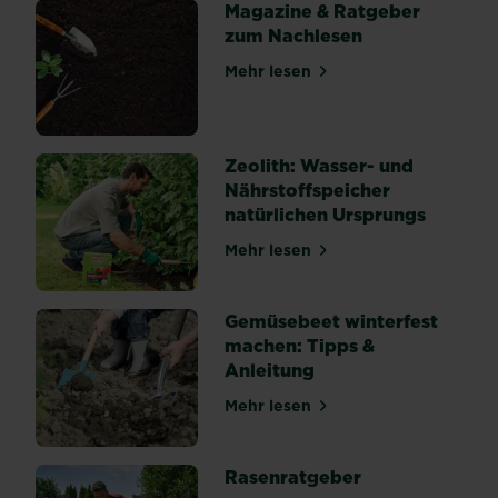
Magazine & Ratgeber
über
zum Nachlesen
deine
Pflanzen
Mehr lesen
über Magazine & Ratgeber 
und
Ernte
her.
Zeolith: Wasser- und
In
Nährstoffspeicher
vielen
natürlichen Ursprungs
Fällen
können
Mehr lesen
über Zeolith: Wasser- und 
gesamte
Jungpflanzen
von
Gemüsebeet winterfest
den...
machen: Tipps &
Anleitung
Mehr lesen
über Gemüsebeet winterfes
Rasenratgeber