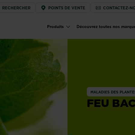
ice
RECHERCHER
POINTS DE VENTE
CONTACTEZ-N
u
Produits
Découvrez toutes nos marqu
Main navigation
MALADIES DES PLANTE
FEU BA