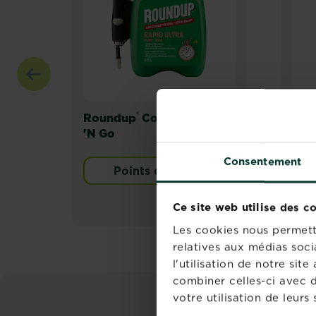
®
Roundup
Contact Pump
Rou
'N Go
Con
pav
Consentement
Points de vente
Ce site web utilise des c
Les cookies nous permette
relatives aux médias soci
l'utilisation de notre si
combiner celles-ci avec d
votre utilisation de leurs 