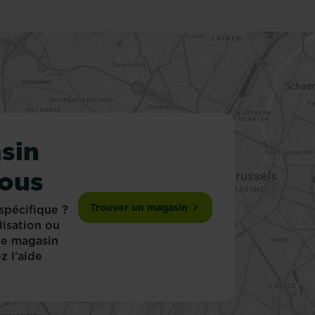
sin
vous
Trouver un magasin
spécifique ?
lisation ou
 le magasin
z l’aide