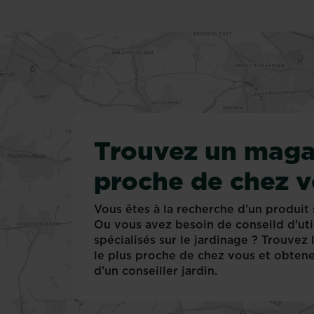
pas
la
main
verte.
Et
encore
moins
un
savoir
Trouvez un maga
approfondi
ou
proche de chez 
un
arsenal
d'outils
Vous êtes à la recherche d’un produit 
pour
Ou vous avez besoin de conseild d’uti
prendre
spécialisés sur le jardinage ? Trouvez
soin
le plus proche de chez vous et obtene
de
d’un conseiller jardin.
vos
plantes
vertes.