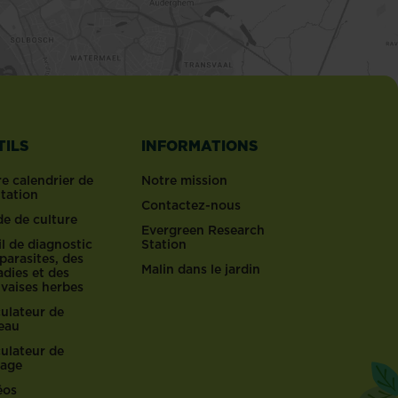
TILS
INFORMATIONS
e calendrier de
Notre mission
ntation
Contactez-nous
de de culture
Evergreen Research
l de diagnostic
Station
parasites, des
Malin dans le jardin
dies et des
vaises herbes
culateur de
reau
culateur de
lage
éos