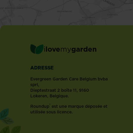
Les
plantes
d'intérieur
négligées
ne
mourront
peut-
i
love
my
garden
être...
ADRESSE
Evergreen Garden Care Belgium bvba
sprl,
Dieptestraat 2 boîte 11, 9160
Lokeren, Belgique.
®
Roundup
est une marque déposée et
utilisée sous licence.