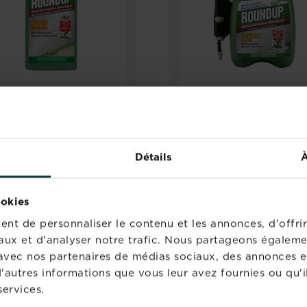
®
®
ndup
Rapid
Roundup
Contact Pu
centrate Allées non
’N Go Allées & Terrass
ées
Détails
À
Points de vente
Points de vente
ookies
nt de personnaliser le contenu et les annonces, d'offrir
aux et d'analyser notre trafic. Nous partageons égaleme
te avec nos partenaires de médias sociaux, des annonces e
'autres informations que vous leur avez fournies ou qu'il
services.