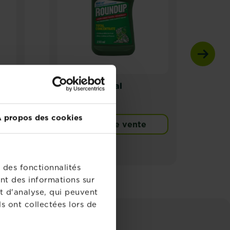
®
mp
Roundup
Total
Rou
es
concentrate
conc
 propos des cookies
Points de vente
 des fonctionnalités
nt des informations sur
t d'analyse, qui peuvent
s ont collectées lors de