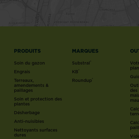
PRODUITS
MARQUES
OU
®
Soin du gazon
Substral
Votr
pla
®
Engrais
KB
Gui
®
Terreaux,
Roundup
amendements &
Outi
paillages
des 
mala
Soin et protection des
mau
plantes
Cal
Désherbage
ter
Anti-nuisibles
Cal
pail
Nettoyants surfaces
dures
Vid