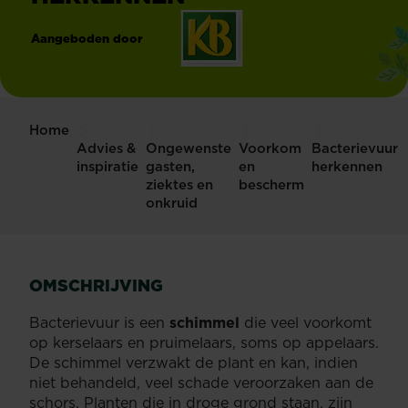
Aangeboden door
®
KB
Home
Advies &
Ongewenste
Voorkom
Bacterievuur
inspiratie
gasten,
en
herkennen
ziektes en
bescherm
onkruid
OMSCHRIJVING
Bacterievuur is een
schimmel
die veel voorkomt
op kerselaars en pruimelaars, soms op appelaars.
De schimmel verzwakt de plant en kan, indien
niet behandeld, veel schade veroorzaken aan de
schors. Planten die in droge grond staan, zijn