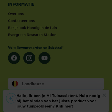
INFORMATIE
Over ons
Contacteer ons
Bekijk ook Handig in de tuin
Evergreen Research Station
Volg ilovemygarden en Substral®
Landkeuze
Footer
Wettelijke Bepalingen
Technische info
Privacy en cookies
Cookie voorkeuren aanpassen