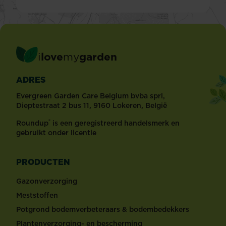
i
love
my
garden
ADRES
Evergreen Garden Care Belgium bvba sprl,
Dieptestraat 2 bus 11, 9160 Lokeren, België
®
Roundup
is een geregistreerd handelsmerk en
gebruikt onder licentie
PRODUCTEN
Gazonverzorging
Meststoffen
Potgrond bodemverbeteraars & bodembedekkers
Plantenverzorging- en bescherming