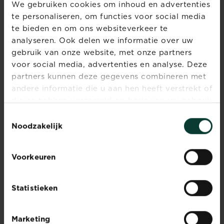
We gebruiken cookies om inhoud en advertenties
te personaliseren, om functies voor social media
te bieden en om ons websiteverkeer te
Snuitkever
analyseren. Ook delen we informatie over uw
Omschrijving
gebruik van onze website, met onze partners
Lees meer
Snuitkever
Snuitkevers
voor social media, advertenties en analyse. Deze
zijn
partners kunnen deze gegevens combineren met
heel
andere informatie die u aan hen heeft verstrekt of
Help! Slakken en
schadelijk
die ze hebben verzameld op basis van uw gebruik
naaktslakken...
in
van hun diensten.
Toestemmingsselectie
bloembakken,
Lees meer
Noodzakelijk
Help! Slakken en naaktslakke
maar
daar
zijn
Voorkeuren
ze
Tuinklus van de maand:
tenminste
Zaai of herstel jouw
wel
gazon
Statistieken
beperkt
Lees meer
tot
Tuinklus van de maand: Zaai
de
Marketing