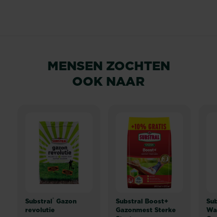
MENSEN ZOCHTEN
OOK NAAR
®
Substral
Gazon
Substral Boost+
Sub
revolutie
Gazonmest Sterke
Wa