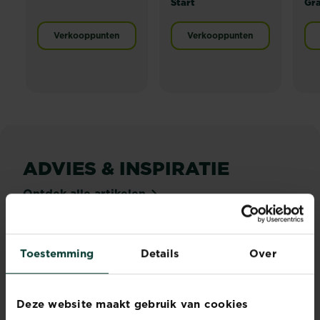
Start
Gr
Verkooppunten
Verkooppunten
ADVIES & INSPIRATIE
Ontdek alle artikelen
Toestemming
Details
Over
Deze website maakt gebruik van cookies