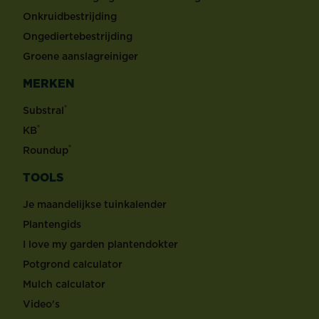
Onkruidbestrijding
Ongediertebestrijding
Groene aanslagreiniger
MERKEN
®
Substral
®
KB
®
Roundup
TOOLS
Je maandelijkse tuinkalender
Plantengids
I love my garden plantendokter
Potgrond calculator
Mulch calculator
Video's