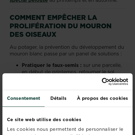
COMMENT EMPÊCHER LA
PROLIFÉRATION DU MOURON
DES OISEAUX
Au potager, la prévention du développement du
mouron blanc passe par un panel de solutions :
Pratiquer le faux-semis :
sur une parcelle,
en début de printemps, retourner le sol
comme pour semer, sans pour autant lancer
les graines. Les jeunes mourons des
oiseaux pointeront alors le bout de la
plantule. Il suffit alors de les sarcler pour se
Consentement
Détails
À propos des cookies
débarrasser du mouron des oiseaux.
Ce site web utilise des cookies
Bâcher
la parcelle sous une bâche opaque.
Les cookies nous permettent de personnaliser le