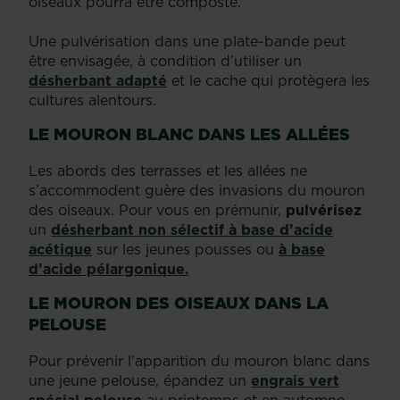
oiseaux pourra être composté.
Une pulvérisation dans une plate-bande peut
être envisagée, à condition d’utiliser un
désherbant adapté
et le cache qui protègera les
cultures alentours.
LE MOURON BLANC DANS LES ALLÉES
Les abords des terrasses et les allées ne
s’accommodent guère des invasions du mouron
des oiseaux. Pour vous en prémunir,
pulvérisez
un
désherbant non sélectif à base d’acide
acétique
sur les jeunes pousses ou
à base
d’acide pélargonique.
LE MOURON DES OISEAUX DANS LA
PELOUSE
Pour prévenir l’apparition du mouron blanc dans
une jeune pelouse, épandez un
engrais vert
spécial pelouse
au printemps et en automne.