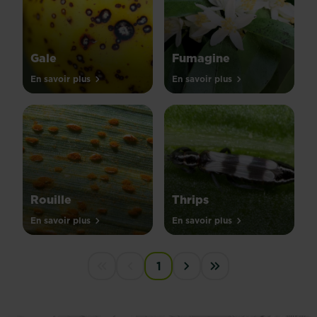
Gale
Fumagine
En savoir plus
En savoir plus
Rouille
Thrips
En savoir plus
En savoir plus
PAGINATION
1
First disabled
Previous disabled
Next ›
Last »