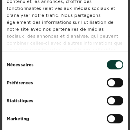
contenu et les annonces, d'offrir des
Récolter les feuilles
de mouron blanc,
fonctionnalités relatives aux médias sociaux et
pour à la fois se régaler et épuiser la
d'analyser notre trafic. Nous partageons
plante.
également des informations sur l'utilisation de
notre site avec nos partenaires de médias
sociaux, des annonces et d'analyse, qui peuvent
combiner celles-ci avec d'autres informations que
vous leur avez fournies ou qu'ils ont collectées
LES CLIENTS ONT
lors de votre utilisation de leurs services.
Sélection
ÉGALEMENT REGARDÉ
Nécessaires
du
consentement
Préférences
Statistiques
Marketing