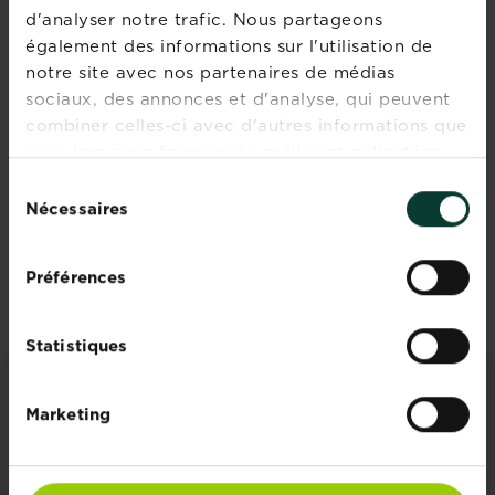
d'analyser notre trafic. Nous partageons
Substral Naturen
Substral Naturen
également des informations sur l'utilisation de
Engrais Universel
Engrais Pour
notre site avec nos partenaires de médias
en Granulés
Fruits
sociaux, des annonces et d'analyse, qui peuvent
Points de vente
Points de vente
combiner celles-ci avec d'autres informations que
vous leur avez fournies ou qu'ils ont collectées
lors de votre utilisation de leurs services.
Sélection
Nécessaires
du
consentement
PAGINATION
…
5
…
Préférences
« First
‹‹
››
Last »
Statistiques
CONSEILS ET INSPIRATIONS
Marketing
Découvrez tous les articles