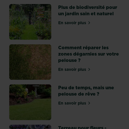
perce-
Plus de biodiversité pour
neige,
un jardin sain et naturel
tulipe,
En savoir plus
anémone,
sur Plus de biodiversité po
jacinthe
…)
se
Comment réparer les
plantent
zones dégarnies sur votre
à
pelouse ?
l’automne
assez
En savoir plus
sur Comment réparer les z
tôt
pour
Peu de temps, mais une
que
pelouse de rêve ?
leurs
racines
En savoir plus
sur Peu de temps, mais un
aient
le
temps
de...
Terreau pour fleurs -