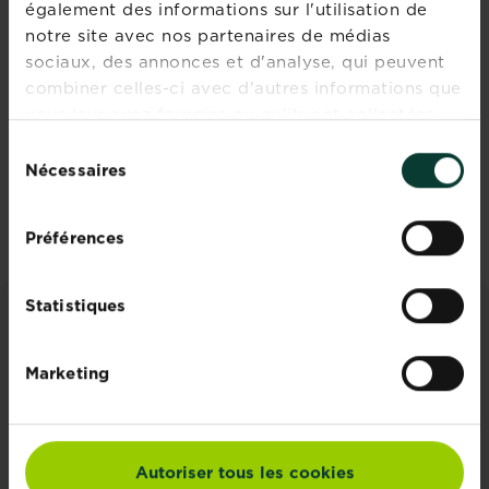
prêt à l'emploi
concentrate
également des informations sur l'utilisation de
notre site avec nos partenaires de médias
Points de vente
Points de vente
sociaux, des annonces et d'analyse, qui peuvent
combiner celles-ci avec d'autres informations que
vous leur avez fournies ou qu'ils ont collectées
lors de votre utilisation de leurs services.
Sélection
Nécessaires
du
PAGINATION
…
7
…
consentement
« First
‹‹
››
Last »
Préférences
Statistiques
CONSEILS ET INSPIRATIONS
Marketing
Découvrez tous les articles
Autoriser tous les cookies