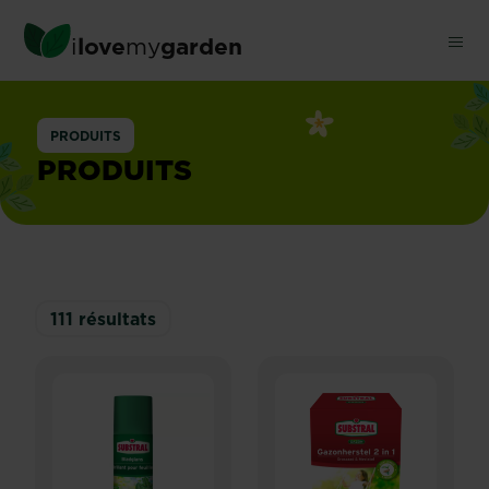
Skip
to
i
love
my
garden
main
content
PRODUITS
PRODUITS
111
résultats