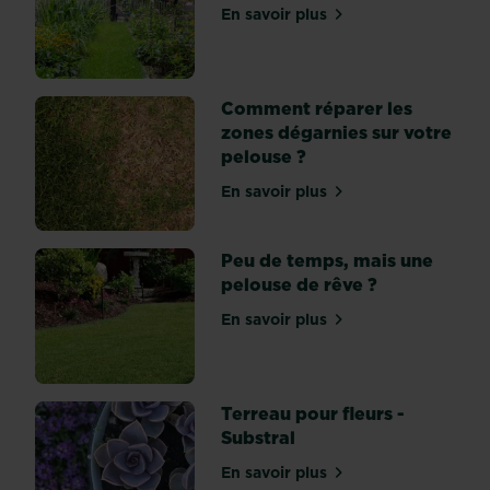
En savoir plus
anémone,
sur Plus de biodiversité po
jacinthe
…)
se
Comment réparer les
plantent
zones dégarnies sur votre
à
pelouse ?
l’automne
assez
En savoir plus
sur Comment réparer les z
tôt
pour
Peu de temps, mais une
que
pelouse de rêve ?
leurs
racines
En savoir plus
sur Peu de temps, mais un
aient
le
temps
de...
Terreau pour fleurs -
Substral
En savoir plus
sur Terreau pour fleurs - S