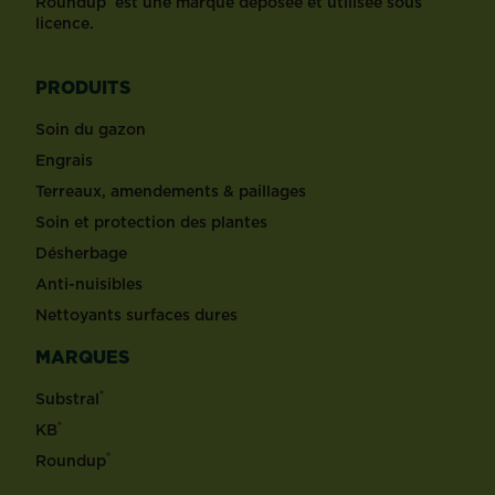
Roundup
est une marque déposée et utilisée sous
licence.
PRODUITS
Soin du gazon
Engrais
Terreaux, amendements & paillages
Soin et protection des plantes
Désherbage
Anti-nuisibles
Nettoyants surfaces dures
MARQUES
®
Substral
®
KB
®
Roundup