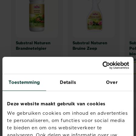
Substral Naturen
Substral Naturen
Sub
Brandnetelgier
Bruine Zeep
Pol
bio
ins
Verkooppunten
Verkooppunten
Toestemming
Details
Over
Deze website maakt gebruik van cookies
We gebruiken cookies om inhoud en advertenties
te personaliseren, om functies voor social media
ADVIES & INSPIRATIE
te bieden en om ons websiteverkeer te
Ontdek alle artikelen
analyseren. Ook delen we informatie over uw