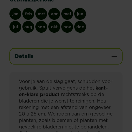
jan
feb
mrt
apr
mei
jun
jul
aug
sep
okt
nov
dec
Details
Voor je aan de slag gaat, schudden voor
gebruik. Spuit vervolgens de het
kant-
en-klare product
rechtstreeks op de
bladeren die je wenst te reinigen. Hou
rekening met een afstand van ongeveer
20 à 25 cm. We raden aan om gevoelige
planten, zoals bloemen of planten met
gevoelige bladeren niet te behandelen.