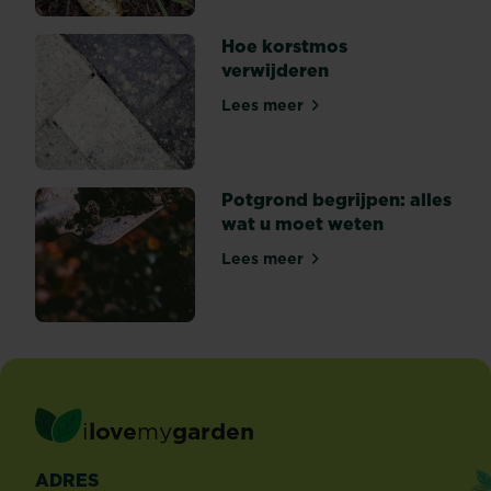
Hoe korstmos
verwijderen
Lees meer
Hoe korstmos verwijderen
Potgrond begrijpen: alles
wat u moet weten
Lees meer
Potgrond begrijpen: alles w
i
love
my
garden
ADRES