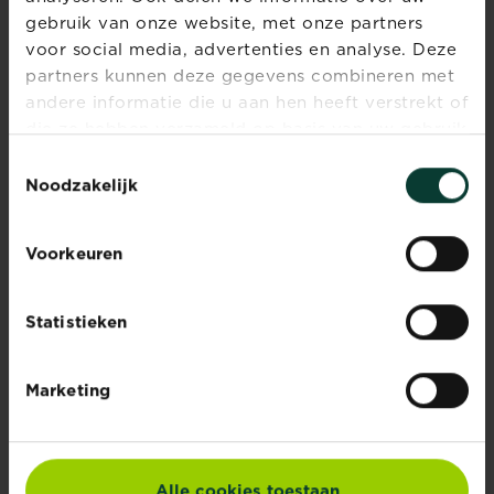
gebruik van onze website, met onze partners
voor social media, advertenties en analyse. Deze
partners kunnen deze gegevens combineren met
andere informatie die u aan hen heeft verstrekt of
die ze hebben verzameld op basis van uw gebruik
van hun diensten.
Toestemmingsselectie
Noodzakelijk
Geen tijd, wel een
Voorkeuren
droomgazon?
Lees meer
Geen tijd, wel een droomgazon?
Statistieken
Marketing
Potgrond voor bloemen -
Substral
Lees meer
Potgrond voor bloemen - Su
Alle cookies toestaan