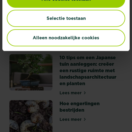
Algen en groene aanslag
Selectie toestaan
verwijderen van tegels
Lees meer
Algen en groene aanslag ve
Alleen noodzakelijke cookies
10 tips om een Japanse
tuin aanleggen: creëer
een rustige ruimte met
landschapsarchitectuur
en planten
Lees meer
10 tips om een Japanse tuin
Hoe engerlingen
bestrijden
Lees meer
Hoe engerlingen bestrijden