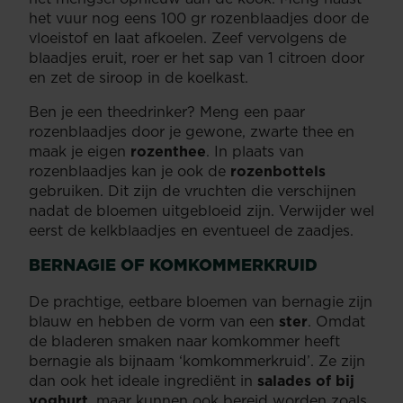
het vuur nog eens 100 gr rozenblaadjes door de
vloeistof en laat afkoelen. Zeef vervolgens de
blaadjes eruit, roer er het sap van 1 citroen door
en zet de siroop in de koelkast.
Ben je een theedrinker? Meng een paar
rozenblaadjes door je gewone, zwarte thee en
maak je eigen
rozenthee
. In plaats van
rozenblaadjes kan je ook de
rozenbottels
gebruiken. Dit zijn de vruchten die verschijnen
nadat de bloemen uitgebloeid zijn. Verwijder wel
eerst de kelkblaadjes en eventueel de zaadjes.
BERNAGIE OF KOMKOMMERKRUID
De prachtige, eetbare bloemen van bernagie zijn
blauw en hebben de vorm van een
ster
. Omdat
de bladeren smaken naar komkommer heeft
bernagie als bijnaam ‘komkommerkruid’. Ze zijn
dan ook het ideale ingrediënt in
salades of bij
yoghurt
, maar kunnen ook bereid worden zoals