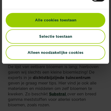
Eetbare bloemen staan niet alleen prachtig op je
bord, maar ook in een glas! Je kan heel makkelijk
bloempjesijsblokjes
maken door in elk vakje
Alle cookies toestaan
van je vorm een bloemetje te leggen en deze
voorzichtig te overgieten met water. Zet je
ijsblokvorm een uur in de diepvries en je
Selectie toestaan
decoratieve ijsblokjes zijn klaar! Ideaal om je
cocktails
en karaffen mee op te fleuren.
Alleen noodzakelijke cookies
ZELF KWEKEN?
De lijst van eetbare bloemen is lang; hierboven
gaven wij slechts een kleine bloemlezing! De
experts in je
dichtstbijzijnde tuincentrum
geven je graag meer tips. Hier vind je ook alle
materialen en middelen om zelf bloemen te
kweken. Zo beschikt
Substral
over een breed
gamma meststoffen voor allerlei soorten
bloemen, zoals rozen.