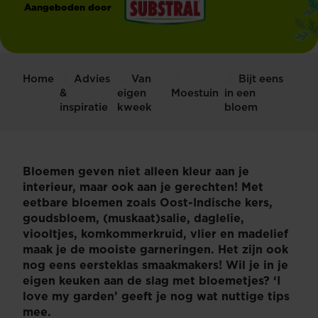
Aangeboden door
®
Substral
Home
Advies
Van
Bijt eens
&
eigen
Moestuin
in een
inspiratie
kweek
bloem
Bloemen geven niet alleen kleur aan je
interieur, maar ook aan je gerechten! Met
eetbare bloemen zoals Oost-Indische kers,
goudsbloem, (muskaat)salie, daglelie,
viooltjes, komkommerkruid, vlier en madelief
maak je de mooiste garneringen. Het zijn ook
nog eens eersteklas smaakmakers! Wil je in je
eigen keuken aan de slag met bloemetjes? ‘I
love my garden’ geeft je nog wat nuttige tips
mee.