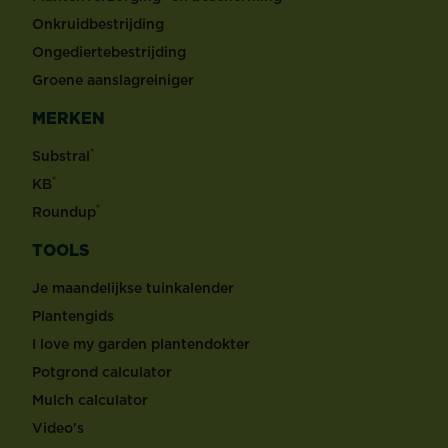
Onkruidbestrijding
Ongediertebestrijding
Groene aanslagreiniger
MERKEN
®
Substral
®
KB
®
Roundup
TOOLS
Je maandelijkse tuinkalender
Plantengids
I love my garden plantendokter
Potgrond calculator
Mulch calculator
Video's