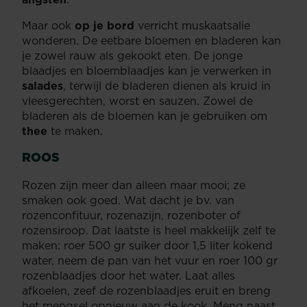
Maar ook
op je bord
verricht muskaatsalie
wonderen. De eetbare bloemen en bladeren kan
je zowel rauw als gekookt eten. De jonge
blaadjes en bloemblaadjes kan je verwerken in
salades
, terwijl de bladeren dienen als kruid in
vleesgerechten, worst en sauzen. Zowel de
bladeren als de bloemen kan je gebruiken om
thee
te maken.
ROOS
Rozen zijn meer dan alleen maar mooi; ze
smaken ook goed. Wat dacht je bv. van
rozenconfituur, rozenazijn, rozenboter of
rozensiroop. Dat laatste is heel makkelijk zelf te
maken: roer 500 gr suiker door 1,5 liter kokend
water, neem de pan van het vuur en roer 100 gr
rozenblaadjes door het water. Laat alles
afkoelen, zeef de rozenblaadjes eruit en breng
het mengsel opnieuw aan de kook. Meng naast