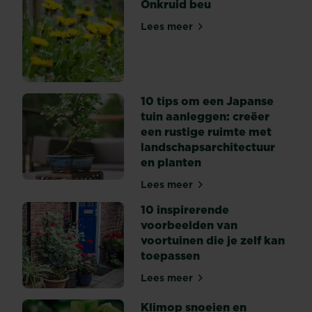
Onkruid beu
aangelegde
oprit
Lees meer
Onkruid beu
kan
het
al
snel
10 tips om een Japanse
slordig
tuin aanleggen: creëer
ogen,
een rustige ruimte met
zeker
landschapsarchitectuur
als
en planten
je
het
Lees meer
10 tips om een Japanse tuin
niet
regelmatig
10 inspirerende
verwijdert.
voorbeelden van
Dan
voortuinen die je zelf kan
kan...
toepassen
Lees meer
10 inspirerende voorbeelden
Klimop snoeien en