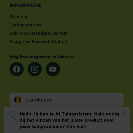
INFORMATIE
Over ons
Contacteer ons
Bekijk ook Handig in de tuin
Evergreen Research Station
Volg ilovemygarden en Substral®
Landkeuze
Footer
Wettelijke Bepalingen
Technische info
Privacy en cookies
Cookie voorkeuren aanpassen