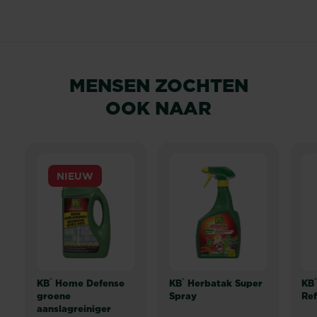
MENSEN ZOCHTEN
OOK NAAR
NIEUW
®
®
®
KB
Home Defense
KB
Herbatak Super
KB
groene
Spray
Ref
aanslagreiniger