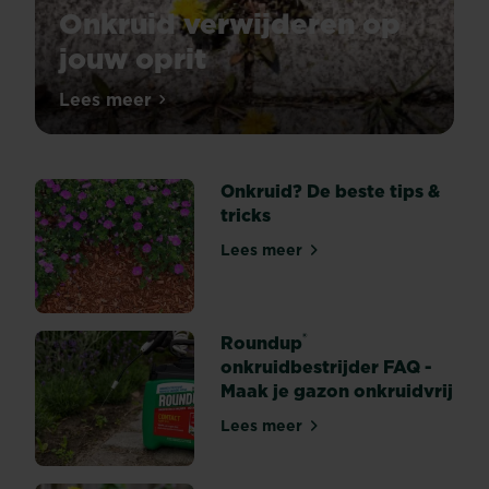
Onkruid verwijderen op
jouw oprit
Onkruid
Lees meer
Onkruid verwijderen op jouw oprit
is
eigenlijk
niet
Onkruid? De beste tips &
meer
tricks
dan
een
Lees meer
Onkruid? De beste tips & tri
plant
die
op
ongewenste
®
Roundup
plekken
onkruidbestrijder FAQ -
groeit.
Maak je gazon onkruidvrij
Op
Lees meer
je
Roundup® onkruidbestrijder 
piekfijne,
pas