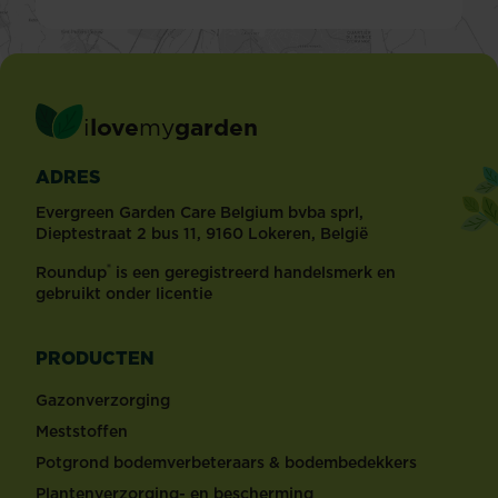
i
love
my
garden
ADRES
Evergreen Garden Care Belgium bvba sprl,
Dieptestraat 2 bus 11, 9160 Lokeren, België
®
Roundup
is een geregistreerd handelsmerk en
gebruikt onder licentie
PRODUCTEN
Gazonverzorging
Meststoffen
Potgrond bodemverbeteraars & bodembedekkers
Plantenverzorging- en bescherming