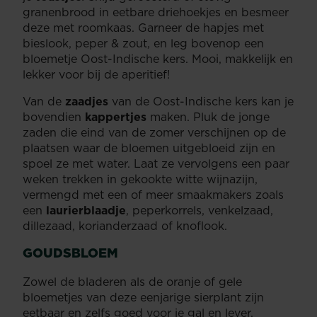
granenbrood in eetbare driehoekjes en besmeer
deze met roomkaas. Garneer de hapjes met
bieslook, peper & zout, en leg bovenop een
bloemetje Oost-Indische kers. Mooi, makkelijk en
lekker voor bij de aperitief!
Van de
zaadjes
van de Oost-Indische kers kan je
bovendien
kappertjes
maken. Pluk de jonge
zaden die eind van de zomer verschijnen op de
plaatsen waar de bloemen uitgebloeid zijn en
spoel ze met water. Laat ze vervolgens een paar
weken trekken in gekookte witte wijnazijn,
vermengd met een of meer smaakmakers zoals
een
laurierblaadje
, peperkorrels, venkelzaad,
dillezaad, korianderzaad of knoflook.
GOUDSBLOEM
Zowel de bladeren als de oranje of gele
bloemetjes van deze eenjarige sierplant zijn
eetbaar en zelfs goed voor je gal en lever.