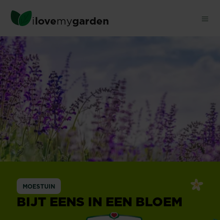
Skip
to
i
love
my
garden
main
content
MOESTUIN
BIJT EENS IN EEN BLOEM