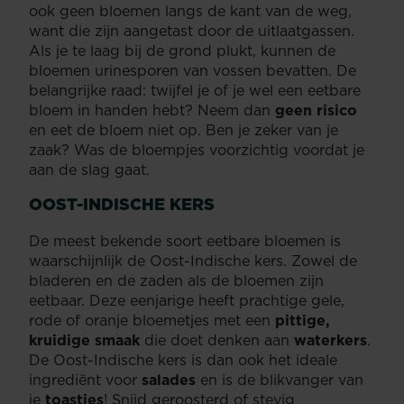
ook geen bloemen langs de kant van de weg,
want die zijn aangetast door de uitlaatgassen.
Als je te laag bij de grond plukt, kunnen de
bloemen urinesporen van vossen bevatten. De
belangrijke raad: twijfel je of je wel een eetbare
bloem in handen hebt? Neem dan
geen risico
en eet de bloem niet op. Ben je zeker van je
zaak? Was de bloempjes voorzichtig voordat je
aan de slag gaat.
OOST-INDISCHE KERS
De meest bekende soort eetbare bloemen is
waarschijnlijk de Oost-Indische kers. Zowel de
bladeren en de zaden als de bloemen zijn
eetbaar. Deze eenjarige heeft prachtige gele,
rode of oranje bloemetjes met een
pittige,
kruidige smaak
die doet denken aan
waterkers
.
De Oost-Indische kers is dan ook het ideale
ingrediënt voor
salades
en is de blikvanger van
je
toastjes
! Snijd geroosterd of stevig