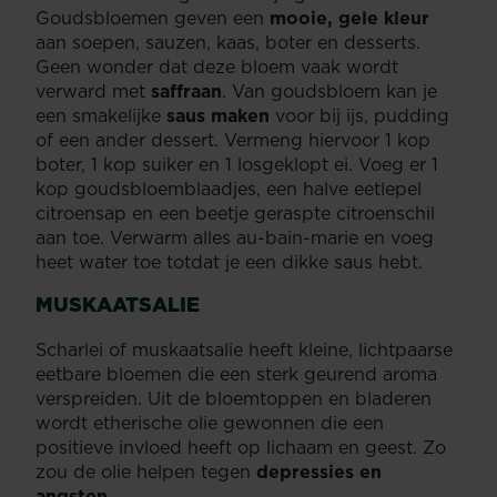
Goudsbloemen geven een
mooie, gele kleur
aan soepen, sauzen, kaas, boter en desserts.
Geen wonder dat deze bloem vaak wordt
verward met
saffraan
. Van goudsbloem kan je
een smakelijke
saus maken
voor bij ijs, pudding
of een ander dessert. Vermeng hiervoor 1 kop
boter, 1 kop suiker en 1 losgeklopt ei. Voeg er 1
kop goudsbloemblaadjes, een halve eetlepel
citroensap en een beetje geraspte citroenschil
aan toe. Verwarm alles au-bain-marie en voeg
heet water toe totdat je een dikke saus hebt.
MUSKAATSALIE
Scharlei of muskaatsalie heeft kleine, lichtpaarse
eetbare bloemen die een sterk geurend aroma
verspreiden. Uit de bloemtoppen en bladeren
wordt etherische olie gewonnen die een
positieve invloed heeft op lichaam en geest. Zo
zou de olie helpen tegen
depressies en
angsten
.