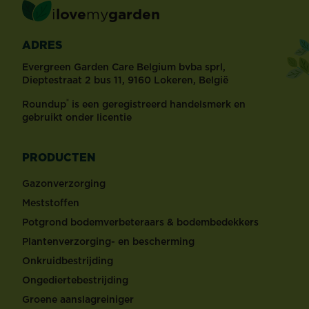
i
love
my
garden
ADRES
Evergreen Garden Care Belgium bvba sprl,
Dieptestraat 2 bus 11, 9160 Lokeren, België
®
Roundup
is een geregistreerd handelsmerk en
gebruikt onder licentie
PRODUCTEN
Gazonverzorging
Meststoffen
Potgrond bodemverbeteraars & bodembedekkers
Plantenverzorging- en bescherming
Onkruidbestrijding
Ongediertebestrijding
Groene aanslagreiniger