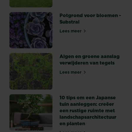
vlekken
of
Potgrond voor bloemen -
verdikkingen
Substral
op
het
Lees meer
Potgrond voor bloemen - Su
blad,
met
een
kleur...
Algen en groene aanslag
verwijderen van tegels
Lees meer
Algen en groene aanslag ve
10 tips om een Japanse
tuin aanleggen: creëer
een rustige ruimte met
landschapsarchitectuur
en planten