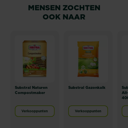
MENSEN ZOCHTEN
OOK NAAR
Substral Naturen
Substral Gazonkalk
Su
Compostmaker
All
40
Verkooppunten
Verkooppunten