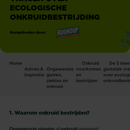
ECOLOGISCHE
ONKRUIDBESTRIJDING
Aangeboden door
®
Roundup
Home
Onkruid
De 5 mee
Advies &
Ongewenste
voorkomen
gestelde vr
inspiratie
gasten,
en
over ecolog
ziektes en
bestrijden
onkruidbestr
onkruid
1. Waarom onkruid bestrijden?
Ongewenste planten
of
onkruid
genoemd,