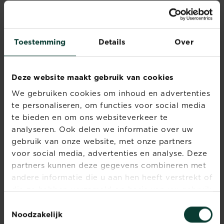
®
en KB
onkruidbestrijders werken enkel op
jonge onkruiden en mos.
Gebruik enkel op aanwezige ongewenste
Toestemming
Details
Over
planten, het is nutteloos om het product te
gebruiken op naakte grond.
Gebruik
onkruidbestrijders zeker niet in jouw gazon,
Deze website maakt gebruik van cookies
want dan zal jouw gazon ook aangetast
We gebruiken cookies om inhoud en advertenties
worden.
5. Hoe kun je onkruidbestrijders veilig
te personaliseren, om functies voor social media
gebruiken?
te bieden en om ons websiteverkeer te
analyseren. Ook delen we informatie over uw
gebruik van onze website, met onze partners
Er gelden een
voor social media, advertenties en analyse. Deze
aantal gouden
partners kunnen deze gegevens combineren met
regels die je in
andere informatie die u aan hen heeft verstrekt of
acht moet
die ze hebben verzameld op basis van uw gebruik
nemen. Water
van hun diensten.
Toestemmingsselectie
is iets wat we
Noodzakelijk
moeten