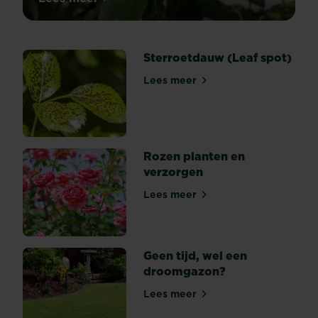
Roest op planten
Roestsporen
floreren
in
Sterroetdauw (Leaf spot)
een
vochtige
Lees meer
Sterroetdauw (Leaf spot)
omgeving.
Deze
schimmel
ontwikkelt
zich
Rozen planten en
op
verzorgen
bladeren,
Lees meer
maar
Rozen planten en verzorge
ook
op
de
Geen tijd, wel een
stam.
droomgazon?
Wordt
gekenmerkt
Lees meer
Geen tijd, wel een droomga
door