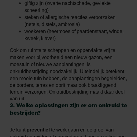
giftig zijn (zwarte nachtschade, gevlekte
scheerling)
steken of allergische reacties veroorzaken
(netels, distels, ambrosia)
woekeren (heermoes of paardenstaart, winde,
kweek, klaver)
Ook om ruimte te scheppen en oppervlakte vrij te
maken voor bijvoorbeeld een nieuw gazon, een
moestuin of nieuwe aanplantingen, is
onkruidbestrijding noodzakelijk.
Uiteindelijk betekent
een mooie tuin hebben, de aanplantingen begeleiden,
de borders, terras en oprit maar ook braakliggend
terrein verzorgen. Onkruidbestrijding maakt daar deel
van uit.
2. Welke oplossingen zijn er om onkruid te
bestrijden?
Je kunt
preventief
te werk gaan en de groei van
onkruid vermijden of verminderen. Lees
onze tips
hoe